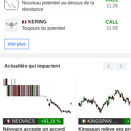
Nouveau potentiel au-dessus de la
11:26
résistance
KERING
CALL
11:08
Toujours du potentiel
Voir plus
Actualités qui impactent
NEOVACS
+91,18 %
KINGSPAN GROUP PLC
+
Néovacs accepte un accord
Kingspan relève ses pr