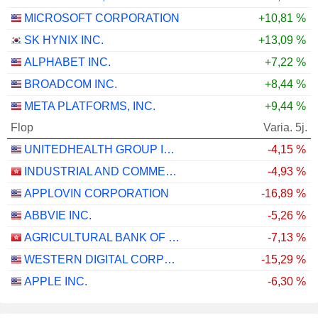
MICROSOFT CORPORATION
+10,81 %
SK HYNIX INC.
+13,09 %
ALPHABET INC.
+7,22 %
BROADCOM INC.
+8,44 %
META PLATFORMS, INC.
+9,44 %
Flop
Varia. 5j.
UNITEDHEALTH GROUP INC.
-4,15 %
INDUSTRIAL AND COMMERCIAL BANK OF CHINA LIMITED
-4,93 %
APPLOVIN CORPORATION
-16,89 %
ABBVIE INC.
-5,26 %
AGRICULTURAL BANK OF CHINA LIMITED
-7,13 %
WESTERN DIGITAL CORPORATION
-15,29 %
APPLE INC.
-6,30 %