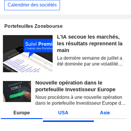
Calendrier des sociétés
Portefeuilles Zonebourse
L'IA secoue les marchés,
les résultats reprennent la
main
La dernière semaine de juillet a
été dominée par une volatilité
spectaculaire, concentrée sur les
valeurs technologiques et les
semi-conducteurs. Les
Nouvelle opération dans le
inquiétudes sur la soutenabilité
portefeuille Investisseur Europe
des...
Nous procédons à une nouvelle opération
dans le portefeuille Investisseur Europe de
Zonebourse.
Europe
USA
Asie