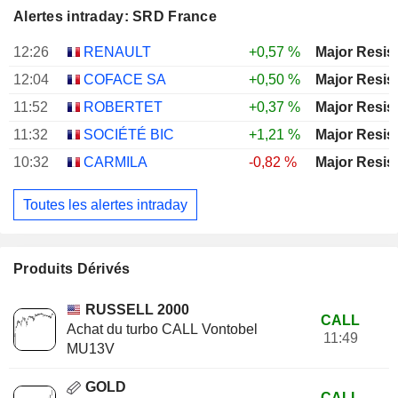
Alertes intraday: SRD France
12:26
RENAULT
+0,57 %
Major Resis
12:04
COFACE SA
+0,50 %
Major Resis
11:52
ROBERTET
+0,37 %
Major Resis
11:32
SOCIÉTÉ BIC
+1,21 %
Major Resis
10:32
CARMILA
-0,82 %
Major Resis
Toutes les alertes intraday
Produits Dérivés
RUSSELL 2000
CALL
Achat du turbo CALL Vontobel
11:49
MU13V
GOLD
CALL