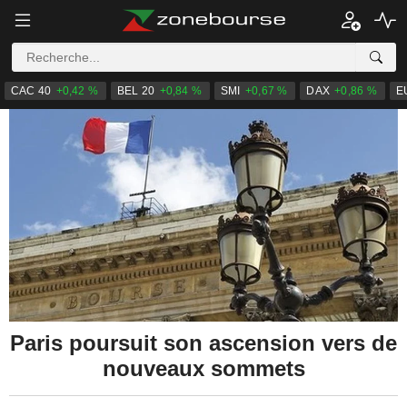
CAC 40
+0,42 %
BEL 20
+0,84 %
SMI
+0,67 %
DAX
+0,86 %
E
Paris poursuit son ascension vers de
nouveaux sommets