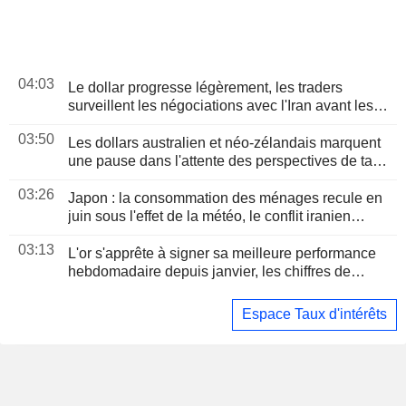
04:03
Le dollar progresse légèrement, les traders
surveillent les négociations avec l'Iran avant les
chiffres de l'emploi américain
03:50
Les dollars australien et néo-zélandais marquent
une pause dans l'attente des perspectives de taux
aux États-Unis et de la RBA
03:26
Japon : la consommation des ménages recule en
juin sous l'effet de la météo, le conflit iranien
assombrit les perspectives
03:13
L'or s'apprête à signer sa meilleure performance
hebdomadaire depuis janvier, les chiffres de
l'emploi américain en ligne de mire
Espace Taux d'intérêts