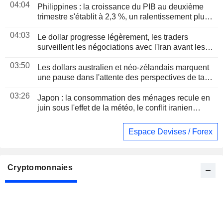
04:04
Philippines : la croissance du PIB au deuxième
trimestre s'établit à 2,3 %, un ralentissement plus
marqué que prévu
04:03
Le dollar progresse légèrement, les traders
surveillent les négociations avec l'Iran avant les
chiffres de l'emploi américain
03:50
Les dollars australien et néo-zélandais marquent
une pause dans l'attente des perspectives de taux
aux États-Unis et de la RBA
03:26
Japon : la consommation des ménages recule en
juin sous l'effet de la météo, le conflit iranien
assombrit les perspectives
Espace Devises / Forex
Cryptomonnaies