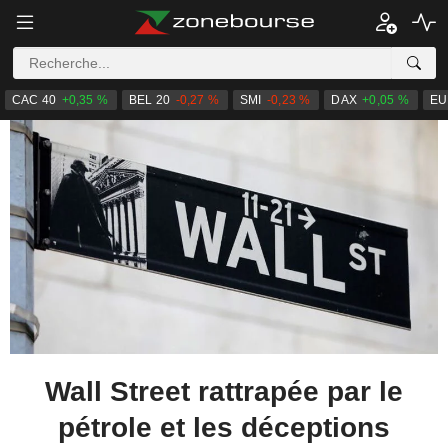
CAC 40
+0,35 %
BEL 20
-0,27 %
SMI
-0,23 %
DAX
+0,05 %
EU
Wall Street rattrapée par le
pétrole et les déceptions