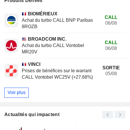
Produits Dérivés
BIOMÉRIEUX
CALL
Achat du turbo CALL BNP Paribas
06/08
8ROZB
BROADCOM INC.
CALL
Achat du turbo CALL Vontobel
06/08
MR20V
VINCI
SORTIE
Prises de bénéfices sur le warrant
05/08
CALL Vontobel WC25V (+27.68%)
Voir plus
Actualités qui impactent