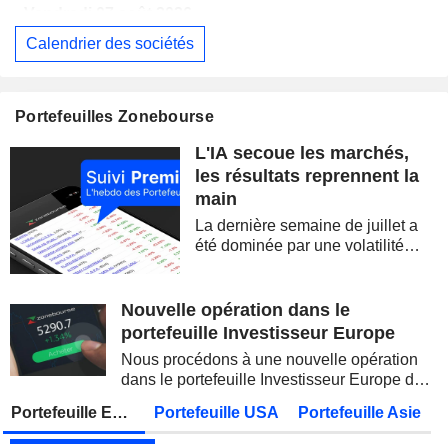
Vendredi 07 août 2026
Calendrier des sociétés
EUTELSAT COMMUNICATIONS
Publication des résultats - Annuel 2026
ALLIANZ SE
Publication des résultats - Q2 2026
07:00
Portefeuilles Zonebourse
STATE BANK OF INDIA
Publication des résultats - Q1 2027
L'IA secoue les marchés,
OVERSEA-CHINESE BANKING CORPORATION LIMITED
Publication des résultats - Q2 2026
les résultats reprennent la
main
MUNICH RE
Publication des résultats - Q2 2026
La dernière semaine de juillet a
JAPAN POST BANK CO., LTD.
Publication des résultats - Q1 2027
été dominée par une volatilité
spectaculaire, concentrée sur les
ADNOC GAS PLC
Publication des résultats - Q2 2026
valeurs technologiques et les
semi-conducteurs. Les
Nouvelle opération dans le
KDDI CORPORATION
Publication des résultats - Q1 2027
AS
inquiétudes sur la soutenabilité
portefeuille Investisseur Europe
des...
UNITED OVERSEAS BANK LIMITED
Publication des résultats - Q2 2026
Nous procédons à une nouvelle opération
dans le portefeuille Investisseur Europe de
FUJIKURA LTD.
Publication des résultats - Q1 2027
Zonebourse.
Portefeuille Europe
Portefeuille USA
Portefeuille Asie