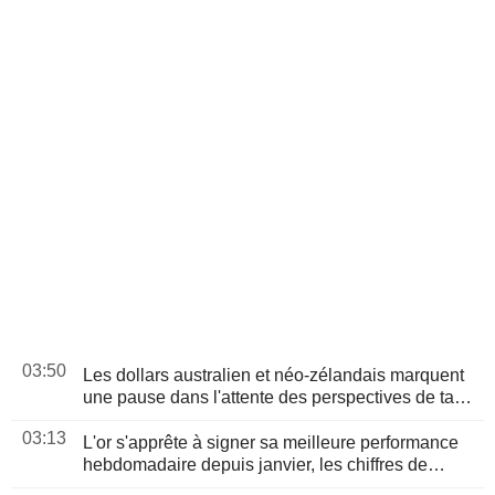
03:50
Les dollars australien et néo-zélandais marquent
une pause dans l'attente des perspectives de taux
aux États-Unis et de la RBA
03:13
L'or s'apprête à signer sa meilleure performance
hebdomadaire depuis janvier, les chiffres de
l'emploi américain en ligne de mire