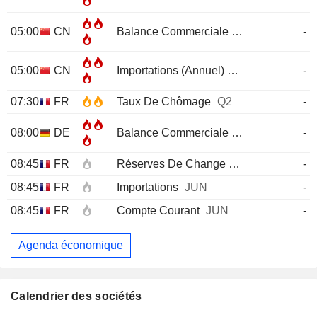
05:00
CN
Balance Commerciale
JUL
-
05:00
CN
Importations (Annuel)
JUL
-
07:30
FR
Taux De Chômage
Q2
-
08:00
DE
Balance Commerciale
JUN
-
08:45
FR
Réserves De Change
JUL
-
08:45
FR
Importations
JUN
-
08:45
FR
Compte Courant
JUN
-
Agenda économique
Calendrier des sociétés