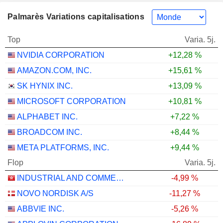
Palmarès Variations capitalisations
Top
Varia. 5j.
NVIDIA CORPORATION
+12,28 %
AMAZON.COM, INC.
+15,61 %
SK HYNIX INC.
+13,09 %
MICROSOFT CORPORATION
+10,81 %
ALPHABET INC.
+7,22 %
BROADCOM INC.
+8,44 %
META PLATFORMS, INC.
+9,44 %
Flop
Varia. 5j.
INDUSTRIAL AND COMMERCIAL BANK OF CHINA LIMITED
-4,99 %
NOVO NORDISK A/S
-11,27 %
ABBVIE INC.
-5,26 %