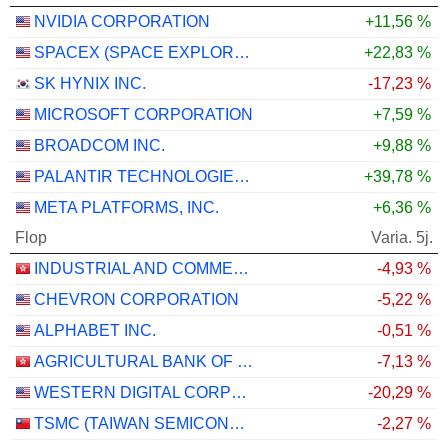
NVIDIA CORPORATION
+11,56 %
SPACEX (SPACE EXPLORATION TECHNOLOGIES)
+22,83 %
SK HYNIX INC.
-17,23 %
MICROSOFT CORPORATION
+7,59 %
BROADCOM INC.
+9,88 %
PALANTIR TECHNOLOGIES INC.
+39,78 %
META PLATFORMS, INC.
+6,36 %
Flop
Varia. 5j.
INDUSTRIAL AND COMMERCIAL BANK OF CHINA LIMITED
-4,93 %
CHEVRON CORPORATION
-5,22 %
ALPHABET INC.
-0,51 %
AGRICULTURAL BANK OF CHINA LIMITED
-7,13 %
WESTERN DIGITAL CORPORATION
-20,29 %
TSMC (TAIWAN SEMICONDUCTOR MANUFACTURING COMPANY)
-2,27 %