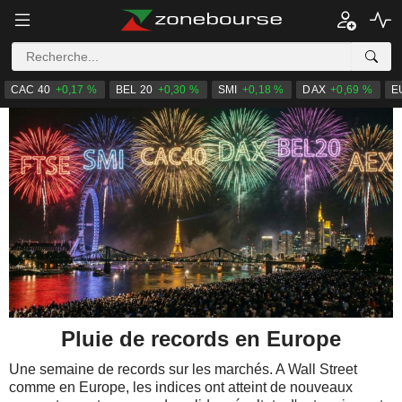
CAC 40
+0,17 %
BEL 20
+0,30 %
SMI
+0,18 %
DAX
+0,69 %
E
Pluie de records en Europe
Une semaine de records sur les marchés. A Wall Street
comme en Europe, les indices ont atteint de nouveaux