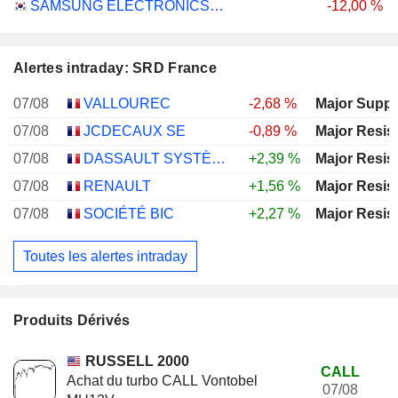
SAMSUNG ELECTRONICS CO., LTD.
-12,00 %
Alertes intraday: SRD France
07/08
VALLOUREC
-2,68 %
Major Suppo
07/08
JCDECAUX SE
-0,89 %
Major Resis
07/08
DASSAULT SYSTÈMES SE
+2,39 %
Major Resis
07/08
RENAULT
+1,56 %
Major Resis
07/08
SOCIÉTÉ BIC
+2,27 %
Major Resis
Toutes les alertes intraday
Produits Dérivés
RUSSELL 2000
CALL
Achat du turbo CALL Vontobel
07/08