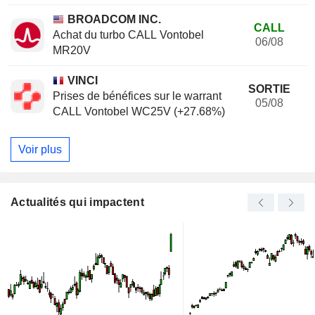
BROADCOM INC.
CALL
Achat du turbo CALL Vontobel
06/08
MR20V
VINCI
SORTIE
Prises de bénéfices sur le warrant
05/08
CALL Vontobel WC25V (+27.68%)
Voir plus
Actualités qui impactent