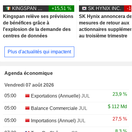
KINGSPAN GROUP PLC
+15,51 %
SK HYNIX INC.
-1
Kingspan relève ses prévisions
SK Hynix annoncera d
de bénéfices grâce à
mesures de retour aux
l'explosion de la demande des
actionnaires supplémen
centres de données
au troisième trimestre
Plus d'actualités qui impactent
Agenda économique
Vendredi 07 août 2026
23,9 %
05:00
Exportations (Annuelle)
JUL
$
112 Md
05:00
Balance Commerciale
JUL
27,5 %
05:00
Importations (Annuel)
JUL
8,3 %