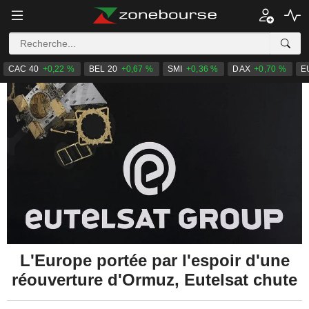
CAC 40
+0,22 %
BEL 20
+0,67 %
SMI
+0,36 %
DAX
+0,70 %
E
L'Europe portée par l'espoir d'une
réouverture d'Ormuz, Eutelsat chute