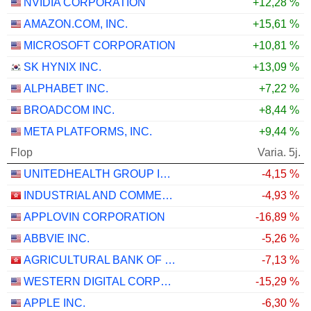
NVIDIA CORPORATION
+12,28 %
AMAZON.COM, INC.
+15,61 %
MICROSOFT CORPORATION
+10,81 %
SK HYNIX INC.
+13,09 %
ALPHABET INC.
+7,22 %
BROADCOM INC.
+8,44 %
META PLATFORMS, INC.
+9,44 %
Flop
Varia. 5j.
UNITEDHEALTH GROUP INC.
-4,15 %
INDUSTRIAL AND COMMERCIAL BANK OF CHINA LIMITED
-4,93 %
APPLOVIN CORPORATION
-16,89 %
ABBVIE INC.
-5,26 %
AGRICULTURAL BANK OF CHINA LIMITED
-7,13 %
WESTERN DIGITAL CORPORATION
-15,29 %
APPLE INC.
-6,30 %