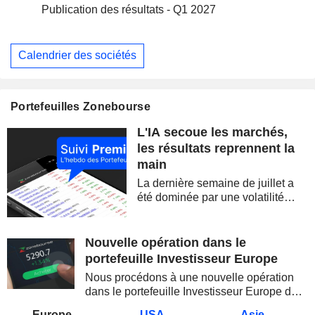
Publication des résultats - Q1 2027
Calendrier des sociétés
Portefeuilles Zonebourse
L'IA secoue les marchés,
les résultats reprennent la
main
La dernière semaine de juillet a
été dominée par une volatilité
spectaculaire, concentrée sur les
valeurs technologiques et les
semi-conducteurs. Les
Nouvelle opération dans le
inquiétudes sur la soutenabilité
portefeuille Investisseur Europe
des...
Nous procédons à une nouvelle opération
dans le portefeuille Investisseur Europe de
Zonebourse.
Europe
USA
Asie