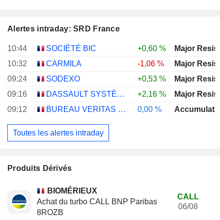
Alertes intraday: SRD France
10:44
SOCIÉTÉ BIC
+0,60 %
Major Resis
10:32
CARMILA
-1,06 %
Major Resis
09:24
SODEXO
+0,53 %
Major Resis
09:16
DASSAULT SYSTÈMES SE
+2,16 %
Major Resis
09:12
BUREAU VERITAS SA
0,00 %
Accumulati
Toutes les alertes intraday
Produits Dérivés
BIOMÉRIEUX
CALL
Achat du turbo CALL BNP Paribas
06/08
8ROZB