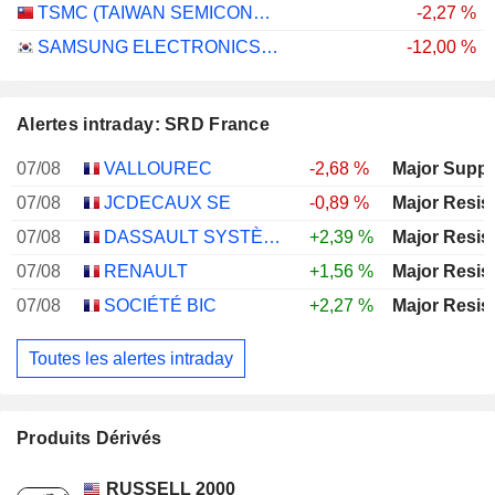
TSMC (TAIWAN SEMICONDUCTOR MANUFACTURING COMPANY)
-2,27 %
SAMSUNG ELECTRONICS CO., LTD.
-12,00 %
Alertes intraday: SRD France
07/08
VALLOUREC
-2,68 %
Major Suppo
07/08
JCDECAUX SE
-0,89 %
Major Resis
07/08
DASSAULT SYSTÈMES SE
+2,39 %
Major Resis
07/08
RENAULT
+1,56 %
Major Resis
07/08
SOCIÉTÉ BIC
+2,27 %
Major Resis
Toutes les alertes intraday
Produits Dérivés
RUSSELL 2000