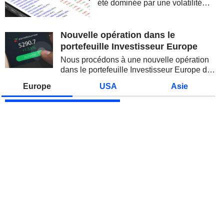
été dominée par une volatilité
spectaculaire, concentrée sur les
valeurs technologiques et les
semi-conducteurs. Les
Nouvelle opération dans le
inquiétudes sur la soutenabilité
portefeuille Investisseur Europe
des...
Nous procédons à une nouvelle opération
dans le portefeuille Investisseur Europe de
Zonebourse.
Europe
USA
Asie