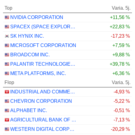
Top
Varia. 5j.
NVIDIA CORPORATION
+11,56 %
SPACEX (SPACE EXPLORATION TECHNOLOGIES)
+22,83 %
SK HYNIX INC.
-17,23 %
MICROSOFT CORPORATION
+7,59 %
BROADCOM INC.
+9,88 %
PALANTIR TECHNOLOGIES INC.
+39,78 %
META PLATFORMS, INC.
+6,36 %
Flop
Varia. 5j.
INDUSTRIAL AND COMMERCIAL BANK OF CHINA LIMITED
-4,93 %
CHEVRON CORPORATION
-5,22 %
ALPHABET INC.
-0,51 %
AGRICULTURAL BANK OF CHINA LIMITED
-7,13 %
WESTERN DIGITAL CORPORATION
-20,29 %