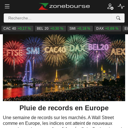
CAC 40
+0,17 %
BEL 20
+0,30 %
SMI
+0,18 %
DAX
+0,69 %
E
Pluie de records en Europe
Une semaine de records sur les marchés. A Wall Street
comme en Europe, les indices ont atteint de nouveaux