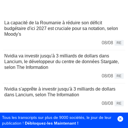
La capacité de la Roumanie à réduire son déficit
budgétaire d'ici 2027 est cruciale pour sa notation, selon
Moody's
08/08
RE
Nvidia va investir jusqu'à 3 milliards de dollars dans
Lancium, le développeur du centre de données Stargate,
selon The Information
08/08
RE
Nvidia s'apprête à investir jusqu'à 3 milliards de dollars
dans Lancium, selon The Information
08/08
RE
Le Brésil durcit les transferts de cryptomonnaies pour
Tous les transcripts sur plus de 9000 sociétés, le jour de leur
freiner la fraude
publication !
Débloquez-les Maintenant !