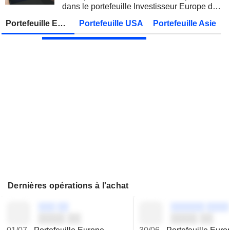
dans le portefeuille Investisseur Europe de
AMRIZE AG
Publication des résultats - Q2 2026
Zonebourse.
Portefeuille Europe
Portefeuille USA
Portefeuille Asie
JBS N.V.
Publication des résultats - Q2 2026
Dernières opérations à l'achat
░░░ ░░
░░░░░░ ░░░░
░░░░ ░░
░░░░ ░░