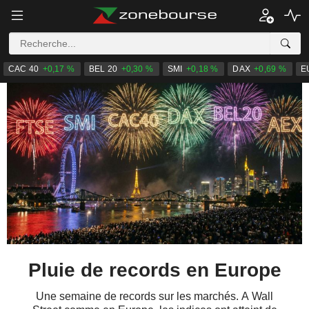
CAC 40
+0,17 %
BEL 20
+0,30 %
SMI
+0,18 %
DAX
+0,69 %
E
Pluie de records en Europe
Une semaine de records sur les marchés. A Wall