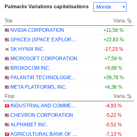
Palmarès Variations capitalisations
Top
Varia. 5j.
NVIDIA CORPORATION
+11,56 %
SPACEX (SPACE EXPLORATION TECHNOLOGIES)
+22,83 %
SK HYNIX INC.
-17,23 %
MICROSOFT CORPORATION
+7,59 %
BROADCOM INC.
+9,88 %
PALANTIR TECHNOLOGIES INC.
+39,78 %
META PLATFORMS, INC.
+6,36 %
Flop
Varia. 5j.
INDUSTRIAL AND COMMERCIAL BANK OF CHINA LIMITED
-4,93 %
CHEVRON CORPORATION
-5,22 %
ALPHABET INC.
-0,51 %
AGRICULTURAL BANK OF CHINA LIMITED
-7,13 %