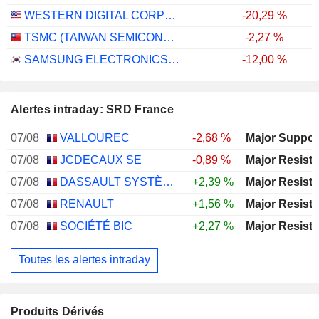
WESTERN DIGITAL CORPORATION
-20,29 %
TSMC (TAIWAN SEMICONDUCTOR MANUFACTURING COMPANY)
-2,27 %
SAMSUNG ELECTRONICS CO., LTD.
-12,00 %
Alertes intraday: SRD France
07/08
VALLOUREC
-2,68 %
07/08
JCDECAUX SE
-0,89 %
07/08
DASSAULT SYSTÈMES SE
+2,39 %
07/08
RENAULT
+1,56 %
07/08
SOCIÉTÉ BIC
+2,27 %
Toutes les alertes intraday
Produits Dérivés