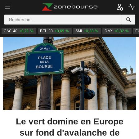
CAC 40
+0,71 %
BEL 20
+0,69 %
SMI
+0,23 %
DAX
+0,32 %
E
Le vert domine en Europe
sur fond d'avalanche de