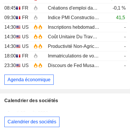
08:45
FR
Créations d'emploi dans le secteur privé non agricole (Trimestriel)
-0,1 %
09:30
FR
Indice PMI Construction
JUL
41,5
14:30
US
Inscriptions hebdomadaires au chômage
-
14:30
US
Coût Unitaire Du Travail (Trimestriel)Prél
-
14:30
US
Productivité Non-Agricole (Trimestriel) Prél
-
18:00
FR
Immatriculations de voitures neuves (annuelles)
-
23:30
US
Discours de Fed Musalem
-
Agenda économique
Calendrier des sociétés
Jeudi 06 août 2026
Calendrier des sociétés
MAUREL
Publication des résultats - Q2 2026