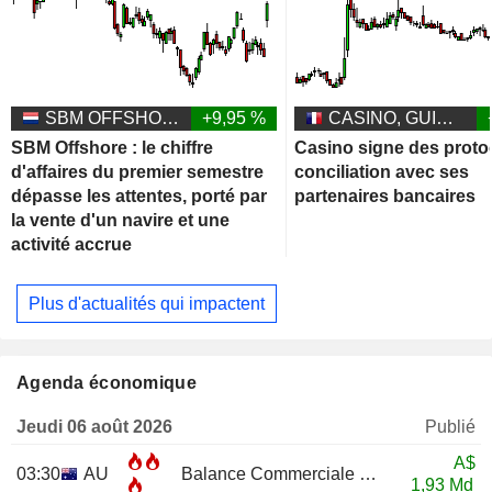
SBM OFFSHORE N.V.
+9,95 %
CASINO, GUICHARD-PERRACHON SA
SBM Offshore : le chiffre
Casino signe des proto
d'affaires du premier semestre
conciliation avec ses
dépasse les attentes, porté par
partenaires bancaires
la vente d'un navire et une
activité accrue
Plus d'actualités qui impactent
Agenda économique
Jeudi 06 août 2026
Publié
A$
03:30
AU
Balance Commerciale
JUN
1,93 Md