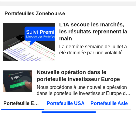
CELLECTIS S.A.
Publication des résultats - Q2 2026
Portefeuilles Zonebourse
SIEMENS AG
Publication des résultats - Q3 2026
07:00
L'IA secoue les marchés,
SOFTBANK GROUP CORP.
Publication des résultats - Q1 2027
08:30
les résultats reprennent la
main
DBS GROUP HOLDINGS LTD
Publication des résultats - Q2 2026
La dernière semaine de juillet a
DEUTSCHE TELEKOM AG
Publication des résultats - Q2 2026
07:00
été dominée par une volatilité
spectaculaire, concentrée sur les
CONOCOPHILLIPS
Publication des résultats - Q2 2026
valeurs technologiques et les
semi-conducteurs. Les
Nouvelle opération dans le
PARKER-HANNIFIN CORPORATION
Publication des résultats - Q4 2026
inquiétudes sur la soutenabilité
portefeuille Investisseur Europe
des...
HOWMET AEROSPACE INC.
Publication des résultats - Q2 2026
13:00
Nous procédons à une nouvelle opération
dans le portefeuille Investisseur Europe de
PETROBRAS
Publication des résultats - Q2 2026
Zonebourse.
Portefeuille Europe
Portefeuille USA
Portefeuille Asie