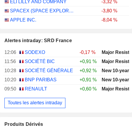
ELI LILLY AND COMPANY
-3,32 %
SPACEX (SPACE EXPLORATION TECHNOLOGIES)
-3,80 %
APPLE INC.
-8,04 %
Alertes intraday: SRD France
12:06
SODEXO
-0,17 %
11:56
SOCIÉTÉ BIC
+0,91 %
10:28
SOCIÉTÉ GÉNÉRALE
+0,92 %
New 10-year 
10:20
BNP PARIBAS
+0,91 %
New 10-year 
09:50
RENAULT
+0,60 %
Toutes les alertes intraday
Produits Dérivés