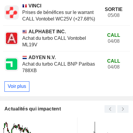
VINCI
SORTIE
Prises de bénéfices sur le warrant
05/08
CALL Vontobel WC25V (+27.68%)
ALPHABET INC.
CALL
Achat du turbo CALL Vontobel
04/08
ML19V
ADYEN N.V.
CALL
Achat du turbo CALL BNP Paribas
04/08
788XB
Voir plus
Actualités qui impactent