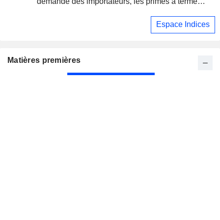
demande des importateurs, les primes à terme
atteignent un plus bas d'un mois
Espace Indices
Matières premières