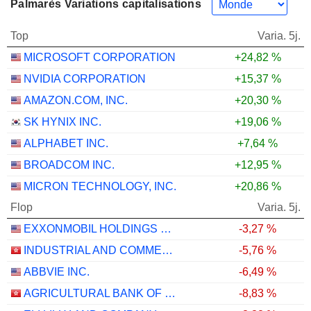
Palmarès Variations capitalisations
Top
Varia. 5j.
MICROSOFT CORPORATION
+24,82 %
NVIDIA CORPORATION
+15,37 %
AMAZON.COM, INC.
+20,30 %
SK HYNIX INC.
+19,06 %
ALPHABET INC.
+7,64 %
BROADCOM INC.
+12,95 %
MICRON TECHNOLOGY, INC.
+20,86 %
Flop
Varia. 5j.
EXXONMOBIL HOLDINGS CORPORATION
-3,27 %
INDUSTRIAL AND COMMERCIAL BANK OF CHINA LIMITED
-5,76 %
ABBVIE INC.
-6,49 %
AGRICULTURAL BANK OF CHINA LIMITED
-8,83 %