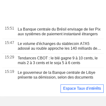
15:51
La Banque centrale du Brésil envisage de lier Pix
aux systèmes de paiement instantané étrangers
15:47
Le volume d'échanges du stablecoin A7A5
adossé au rouble approche les 140 milliards de
dollars depuis son lancement, selon le patron de
15:29
PSB
Tendances CBOT : le blé gagne 9 à 10 cents, le
maïs 2 à 3 cents et le soja 5 à 6 cents
15:19
Le gouverneur de la Banque centrale de Libye
présente sa démission, selon des documents
Espace Taux d'intérêts