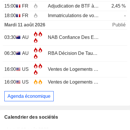
15:00
FR
Adjudication de BTF à 3 mois
2,45 %
18:00
FR
Immatriculations de voitures neuves (annuelles)
-
Mardi 11 août 2026
Publié
03:30
AU
NAB Confiance Des Entreprises
JUL
06:30
AU
RBA Décision De Taux D'Intérêt
16:00
US
Ventes de Logements Existants
JUL
16:00
US
Ventes de Logements Existants (Mensuel)
Agenda économique
Calendrier des sociétés
Lundi 10 août 2026