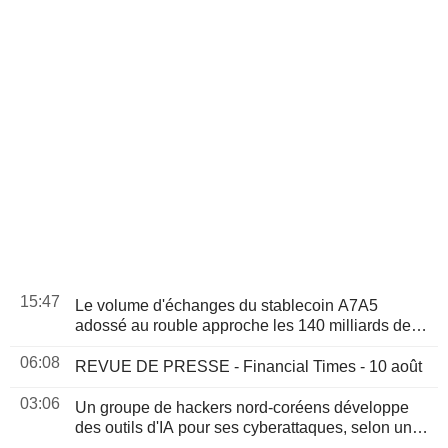
15:47
Le volume d'échanges du stablecoin A7A5
adossé au rouble approche les 140 milliards de
dollars depuis son lancement, selon le patron de
06:08
PSB
REVUE DE PRESSE - Financial Times - 10 août
03:06
Un groupe de hackers nord-coréens développe
des outils d'IA pour ses cyberattaques, selon un
rapport