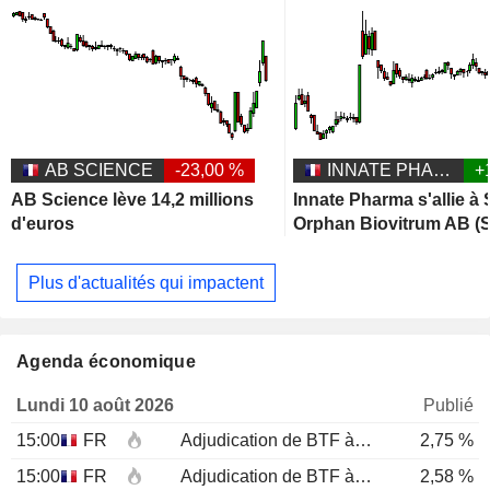
AB SCIENCE
-23,00 %
INNATE PHARMA
+
AB Science lève 14,2 millions
Innate Pharma s'allie à
d'euros
Orphan Biovitrum AB (S
Plus d'actualités qui impactent
Agenda économique
Lundi 10 août 2026
Publié
15:00
FR
Adjudication de BTF à 12 mois
2,75 %
15:00
FR
Adjudication de BTF à 6 mois
2,58 %