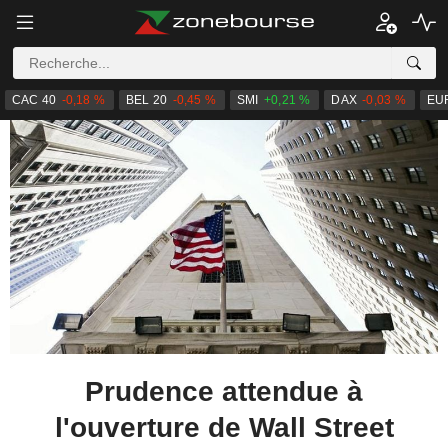
CAC 40
-0,18 %
BEL 20
-0,45 %
SMI
+0,21 %
DAX
-0,03 %
EU
Prudence attendue à
l'ouverture de Wall Street