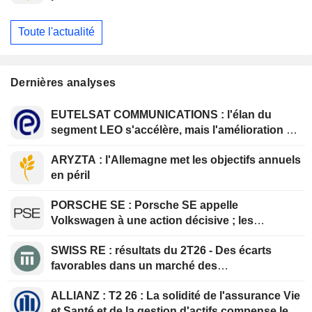
Toute l'actualité
Dernières analyses
EUTELSAT COMMUNICATIONS : l'élan du
segment LEO s'accélère, mais l'amélioration de
la rentabilité est différée
ARYZTA : l'Allemagne met les objectifs annuels
en péril
PORSCHE SE : Porsche SE appelle
Volkswagen à une action décisive ; les
prévisions pour l'exercice 2026 sont
SWISS RE : résultats du 2T26 - Des écarts
confirmées
favorables dans un marché des
renouvellements qui se durcit
ALLIANZ : T2 26 : La solidité de l'assurance Vie
et Santé et de la gestion d'actifs compense le