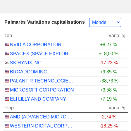
Palmarès Variations capitalisations
Top
Varia. 5j.
NVIDIA CORPORATION
+8,27 %
SPACEX (SPACE EXPLORATION TECHNOLOGIES)
+18,00 %
SK HYNIX INC.
-17,23 %
BROADCOM INC.
+9,35 %
PALANTIR TECHNOLOGIES INC.
+38,73 %
MICROSOFT CORPORATION
+3,58 %
ELI LILLY AND COMPANY
+7,19 %
Flop
Varia. 5j.
AMD (ADVANCED MICRO DEVICES)
-2,74 %
WESTERN DIGITAL CORPORATION
-18,25 %