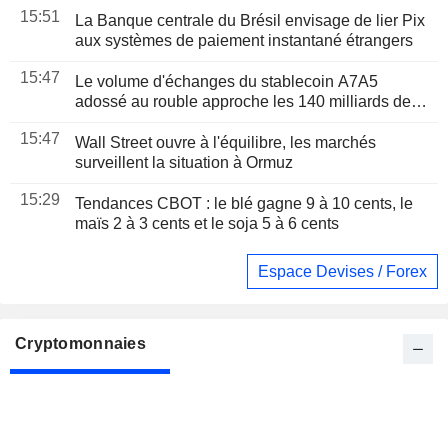
15:51
La Banque centrale du Brésil envisage de lier Pix
aux systèmes de paiement instantané étrangers
15:47
Le volume d'échanges du stablecoin A7A5
adossé au rouble approche les 140 milliards de
dollars depuis son lancement, selon le patron de
15:47
PSB
Wall Street ouvre à l'équilibre, les marchés
surveillent la situation à Ormuz
15:29
Tendances CBOT : le blé gagne 9 à 10 cents, le
maïs 2 à 3 cents et le soja 5 à 6 cents
Espace Devises / Forex
Cryptomonnaies