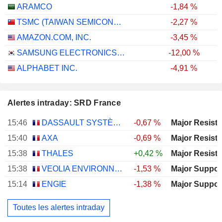
ARAMCO
-1,84 %
TSMC (TAIWAN SEMICONDUCTOR MANUFACTURING COMPANY)
-2,27 %
AMAZON.COM, INC.
-3,45 %
SAMSUNG ELECTRONICS CO., LTD.
-12,00 %
ALPHABET INC.
-4,91 %
Alertes intraday: SRD France
15:46
DASSAULT SYSTÈMES SE
-0,67 %
15:40
AXA
-0,69 %
15:38
THALES
+0,42 %
15:38
VEOLIA ENVIRONNEMENT
-1,53 %
15:14
ENGIE
-1,38 %
Toutes les alertes intraday