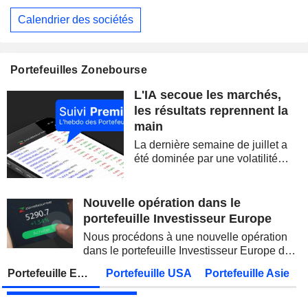
Calendrier des sociétés
WESTPAC BANKING CORPORATION
Publication des résultats - Q3 2026
AS
BARRICK MINING CORPORATION
Publication des résultats - Q2 2026
12:00
Portefeuilles Zonebourse
SIMON PROPERTY GROUP, INC.
Publication des résultats - Q2 2026
L'IA secoue les marchés,
FERGUSON ENTERPRISES INC.
Publication des résultats - Q2 2026
12:45
les résultats reprennent la
main
ROCKET LAB CORPORATION
Publication des résultats - Q2 2026
La dernière semaine de juillet a
MOORE THREADS TECHNOLOGY CO., LTD.
Publication des résultats - Q2 2026
été dominée par une volatilité
spectaculaire, concentrée sur les
AMRIZE AG
Publication des résultats - Q2 2026
valeurs technologiques et les
semi-conducteurs. Les
Nouvelle opération dans le
JBS N.V.
Publication des résultats - Q2 2026
inquiétudes sur la soutenabilité
portefeuille Investisseur Europe
des...
GEA GROUP AG
Publication des résultats - Q2 2026
Nous procédons à une nouvelle opération
dans le portefeuille Investisseur Europe de
Lundi 10 août 2026
Zonebourse.
Portefeuille Europe
Portefeuille USA
Portefeuille Asie
VIEL & CIE
Publication des résultats - Q2 2026