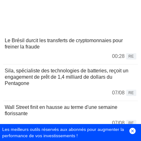
Le Brésil durcit les transferts de cryptomonnaies pour
freiner la fraude
00:28
RE
Sila, spécialiste des technologies de batteries, reçoit un
engagement de prêt de 1,4 milliard de dollars du
Pentagone
07/08
RE
Wall Street finit en hausse au terme d'une semaine
florissante
07/08
RE
Les meilleurs outils réservés aux abonnés pour augmenter la
performance de vos investissements !
BÉTAIL-Le bétail vivant du CME termine en ordre dispersé,