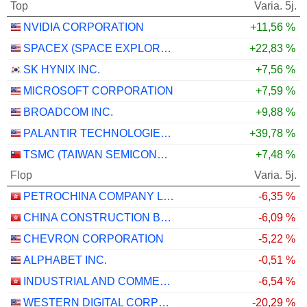
Top
Varia. 5j.
NVIDIA CORPORATION
+11,56 %
SPACEX (SPACE EXPLORATION TECHNOLOGIES)
+22,83 %
SK HYNIX INC.
+7,56 %
MICROSOFT CORPORATION
+7,59 %
BROADCOM INC.
+9,88 %
PALANTIR TECHNOLOGIES INC.
+39,78 %
TSMC (TAIWAN SEMICONDUCTOR MANUFACTURING COMPANY)
+7,48 %
Flop
Varia. 5j.
PETROCHINA COMPANY LIMITED
-6,35 %
CHINA CONSTRUCTION BANK CORPORATION
-6,09 %
CHEVRON CORPORATION
-5,22 %
ALPHABET INC.
-0,51 %
INDUSTRIAL AND COMMERCIAL BANK OF CHINA LIMITED
-6,54 %
WESTERN DIGITAL CORPORATION
-20,29 %