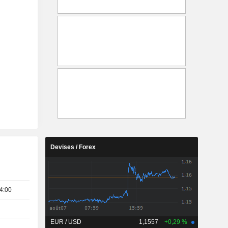
Devises / Forex
4:00
EUR / USD
1,1557
+0,29 %