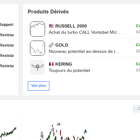
Produits Dérivés
Support Test
RUSSELL 2000
C
Achat du turbo CALL Vontobel MU13V
07
Resistance Test
GOLD
C
Resistance Test
Nouveau potentiel au-dessus de la résistance
07
Resistance Test
KERING
C
Resistance Test
Toujours du potentiel
07
Voir plus