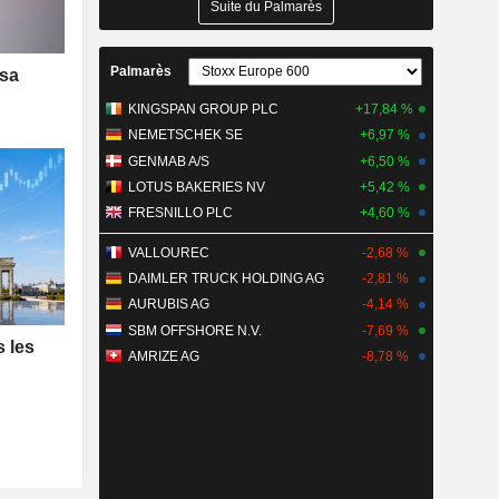
Suite du Palmarès
Palmarès
 sa
KINGSPAN GROUP PLC
+17,84 %
NEMETSCHEK SE
+6,97 %
GENMAB A/S
+6,50 %
LOTUS BAKERIES NV
+5,42 %
FRESNILLO PLC
+4,60 %
VALLOUREC
-2,68 %
DAIMLER TRUCK HOLDING AG
-2,81 %
AURUBIS AG
-4,14 %
SBM OFFSHORE N.V.
-7,69 %
s les
AMRIZE AG
-8,78 %