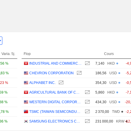
Varia. 5j.
Flop
Cours
,56 %
INDUSTRIAL AND COMMERCIAL BANK OF CHINA LIMITED
7,140
HKD
-4,
,83 %
CHEVRON CORPORATION
186,56
USD
-5,
,23 %
ALPHABET INC.
354,30
USD
-0,
,59 %
AGRICULTURAL BANK OF CHINA LIMITED
5,860
HKD
-7,
,88 %
WESTERN DIGITAL CORPORATION
434,30
USD
-20
,78 %
TSMC (TAIWAN SEMICONDUCTOR MANUFACTURING COMPANY)
2 370,00
TWD
-2,
,36 %
SAMSUNG ELECTRONICS CO., LTD.
231 000,00
KRW
-12