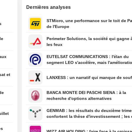
colombien prom
Dernières analyses
lutte acharnée c
criminalité et l'a
STMicro, une performance sur le toit de Pa
budgétaire lors 
s
de l'Europe
discours d'inves
01:36
L'offensive de 
contre le " tour
de
Perimeter Solutions, la société qui gagne 
naissance » se h
les feux
obstacle juridiq
un arrêt de la Co
eaux
EUTELSAT COMMUNICATIONS : l'élan du
suprême
segment LEO s'accélère, mais l'amélioratio
01:34
Les États-Unis s
rentabilité est différée
à relancer certa
sat et
activités dans l'
LANXESS : un narratif qui manque de sou
producteur d'av
Mexique
de
BANCA MONTE DEI PASCHI SIENA : à la
00:10
Le juge Alito con
recherche d'options alternatives
siégera à la Co
pour un nouvea
GENMAB : les résultats du deuxième trimestre
illet
confortent la thèse d'investissement ; les 
de diversification se poursuivent
es
WIZZ AIR HOLDING : faire face à la cro