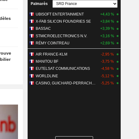
Palmarès
UBISOFT ENTERTAINMENT
+4,43 %
idèles
X-FAB SILICON FOUNDRIES SE
+3,84 %
BASSAC
+3,39 %
STMICROELECTRONICS N.V.
+3,16 %
RÉMY COINTREAU
+2,69 %
trouve
AIR FRANCE-KLM
-2,95 %
ilier
MANITOU BF
-3,75 %
EUTELSAT COMMUNICATIONS
-4,58 %
WORLDLINE
-5,12 %
CASINO, GUICHARD-PERRACHON SA
-5,25 %