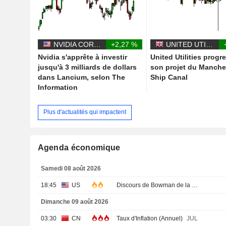
NVIDIA CORPORATION
+2,27 %
UNITED UTILITIES GROUP PLC
Nvidia s'apprête à investir
United Utilities progr
jusqu'à 3 milliards de dollars
son projet du Manche
dans Lancium, selon The
Ship Canal
Information
Plus d'actualités qui impactent
Agenda économique
Samedi 08 août 2026
18:45
US
Discours de Bowman de la Fed
Dimanche 09 août 2026
03:30
CN
Taux d'Inflation (Annuel)
JUL