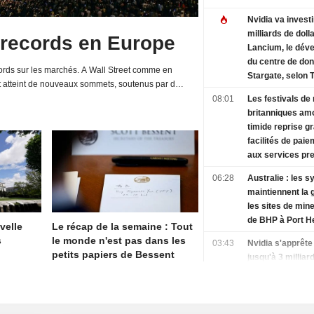
Nvidia va investi
milliards de doll
 records en Europe
Lancium, le dév
du centre de do
rds sur les marchés. A Wall Street comme en
Stargate, selon 
t atteint de nouveaux sommets, soutenus par de
Information
d'entreprises et une relative détente de la...
08:01
Les festivals de
britanniques am
timide reprise g
facilités de paie
aux services p
06:28
Australie : les s
maintiennent la 
les sites de mine
de BHP à Port H
velle
Le récap de la semaine : Tout
s
le monde n'est pas dans les
03:43
Nvidia s'apprête 
petits papiers de Bessent
jusqu'à 3 milliar
dollars dans La
selon The Inform
01:48
Le nouveau prés