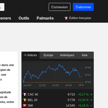
Connexion
S'abonner
eeners
Outils
Palmarès
Édition française
Indices
Europe
Amériques
Asie
e dans une
région de
s une
es
agnitude
CAC 40
8 715
+0,17 %
ion de
BEL 20
5 778
+0,30 %
ska, selon
SMI
14 545
+0,18 %