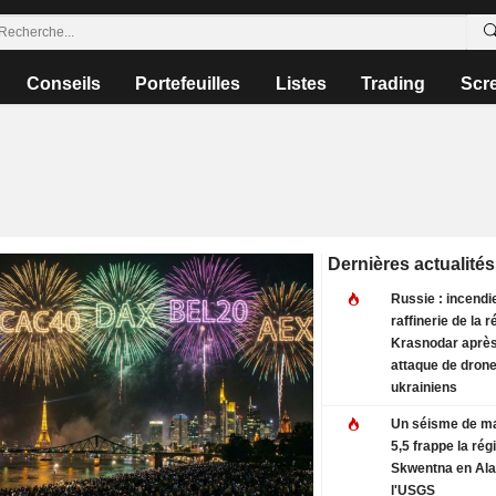
Conseils
Portefeuilles
Listes
Trading
Scr
Dernières actualités
Russie : incendi
raffinerie de la 
Krasnodar aprè
attaque de dron
ukrainiens
Un séisme de m
5,5 frappe la rég
Skwentna en Ala
l'USGS