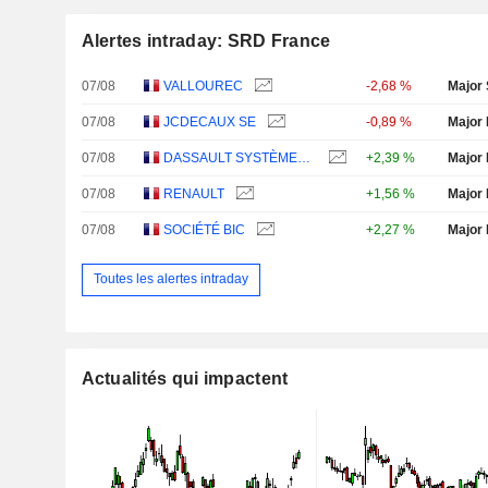
Alertes intraday: SRD France
07/08
VALLOUREC
-2,68 %
Major 
07/08
JCDECAUX SE
-0,89 %
Major 
07/08
DASSAULT SYSTÈMES SE
+2,39 %
Major 
07/08
RENAULT
+1,56 %
Major 
07/08
SOCIÉTÉ BIC
+2,27 %
Major 
Toutes les alertes intraday
Actualités qui impactent