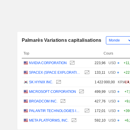
Palmarès Variations capitalisations
Top
Cours
NVIDIA CORPORATION
223,96
USD
+11
SPACEX (SPACE EXPLORATION TECHNOLOGIES)
133,11
USD
+22
SK HYNIX INC.
1 422 000,00
KRW
-17
MICROSOFT CORPORATION
499,99
USD
+7
BROADCOM INC.
427,76
USD
+9
PALANTIR TECHNOLOGIES INC.
172,01
USD
+39
META PLATFORMS, INC.
592,10
USD
+6