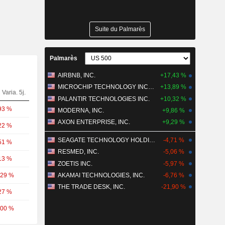
Suite du Palmarès
Palmarès
AIRBNB, INC.
+17,43 %
MICROCHIP TECHNOLOGY INCORPORATED
+13,89 %
Varia. 5j.
PALANTIR TECHNOLOGIES INC.
+10,32 %
93 %
MODERNA, INC.
+9,86 %
AXON ENTERPRISE, INC.
+9,29 %
22 %
SEAGATE TECHNOLOGY HOLDINGS PLC
-4,71 %
51 %
RESMED, INC.
-5,06 %
13 %
ZOETIS INC.
-5,97 %
,29 %
AKAMAI TECHNOLOGIES, INC.
-6,76 %
THE TRADE DESK, INC.
-21,90 %
27 %
,00 %