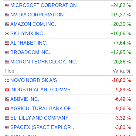
MICROSOFT CORPORATION
+24,82 %
NVIDIA CORPORATION
+15,37 %
AMAZON.COM, INC.
+20,30 %
SK HYNIX INC.
+19,06 %
ALPHABET INC.
+7,64 %
BROADCOM INC.
+12,95 %
MICRON TECHNOLOGY, INC.
+20,86 %
Flop
Varia. 5j.
NOVO NORDISK A/S
-10,80 %
INDUSTRIAL AND COMMERCIAL BANK OF CHINA LIMITED
-5,89 %
ABBVIE INC.
-6,49 %
AGRICULTURAL BANK OF CHINA LIMITED
-9,06 %
ELI LILLY AND COMPANY
-3,32 %
SPACEX (SPACE EXPLORATION TECHNOLOGIES)
-3,80 %