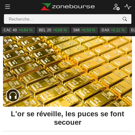
CAC 40
+0,64 %
BEL 20
+0,69 %
SMI
+0,53 %
DAX
+0,11 %
E
L'or se réveille, les puces se font
secouer