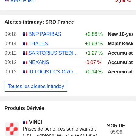
APPLE INC.
-8,04 %
Alertes intraday: SRD France
09:18
BNP PARIBAS
+0,86 %
New 10-year
09:14
THALES
+1,68 %
Major Resis
09:12
SARTORIUS STEDIM BIOTECH
+1,27 %
Accumulati
09:12
NEXANS
-0,07 %
Accumulati
09:12
ID LOGISTICS GROUP
+0,14 %
Accumulati
Toutes les alertes intraday
Produits Dérivés
VINCI
SORTIE
Prises de bénéfices sur le warrant
05/08
CALL Vontobel WC25V (+27.68%)