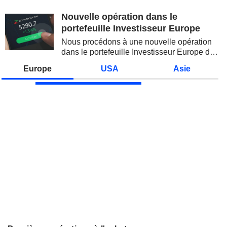
valeurs technologiques et les
semi-conducteurs. Les
Nouvelle opération dans le
inquiétudes sur la soutenabilité
portefeuille Investisseur Europe
des...
Nous procédons à une nouvelle opération
dans le portefeuille Investisseur Europe de
Zonebourse.
Europe
USA
Asie