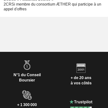
2CRSi membre du consortium ÆTHER qui participe à un
appel d'offres
N°1 du Conseil
+ de 20 ans
Boursier
à vos côtés
+ 1 300 000