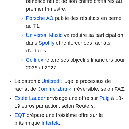
bénéfice net et de son chiffre d'affaires au
premier trimestre.
Porsche AG
publie des résultats en berne
au T1.
Universal Music
va réduire sa participation
dans
Spotify
et renforcer ses rachats
d'actions.
Cellnex
réitère ses objectifs financiers pour
2026 et 2027.
Le patron d'
Unicredit
juge le processus de
rachat de
Commerzbank
irréversible, selon FAZ.
Estée Lauder
envisage une offre sur
Puig
à 18-
19 euros par action, selon Reuters.
EQT
prépare une troisième offre sur le
britannique
Intertek
.