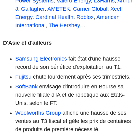
Power Systems
,
Valero Energy
,
L3Harris
,
Arthur
J. Gallagher
,
AMETEK
,
Carrier Global
,
Xcel
Energy
,
Cardinal Health
,
Roblox
,
American
International
,
The Hershey
…
D'Asie et d'ailleurs
Samsung Electronics
fait état d'une hausse
record de son bénéfice d'exploitation au T1.
Fujitsu
chute lourdement après ses trimestriels.
SoftBank
envisage d'introduire en Bourse sa
nouvelle filiale d'IA et de robotique aux Etats-
Unis, selon le FT.
Woolworths Group
affiche une hausse de ses
ventes au T3 fiscal et gèle les prix de centaines
de produits de première nécessité.