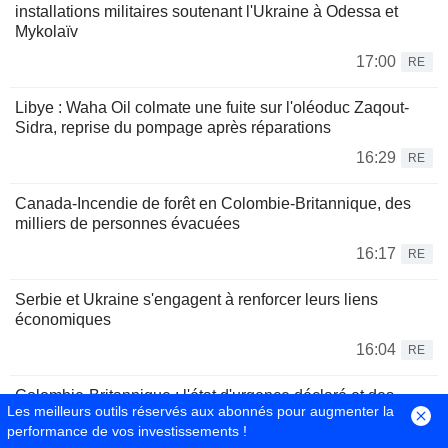
installations militaires soutenant l'Ukraine à Odessa et
Mykolaïv
17:00
RE
Libye : Waha Oil colmate une fuite sur l'oléoduc Zaqout-
Sidra, reprise du pompage après réparations
16:29
RE
Canada-Incendie de forêt en Colombie-Britannique, des
milliers de personnes évacuées
16:17
RE
Serbie et Ukraine s'engagent à renforcer leurs liens
économiques
16:04
RE
Colombie-Britannique : l'état d'urgence déclaré et des
Les meilleurs outils réservés aux abonnés pour augmenter la
ordres d'évacuation émis face à la progression des
performance de vos investissements !
incendies