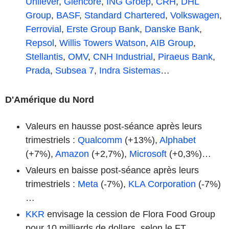
Unilever
,
Glencore
,
ING Groep
,
CRH
,
DHL
Group
,
BASF
,
Standard Chartered
,
Volkswagen
,
Ferrovial
,
Erste Group Bank
,
Danske Bank
,
Repsol
,
Willis Towers Watson
,
AIB Group
,
Stellantis
,
OMV
,
CNH Industrial
,
Piraeus Bank
,
Prada
,
Subsea 7
,
Indra Sistemas
…
D'Amérique du Nord
Valeurs en hausse post-séance après leurs
trimestriels :
Qualcomm
(+13%),
Alphabet
(+7%),
Amazon
(+2,7%),
Microsoft
(+0,3%)…
Valeurs en baisse post-séance après leurs
trimestriels :
Meta
(-7%),
KLA Corporation
(-7%)
…
KKR
envisage la cession de Flora Food Group
pour 10 milliards de dollars, selon le FT.