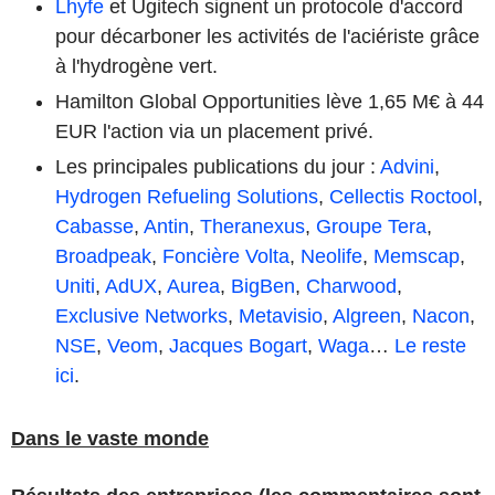
Lhyfe
et Ugitech signent un protocole d'accord
pour décarboner les activités de l'aciériste grâce
à l'hydrogène vert.
Hamilton Global Opportunities lève 1,65 M€ à 44
EUR l'action via un placement privé.
Les principales publications du jour :
Advini
,
Hydrogen Refueling Solutions
,
Cellectis
Roctool
,
Cabasse
,
Antin
,
Theranexus
,
Groupe Tera
,
Broadpeak
,
Foncière Volta
,
Neolife
,
Memscap
,
Uniti
,
AdUX
,
Aurea
,
BigBen
,
Charwood
,
Exclusive Networks
,
Metavisio
,
Algreen
,
Nacon
,
NSE
,
Veom
,
Jacques Bogart
,
Waga
…
Le reste
ici
.
Dans le vaste monde