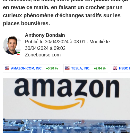
en revue ce matin, en faisant un crochet par un
curieux phénomène d'échanges tardifs sur les
places boursières.
Anthony Bondain
Publié le 30/04/2024 à 08:01 - Modifié le
30/04/2024 à 09:02
Zonebourse.com
AMAZON.COM, INC.
+0,90 %
TESLA, INC.
+2,84 %
HSBC H