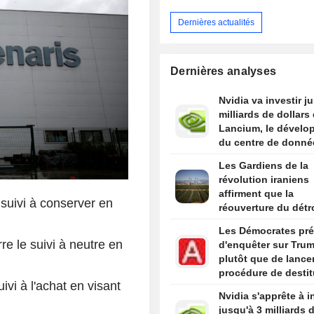
Dernières actualités
Dernières analyses
Nvidia va investir j
milliards de dollars
Lancium, le dévelo
du centre de donné
Stargate, selon The
Les Gardiens de la
Information
révolution iraniens
affirment que la
suivi à conserver en
réouverture du détr
d'Ormuz ne dépend
Les Démocrates pré
des discussions av
re le suivi à neutre en
d'enquêter sur Tru
Oman
plutôt que de lance
procédure de destit
vi à l'achat en visant
s'ils remportent la
Nvidia s'apprête à i
Chambre, selon des
jusqu'à 3 milliards 