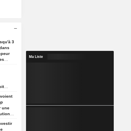
usqu'à 3
 dans
ppeur
Ma Liste
es
oit
 pas
voient
ec
mp
r une
ution
nvestir
de