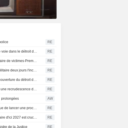
police
RE
L'Iran se dit "très proche" d'un accord avec Oman sur une voie dans le détroit d'Ormuz
RE
Un drone a explosé dans l'espace aérien bulgare, sans faire de victimes-Premier ministre
RE
Allemagne-Des drones repérés au-dessus d'une base militaire deux jours l'incident de Leipzig
RE
Les Gardiens de la révolution iraniens affirment que la réouverture du détroit d'Ormuz ne dépend pas des discussions avec Oman
RE
La Turquie restreint le trafic maritime en mer Noire après une recrudescence des attaques, selon Bloomberg News
RE
i prolongées
AW
Les Démocrates prévoient d'enquêter sur Trump plutôt que de lancer une procédure de destitution s'ils remportent la Chambre, selon des sources
RE
La capacité de la Roumanie à réduire son déficit budgétaire d'ici 2027 est cruciale pour sa notation, selon Moody's
RE
stre de la Justice
RE