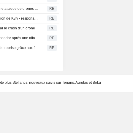
Incendie maîtrisé à la raffinerie d'Ilsky en Russie après une attaque de drones ukrainiens
RE
Trois personnes tuées lors de frappes russes dans la région de Kyiv - responsable
RE
par le crash d'un drone
RE
Russie : incendie dans une raffinerie de la région de Krasnodar après une attaque de drones ukrainiens
RE
Les festivals de musique britanniques amorcent une timide reprise grâce aux facilités de paiement et au haut de gamme
RE
ète plus Stellantis, nouveaux suivis sur Tenaris, Aurubis et Boku