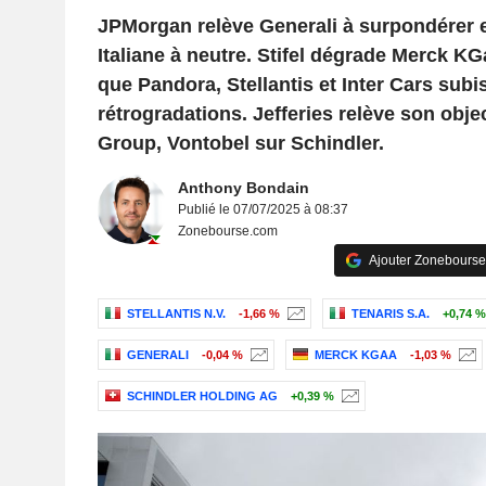
JPMorgan relève Generali à surpondérer 
Italiane à neutre. Stifel dégrade Merck KG
que Pandora, Stellantis et Inter Cars subi
rétrogradations. Jefferies relève son objec
Group, Vontobel sur Schindler.
Anthony Bondain
Publié le 07/07/2025 à 08:37
Zonebourse.com
Ajouter Zonebourse
STELLANTIS N.V.
-1,66 %
TENARIS S.A.
+0,74 %
GENERALI
-0,04 %
MERCK KGAA
-1,03 %
SCHINDLER HOLDING AG
+0,39 %