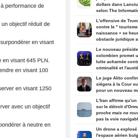
sources
dollars dans Lanci
 à performance de
selon The Informat
L'offensive de Tru
un objectif réduit de
contre le " tourisme
naissance » se heur
obstacle juridique 
surpondérer en visant
un arrêt de la Cour
Le nouveau préside
suprême
colombien promet 
re en visant 645 PLN.
lutte acharnée contr
criminalité et l'austé
vendre en visant 100
budgétaire lors de 
Le juge Alito confir
discours d'investitu
siégera à la Cour s
erver en visant 1250
pour un nouveau m
L'Iran affirme qu'un
rver avec un objectif
sur le détroit d'Orm
proche mais ne rouv
pas la voie navigab
ondérer à neutre en
Un drone a explosé
l'espace aérien bulg