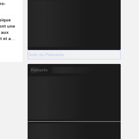
es-
sique
ent une
e aux
t et au
Suite du Palmarès
Palmarès