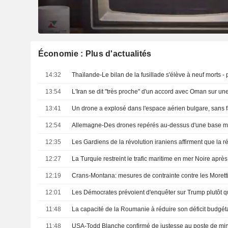
Économie : Plus d'actualités
14:32
Thaïlande-Le bilan de la fusillade s'élève à neuf morts - 
13:54
13:41
12:54
12:35
12:27
12:19
Crans-Montana: mesures de contrainte contre les Morett
12:01
11:48
11:48
USA-Todd Blanche confirmé de justesse au poste de mini