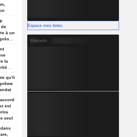
um,
ion
mp
Espace mes listes
 de
te à un
après
Palmarès
nt
une
e la
rité
son
me qu'il
re
uprême
andat
 accord
uz est
rira
le seul
 dans
are,