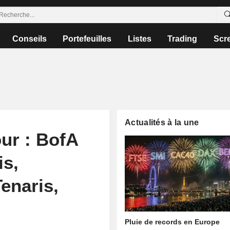
Conseils
Portefeuilles
Listes
Trading
Scr
Actualités à la une
our : BofA
is,
enaris,
Pluie de records en Europe