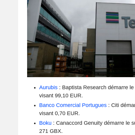
Aurubis
: Baptista Research démarre le 
visant 99,10 EUR.
Banco Comercial Portugues
: Citi démar
visant 0,70 EUR.
Boku
: Canaccord Genuity démarre le sui
271 GBX.