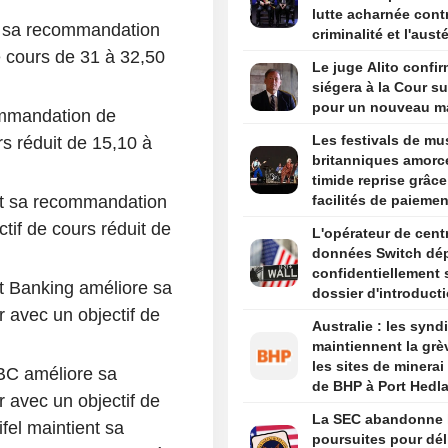
lutte acharnée contr
t sa recommandation
criminalité et l'austé
budgétaire lors de 
e cours de 31 à 32,50
Le juge Alito confir
discours d'investitu
siégera à la Cour s
pour un nouveau m
ommandation de
Les festivals de mu
s réduit de 15,10 à
britanniques amorc
timide reprise grâc
nt sa recommandation
facilités de paiemen
aux services premi
if de cours réduit de
L'opérateur de cent
données Switch dé
confidentiellement
 Banking améliore sa
dossier d'introduct
 avec un objectif de
bourse aux États-Un
Australie : les synd
selon Bloomberg N
maintiennent la grè
les sites de minerai 
C améliore sa
de BHP à Port Hedl
 avec un objectif de
La SEC abandonne 
fel maintient sa
poursuites pour dél