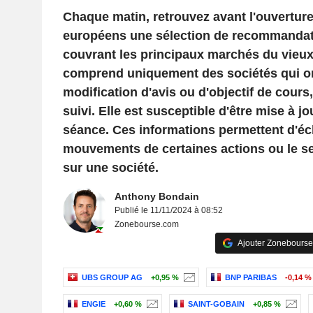
Chaque matin, retrouvez avant l'ouvertur
européens une sélection de recommandat
couvrant les principaux marchés du vieux 
comprend uniquement des sociétés qui ont 
modification d'avis ou d'objectif de cour
suivi. Elle est susceptible d'être mise à jo
séance. Ces informations permettent d'écl
mouvements de certaines actions ou le s
sur une société.
Anthony Bondain
Publié le 11/11/2024 à 08:52
Zonebourse.com
Ajouter Zonebourse
UBS GROUP AG
+0,95 %
BNP PARIBAS
-0,14 %
ENGIE
+0,60 %
SAINT-GOBAIN
+0,85 %