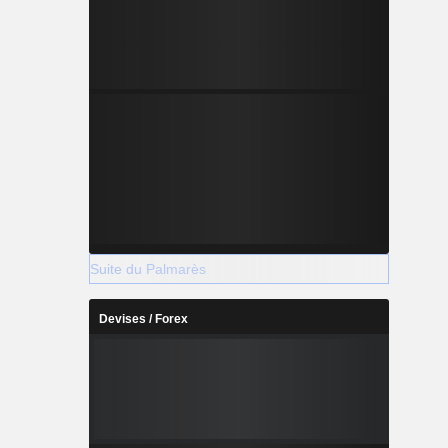
Suite du Palmarès
Devises / Forex