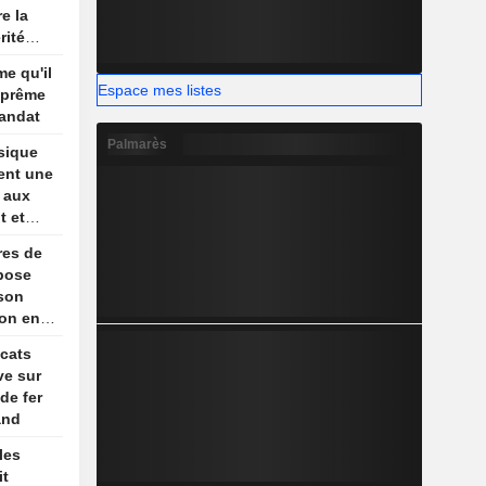
e la
rité
son
me qu'il
re
Espace mes listes
uprême
andat
Palmarès
sique
ent une
e aux
t et
um
res de
pose
 son
ion en
is,
icats
ews
ve sur
de fer
and
les
it