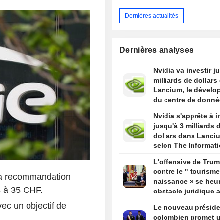
Dernières actualités
Dernières analyses
Nvidia va investir j
milliards de dollars
Lancium, le dévelo
du centre de donné
Stargate, selon The
Nvidia s'apprête à i
Information
jusqu'à 3 milliards 
dollars dans Lanci
selon The Informat
L'offensive de Tru
contre le " tourisme
sa recommandation
naissance » se heur
43 à 35 CHF.
obstacle juridique 
un arrêt de la Cour
vec un objectif de
Le nouveau préside
suprême
colombien promet 