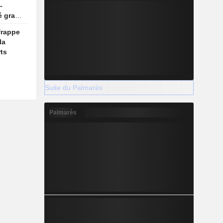
-
é gracié
frappe
la
ts
Suite du Palmarès
Palmarès