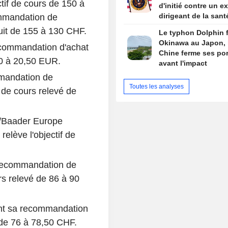
tif de cours de 150 à
d'initié contre un ex
dirigeant de la sant
mmandation de
par Trump
uit de 155 à 130 CHF.
Le typhon Dolphin 
Okinawa au Japon, 
commandation d'achat
Chine ferme ses por
60 à 20,50 EUR.
avant l'impact
mmandation de
Toutes les analyses
 de cours relevé de
/Baader Europe
elève l'objectif de
recommandation de
rs relevé de 86 à 90
nt sa recommandation
 de 76 à 78,50 CHF.