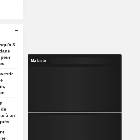
usqu'à 3
 dans
ppeur
Ma Liste
es
nvestir
de
um,
ion
mp
 de
te à un
après
nt
une