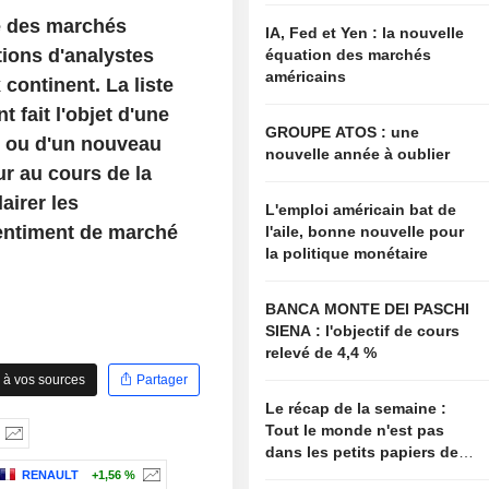
e des marchés
IA, Fed et Yen : la nouvelle
ions d'analystes
équation des marchés
américains
continent. La liste
fait l'objet d'une
GROUPE ATOS : une
s, ou d'un nouveau
nouvelle année à oublier
ur au cours de la
airer les
L'emploi américain bat de
entiment de marché
l'aile, bonne nouvelle pour
la politique monétaire
BANCA MONTE DEI PASCHI
SIENA : l'objectif de cours
relevé de 4,4 %
 à vos sources
Partager
Le récap de la semaine :
Tout le monde n'est pas
dans les petits papiers de
Bessent
RENAULT
+1,56 %