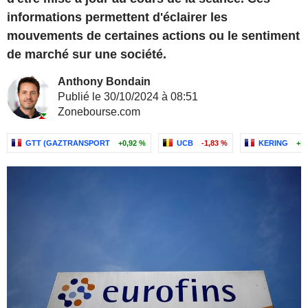
informations permettent d'éclairer les
mouvements de certaines actions ou le sentiment
de marché sur une société.
Anthony Bondain
Publié le 30/10/2024 à 08:51
Zonebourse.com
GTT (GAZTRANSPORT
+0,92 %
UCB
-1,83 %
KERING
+1