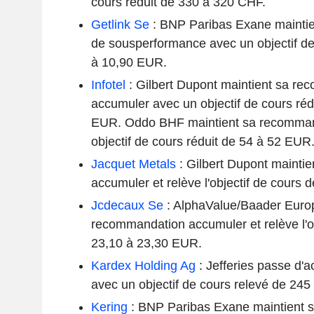
cours réduit de 330 à 320 CHF.
Getlink Se
: BNP Paribas Exane mainti
de sousperformance avec un objectif de
à 10,90 EUR.
Infotel
: Gilbert Dupont maintient sa r
accumuler avec un objectif de cours réd
EUR. Oddo BHF maintient sa recomman
objectif de cours réduit de 54 à 52 EUR
Jacquet Metals
: Gilbert Dupont mainti
accumuler et relève l'objectif de cours
Jcdecaux Se
: AlphaValue/Baader Europ
recommandation accumuler et relève l'ob
23,10 à 23,30 EUR.
Kardex Holding Ag
: Jefferies passe d'a
avec un objectif de cours relevé de 24
Kering
: BNP Paribas Exane maintient 