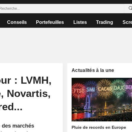
Conseils
Portefeuilles
Listes
Trading
Scr
Actualités à la une
our : LVMH,
, Novartis,
ed...
e des marchés
Pluie de records en Europe