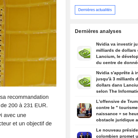
Dernières actualités
Dernières analyses
Nvidia va investir j
milliards de dollars
Lancium, le dévelo
du centre de donné
Stargate, selon The
Nvidia s'apprête à i
Information
jusqu'à 3 milliards 
dollars dans Lanci
selon The Informat
t sa recommandation
L'offensive de Tru
é de 200 à 231 EUR.
contre le " tourisme
naissance » se heur
vi avec une
obstacle juridique 
ur et un objectif de
un arrêt de la Cour
Le nouveau préside
suprême
colombien promet 