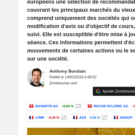
européens une sélection de recommandat
couvrant les principaux marchés du vieux 
comprend uniquement des sociétés qui ont 
modification d'avis ou d'objectif de cour
suivi. Elle est susceptible d'être mise à jo
séance. Ces informations permettent d'écl
mouvements de certaines actions ou le s
sur une société.
Anthony Bondain
Publié le 14/03/2024 à 08:52
Zonebourse.com
Ajouter Zonebourse
NOVARTIS AG
+0,64 %
ROCHE HOLDING AG
-
LVMH
-0,30 %
AXA
0,00 %
SANOFI