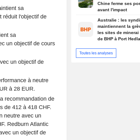
Chine ferme ses por
ntient sa
avant l'impact
éduit l'objectif de
Australie : les synd
maintiennent la grè
les sites de minerai 
ent sa
de BHP à Port Hedl
 un objectif de cours
Toutes les analyses
vec un objectif de
rformance à neutre
 EUR à 28 EUR.
 sa recommandation de
urs de 412 à 418 CHF.
 neutre avec un
HF. Redburn Atlantic
vec un objectif de