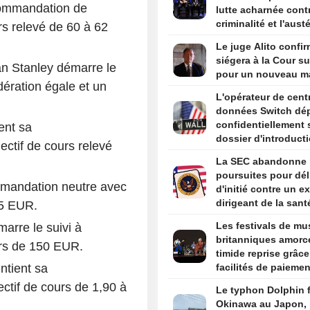
commandation de
lutte acharnée contr
criminalité et l'austé
rs relevé de 60 à 62
budgétaire lors de 
Le juge Alito confir
discours d'investitu
siégera à la Cour s
n Stanley démarre le
pour un nouveau m
ération égale et un
L'opérateur de cent
données Switch dé
confidentiellement
ent sa
dossier d'introduct
ctif de cours relevé
bourse aux États-Un
La SEC abandonne 
selon Bloomberg N
poursuites pour dél
mmandation neutre avec
d'initié contre un ex
dirigeant de la sant
15 EUR.
par Trump
Les festivals de mu
arre le suivi à
britanniques amorc
urs de 150 EUR.
timide reprise grâc
tient sa
facilités de paiemen
aux services premi
ctif de cours de 1,90 à
Le typhon Dolphin 
Okinawa au Japon, 