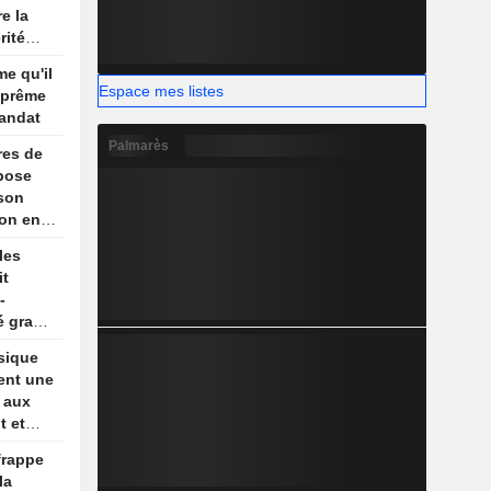
e la
rité
son
me qu'il
re
Espace mes listes
uprême
andat
Palmarès
res de
pose
 son
ion en
is,
les
ews
it
-
é gracié
sique
ent une
e aux
t et
um
frappe
la