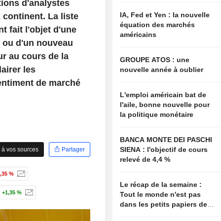
ions d'analystes
IA, Fed et Yen : la nouvelle
continent. La liste
équation des marchés
fait l'objet d'une
américains
s, ou d'un nouveau
ur au cours de la
GROUPE ATOS : une
airer les
nouvelle année à oublier
entiment de marché
L'emploi américain bat de
l'aile, bonne nouvelle pour
la politique monétaire
BANCA MONTE DEI PASCHI
SIENA : l'objectif de cours
 à vos sources
Partager
relevé de 4,4 %
1,35 %
Le récap de la semaine :
+1,35 %
Tout le monde n'est pas
dans les petits papiers de
Bessent