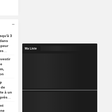
usqu'à 3
 dans
ppeur
Ma Liste
es
nvestir
de
um,
ion
mp
 de
te à un
après
nt
une