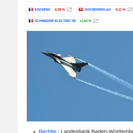
EXOSENS
-0,39 %
DOCMORRIS AG
-0,11 %
SCHNEIDER ELECTRIC SE
+1,03 %
Bechtle
: Landesbank Baden-Württembe