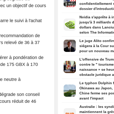
confidentiellement
c un objectif de cours
dossier d'introduct
bourse aux États-Un
Nvidia s'apprête à i
selon Bloomberg N
rre le suivi à l'achat
jusqu'à 3 milliards 
dollars dans Lanci
selon The Informat
a recommandation de
Le juge Alito confir
rs relevé de 36 à 37
siégera à la Cour s
pour un nouveau m
érer à pondération de
L'offensive de Tru
t de 175 GBX à 170
contre le " tourisme
naissance » se heur
obstacle juridique 
e neutre à
un arrêt de la Cour
Le typhon Dolphin 
suprême
Okinawa au Japon, 
Chine ferme ses por
égrade son conseil
avant l'impact
cours réduit de 46
Australie : les synd
maintiennent la grè