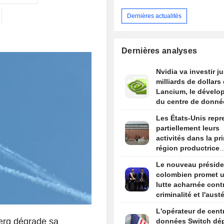
Dernières actualités
Dernières analyses
Nvidia va investir j
milliards de dollars
Lancium, le dévelo
du centre de donné
Stargate, selon The
Les États-Unis repr
Information
partiellement leurs
activités dans la pr
région productrice
d'avocats au Mexiq
Le nouveau préside
colombien promet 
lutte acharnée contr
criminalité et l'austé
budgétaire lors de 
L'opérateur de cent
discours d'investitu
rg dégrade sa
données Switch dé