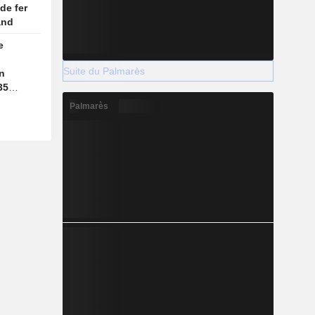
de fer
and
e
Suite du Palmarès
on
35
Palmarès