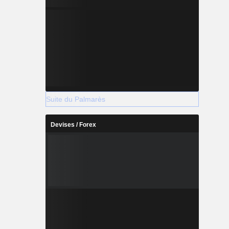
Suite du Palmarès
Devises / Forex