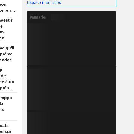
Espace mes listes
 son
ion en
is,
Palmarès
nvestir
ews
de
um,
ion
me qu'il
uprême
andat
mp
 de
te à un
après
frappe
la
ts
icats
ve sur