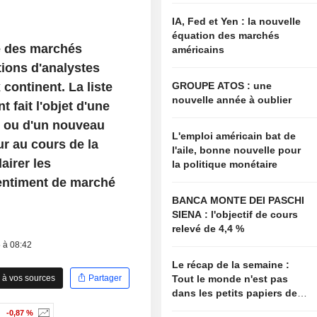
IA, Fed et Yen : la nouvelle
équation des marchés
e des marchés
américains
ions d'analystes
continent. La liste
GROUPE ATOS : une
nouvelle année à oublier
fait l'objet d'une
s, ou d'un nouveau
L'emploi américain bat de
ur au cours de la
l'aile, bonne nouvelle pour
airer les
la politique monétaire
entiment de marché
BANCA MONTE DEI PASCHI
SIENA : l'objectif de cours
relevé de 4,4 %
5 à 08:42
Le récap de la semaine :
 à vos sources
Partager
Tout le monde n'est pas
dans les petits papiers de
Bessent
-0,87 %