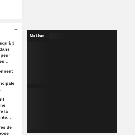
Ma Liste
usqu'à 3
 dans
ppeur
es
ennent
incipale
ue
nt
une
e la
rité
son
res de
re
pose