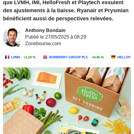
que LVMH, IMI, HelloFresh et Playtech essuient
des ajustements à la baisse. Ryanair et Prysmian
bénéficient aussi de perspectives relevées.
Anthony Bondain
Publié le 27/05/2025 à 08:29
Zonebourse.com
LVMH
+1,10 %
BURBERRY GROUP PLC
+0,45 %
HELLOFR