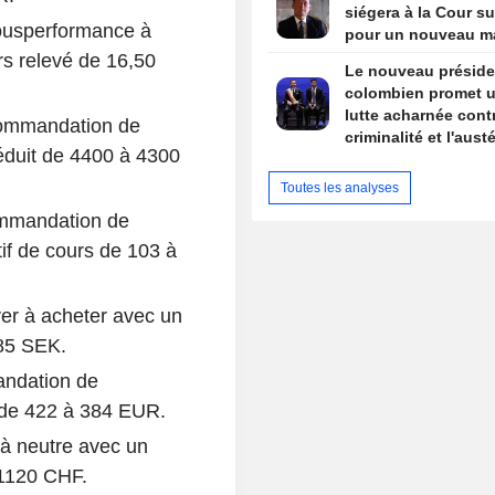
siégera à la Cour s
ousperformance à
pour un nouveau m
rs relevé de 16,50
Le nouveau préside
colombien promet 
lutte acharnée contr
commandation de
criminalité et l'austé
éduit de 4400 à 4300
budgétaire lors de 
discours d'investitu
Toutes les analyses
ommandation de
tif de cours de 103 à
r à acheter avec un
285 SEK.
andation de
s de 422 à 384 EUR.
 à neutre avec un
 1120 CHF.