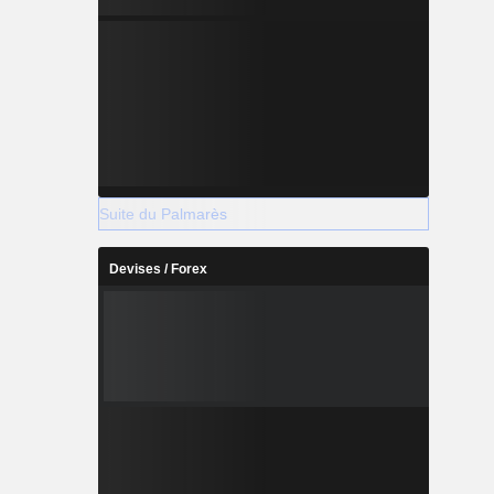
Suite du Palmarès
Devises / Forex