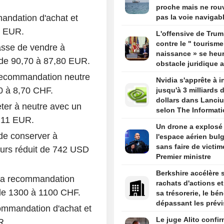
Oman
proche mais ne rouv
andation d'achat et
pas la voie navigab
0 EUR.
L'offensive de Tru
contre le " tourisme
sse de vendre à
naissance » se heur
t de 90,70 à 87,80 EUR.
obstacle juridique 
un arrêt de la Cour
recommandation neutre
Nvidia s'apprête à i
suprême
20 à 8,70 CHF.
jusqu'à 3 milliards 
dollars dans Lanci
eter à neutre avec un
selon The Informat
à 11 EUR.
Un drone a explosé
de conserver à
l'espace aérien bulg
sans faire de victim
ours réduit de 742 USD
Premier ministre
Berkshire accélère 
sa recommandation
rachats d'actions et
 de 1300 à 1100 CHF.
sa trésorerie, le bén
dépassant les prévi
commandation d'achat et
Le juge Alito confir
R.