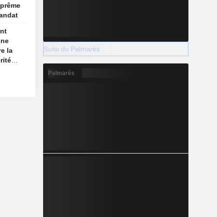
uprême
andat
nt
une
Suite du Palmarès
e la
rité
son
Palmarès
re