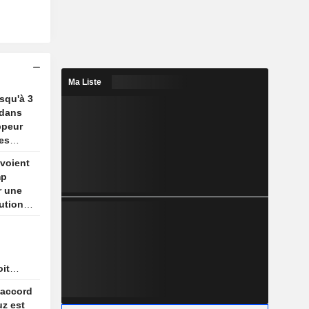
Ma Liste
usqu'à 3
 dans
ppeur
es
voient
mp
r une
ution
oit
 pas
 accord
ec
uz est