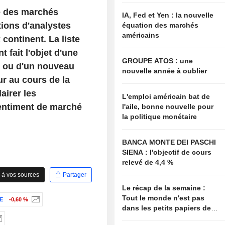
e des marchés
IA, Fed et Yen : la nouvelle
ions d'analystes
équation des marchés
américains
continent. La liste
fait l'objet d'une
GROUPE ATOS : une
s, ou d'un nouveau
nouvelle année à oublier
ur au cours de la
airer les
L'emploi américain bat de
entiment de marché
l'aile, bonne nouvelle pour
la politique monétaire
BANCA MONTE DEI PASCHI
SIENA : l'objectif de cours
relevé de 4,4 %
 à vos sources
Partager
Le récap de la semaine :
Tout le monde n'est pas
E
-0,60 %
dans les petits papiers de
Bessent