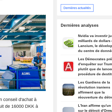
Dernières actualités
Dernières analyses
Nvidia va investir j
milliards de dollars
Lancium, le dévelo
du centre de donné
Stargate, selon The
Les Démocrates pré
Information
d'enquêter sur Tru
plutôt que de lance
procédure de destit
s'ils remportent la
Les Gardiens de la
Chambre, selon des
révolution iraniens
sources
affirment que la
réouverture du détr
n conseil d'achat à
d'Ormuz ne dépend
L'Iran affirme qu'un
duit de 16000 DKK à
des discussions av
sur le détroit d'Orm