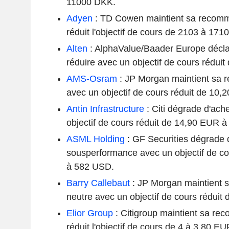
11000 DKK.
Adyen
: TD Cowen maintient sa recomm
réduit l'objectif de cours de 2103 à 171
Alten
: AlphaValue/Baader Europe décla
réduire avec un objectif de cours rédui
AMS-Osram
: JP Morgan maintient sa 
avec un objectif de cours réduit de 10,
Antin Infrastructure
: Citi dégrade d'ach
objectif de cours réduit de 14,90 EUR 
ASML Holding
: GF Securities dégrade 
sousperformance avec un objectif de c
à 582 USD.
Barry Callebaut
: JP Morgan maintient 
neutre avec un objectif de cours réduit
Elior Group
: Citigroup maintient sa re
réduit l'objectif de cours de 4 à 3,80 EU