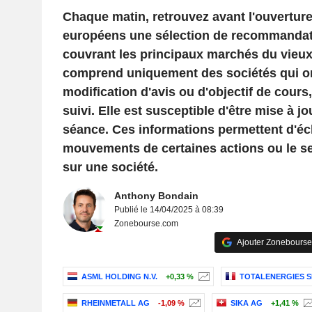
Chaque matin, retrouvez avant l'ouvertur
européens une sélection de recommandat
couvrant les principaux marchés du vieux 
comprend uniquement des sociétés qui ont 
modification d'avis ou d'objectif de cour
suivi. Elle est susceptible d'être mise à jo
séance. Ces informations permettent d'écl
mouvements de certaines actions ou le s
sur une société.
Anthony Bondain
Publié le 14/04/2025 à 08:39
Zonebourse.com
Ajouter Zonebourse
ASML HOLDING N.V.
+0,33 %
TOTALENERGIES S
RHEINMETALL AG
-1,09 %
SIKA AG
+1,41 %