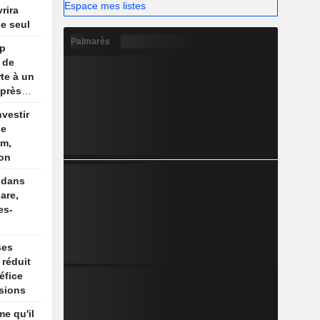
Espace mes listes
rira
le seul
Palmarès
mp
 de
te à un
après
nvestir
de
um,
ion
 dans
are,
es-
ses
 réduit
éfice
sions
me qu'il