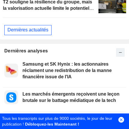
T2 souligne la résilience du groupe, mais
la valorisation actuelle limite le potentiel
de hausse
Dernières actualités
Dernières analyses
Samsung et SK Hynix : les actionnaires
réclament une redistribution de la manne
financière issue de l'IA
Les marchés émergents reçoivent une leçon
brutale sur le battage médiatique de la tech
Trump réitère son optimisme concernant les
Tous les transcripts sur plus de 9000 sociétés, le jour de leur
publication !
Débloquez-les Maintenant !
négociations avec l'Iran