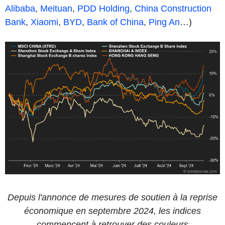
Alibaba
,
Meituan
,
PDD Holding
,
China Construction
Bank
,
Xiaomi
,
BYD
,
Bank of China
,
Ping An
…)
Depuis l'annonce de mesures de soutien à la reprise
économique en septembre 2024, les indices
commencent à retrouver des couleurs