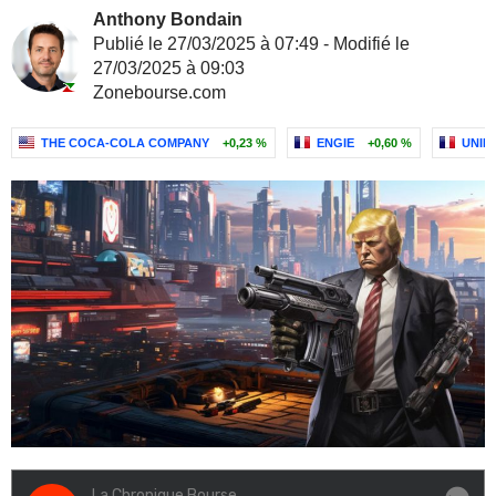
Anthony Bondain
Publié le 27/03/2025 à 07:49 - Modifié le
27/03/2025 à 09:03
Zonebourse.com
THE COCA-COLA COMPANY
+0,23 %
ENGIE
+0,60 %
UNIB