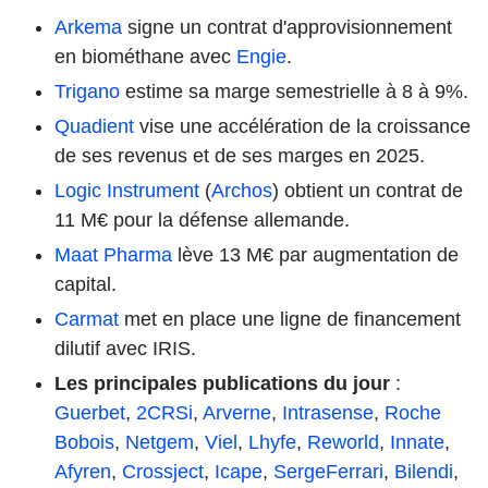
Arkema
signe un contrat d'approvisionnement
en biométhane avec
Engie
.
Trigano
estime sa marge semestrielle à 8 à 9%.
Quadient
vise une accélération de la croissance
de ses revenus et de ses marges en 2025.
Logic Instrument
(
Archos
) obtient un contrat de
11 M€ pour la défense allemande.
Maat Pharma
lève 13 M€ par augmentation de
capital.
Carmat
met en place une ligne de financement
dilutif avec IRIS.
Les principales publications du jour
:
Guerbet
,
2CRSi
,
Arverne
,
Intrasense
,
Roche
Bobois
,
Netgem
,
Viel
,
Lhyfe
,
Reworld
,
Innate
,
Afyren
,
Crossject
,
Icape
,
SergeFerrari
,
Bilendi
,