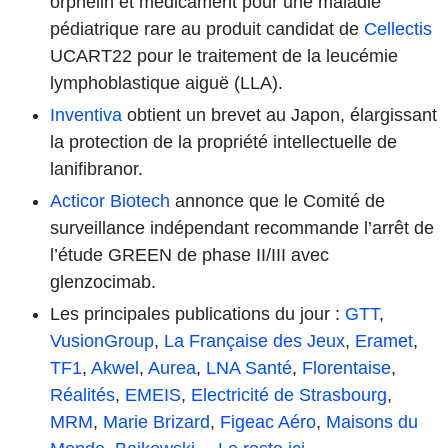
orphelin et médicament pour une maladie
pédiatrique rare au produit candidat de
Cellectis
UCART22 pour le traitement de la leucémie
lymphoblastique aiguë (LLA).
Inventiva
obtient un brevet au Japon, élargissant
la protection de la propriété intellectuelle de
lanifibranor.
Acticor Biotech
annonce que le Comité de
surveillance indépendant recommande l’arrêt de
l’étude GREEN de phase II/III avec
glenzocimab.
Les principales publications du jour :
GTT
,
VusionGroup
,
La Française des Jeux
,
Eramet
,
TF1
,
Akwel
,
Aurea
,
LNA Santé
,
Florentaise
,
Réalités
,
EMEIS
,
Electricité de Strasbourg
,
MRM
,
Marie Brizard
,
Figeac Aéro
,
Maisons du