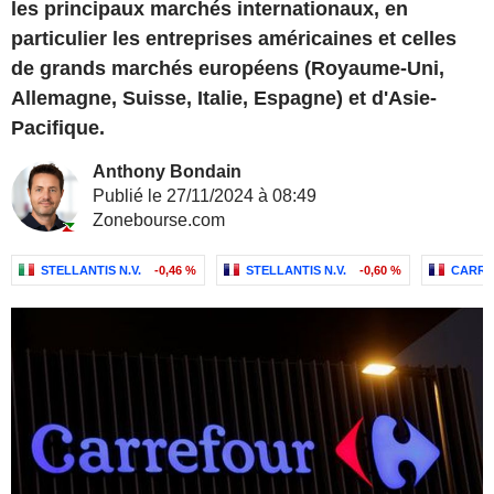
les principaux marchés internationaux, en
particulier les entreprises américaines et celles
de grands marchés européens (Royaume-Uni,
Allemagne, Suisse, Italie, Espagne) et d'Asie-
Pacifique.
Anthony Bondain
Publié le 27/11/2024 à 08:49
Zonebourse.com
STELLANTIS N.V.
-0,46 %
STELLANTIS N.V.
-0,60 %
CARR