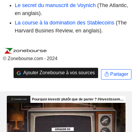
Le secret du manuscrit de Voynich
(The Atlantic,
en anglais).
La course à la domination des Stablecoins
(The
Harvard Busines Review, en anglais).
© Zonebourse.com - 2024
Ajouter Zonebourse à vos sources
Partager