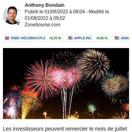
Anthony Bondain
Publié le 01/08/2022 à 08:04 - Modifié le
01/08/2022 à 09:02
Zonebourse.com
HSBC HOLDINGS PLC
+0,70 %
APPLE INC.
+0,45 %
AMAZO
Les investisseurs peuvent remercier le mois de juillet