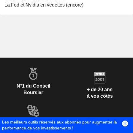
La Fed et Nvidia en vedettes (encore)
N°1 du Conseil
+ de 20 ans
Boursier
à vos côtés
Les meilleurs outils réservés aux abonnés pour augmenter la
+ 1 300 000
performance de vos investissements !
membres