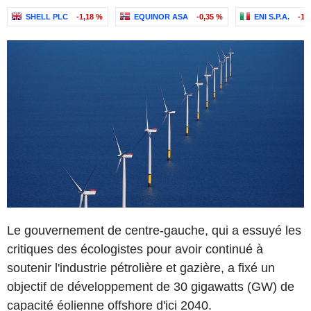
SHELL PLC
-1,18 %
EQUINOR ASA
-0,35 %
ENI S.P.A.
-1,
Le gouvernement de centre-gauche, qui a essuyé les
critiques des écologistes pour avoir continué à
soutenir l'industrie pétrolière et gazière, a fixé un
objectif de développement de 30 gigawatts (GW) de
capacité éolienne offshore d'ici 2040.