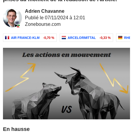
Adrien Chavanne
Publié le 07/11/2024 à 12:01
Zonebourse.com
AIR FRANCE-KLM
-0,70 %
ARCELORMITTAL
-0,33 %
RHEI
En hausse