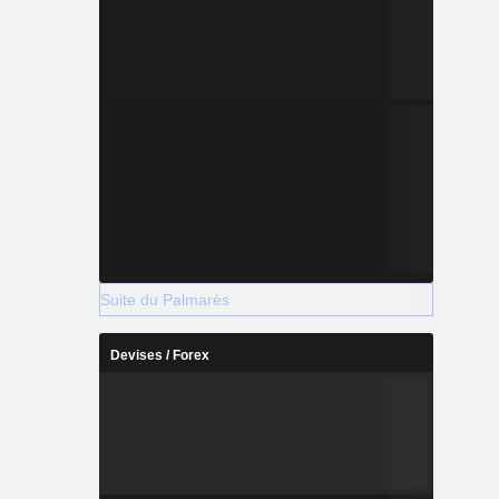
Suite du Palmarès
Devises / Forex