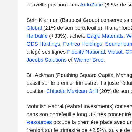
nouvelle position dans
AutoZone
(8,5% de son
Seth Klarman (Baupost Group) conserve sa 
Global
(21% de son portefeuille). Il a renfor
Herbalife
(+33%), acheté
Eagle Materials
,
We
GDS Holdings
,
Fortrea Holdings
,
Soundhoun
allégé ses lignes
Fidelity National
,
Viasat
,
C
Jacobs Solutions
et
Warner Bros
.
Bill Ackman (Pershing Square Capital Manag
passif sur le premier trimestre. Il a juste ré
position
Chipotle Mexican Grill
(20% de son p
Mohnish Pabrai (Pabrai Investments) conserv
dans son portefeuille long US très concentré
Resources
occupe la première place avec u
(renfort sur le trimestre de +2,5%), suivie de