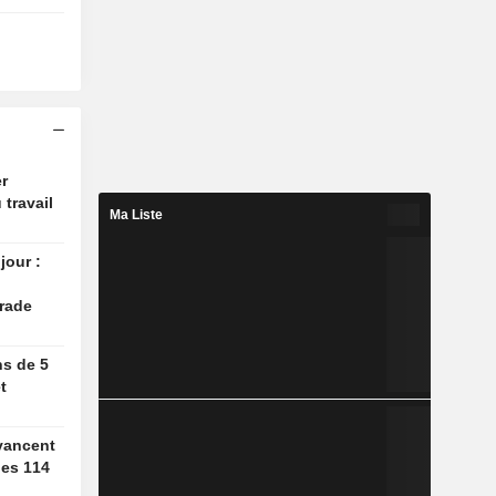
r
 travail
Ma Liste
jour :
rade
ns de 5
t
vancent
des 114