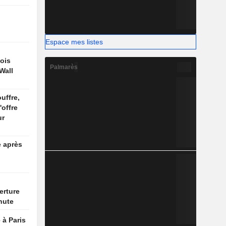
Espace mes listes
ois
Palmarès
Wall
uffre,
'offre
ur
e après
erture
hute
 à Paris