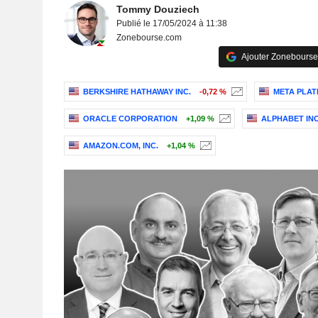
Tommy Douziech
Publié le 17/05/2024 à 11:38
Zonebourse.com
Ajouter Zonebourse
BERKSHIRE HATHAWAY INC.
-0,72 %
META PLAT
ORACLE CORPORATION
+1,09 %
ALPHABET INC
AMAZON.COM, INC.
+1,04 %