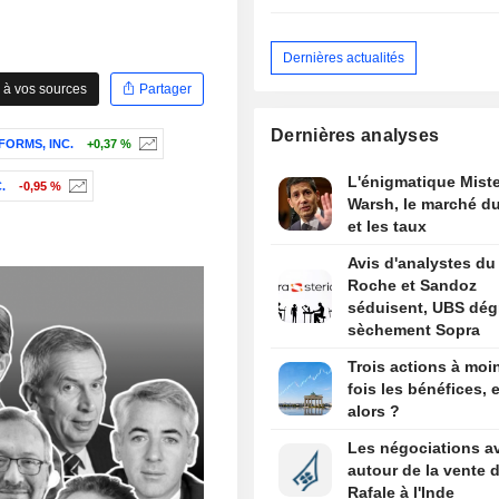
Dernières actualités
 à vos sources
Partager
Dernières analyses
FORMS, INC.
+0,37 %
L'énigmatique Miste
.
-0,95 %
Warsh, le marché du
et les taux
Avis d'analystes du 
Roche et Sandoz
séduisent, UBS dég
sèchement Sopra
Trois actions à moi
fois les bénéfices, e
alors ?
Les négociations a
autour de la vente 
Rafale à l'Inde