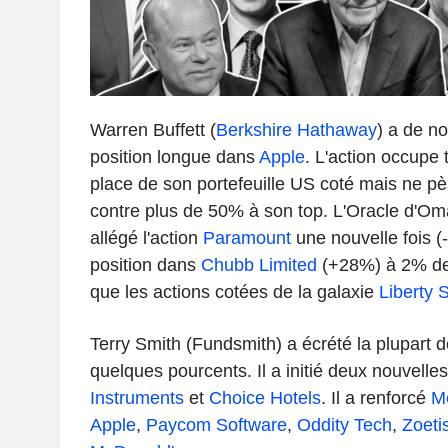
Warren Buffett (
Berkshire Hathaway
) a de n
position longue dans
Apple
. L'action occupe 
place de son portefeuille US coté mais ne p
contre plus de 50% à son top. L'Oracle d'O
allégé l'action
Paramount
une nouvelle fois (-
position dans
Chubb Limited
(+28%) à 2% de s
que les actions cotées de la galaxie
Liberty S
Terry Smith (Fundsmith) a écrété la plupart d
quelques pourcents. Il a initié deux nouvell
Instruments
et
Choice Hotels
. Il a renforcé
Me
Apple
,
Paycom Software
,
Oddity Tech
,
Zoeti