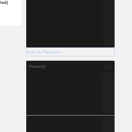
isé)
Suite du Palmarès
Palmarès