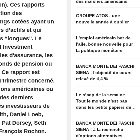
des marchés américains
n). Ces rapports
stion des
GROUPE ATOS : une
ings cotées ayant un
nouvelle année à oublier
s d’actifs et qui
es “longues”. Le
L'emploi américain bat de
l'aile, bonne nouvelle pour
d Investment
la politique monétaire
ies d'assurance, les
 fonds de pension ou
BANCA MONTE DEI PASCHI
Ce rapport est
SIENA : l'objectif de cours
relevé de 4,4 %
u trimestre concerné.
ions américaines ou
Le récap de la semaine :
 des derniers
Tout le monde n'est pas
s investisseurs de
dans les petits papiers de
Bessent
ith, Daniel Loeb,
 Pat Dorsey, Seth
BANCA MONTE DEI PASCHI
SIENA : à la recherche
 François Rochon.
d'options alternatives