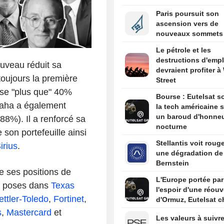
Paris poursuit son
ascension vers de
nouveaux sommets
Le pétrole et les
destructions d'empl
ouveau réduit sa
devraient profiter à 
toujours la première
Street
èse "plus que" 40%
Bourse : Eutelsat so
maha a également
la tech américaine s
un baroud d'honne
88%). Il a renforcé sa
nocturne
on portefeuille ainsi
Stellantis voit roug
irius
.
une dégradation de
Bernstein
e ses positions de
L'Europe portée par
es poses dans
Texas
l'espoir d'une réouv
ttler-Toledo
,
Fortinet
,
d'Ormuz, Eutelsat c
s
,
Mastercard
et
Les valeurs à suivre