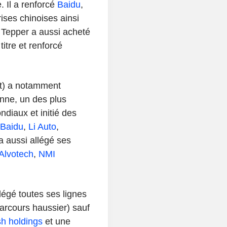
. Il a renforcé
Baidu
,
rises chinoises ainsi
Tepper a aussi acheté
itre et renforcé
t)
a notamment
enne, un des plus
diaux et initié des
Baidu
,
Li Auto
,
l a aussi allégé ses
Alvotech
,
NMI
égé toutes ses lignes
rcours haussier) sauf
h holdings
et une