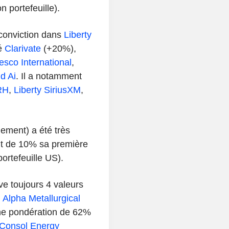
 portefeuille).
conviction dans
Liberty
cé
Clarivate
(+20%),
sco International
,
d Ai
. Il a notamment
RH
,
Liberty SiriusXM
,
ement) a été très
duit de 10% sa première
ortefeuille US).
e toujours 4 valeurs
.
Alpha Metallurgical
ne pondération de 62%
Consol Energy