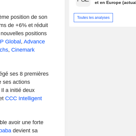
et en Europe (actual
ième position de son
Toutes les analyses
ms de +6% et réduit
de nouvelles positions
P Global
,
Advance
chs
,
Cinemark
égé ses 8 premières
e ses actions
. Il a initié deux
et
CCC Intelligent
e avoir une forte
ibaba
devient sa