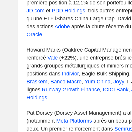
première position à 12,1% de son portefeuille
JD.com
et
PDD Holdings
, trois autres entrep
qu'une ETF iShares China Large Cap. David 
des actions
Adobe
après la chute récente du t
Oracle
.
Howard Marks (Oaktree Capital Managemen
renforcé
Vale
(+22%), une entreprise brésili
grands groupes métallurgiques et miniers mon
positions dans
Indivior
,
Eagle Bulk Shipping,
Braskem
,
Banco Macro
,
Yum China
,
Joyy
. I
lignes
Runway Growth Finance
,
ICICI Bank
,
Holdings
.
Pat Dorsey (Dorsey Asset Management) a all
(notamment
Meta Platforms
après un beau pa
deux. Un premier renforcement dans
Semrus