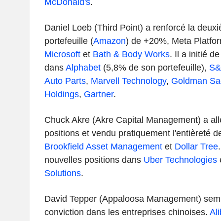
McDonald's
.
Daniel Loeb (Third Point) a renforcé la deux
portefeuille (
Amazon
) de +20%, Meta Platfor
Microsoft
et
Bath & Body Works
. Il a initié 
dans
Alphabet
(5,8% de son portefeuille),
S&
Auto Parts
,
Marvell Technology
,
Goldman Sa
Holdings
,
Gartner
.
Chuck Akre (Akre Capital Management) a all
positions et vendu pratiquement l'entièreté d
Brookfield Asset Management
et
Dollar Tree
nouvelles positions dans
Uber Technologies
Solutions
.
David Tepper (Appaloosa Management) sembl
conviction dans les entreprises chinoises.
Al