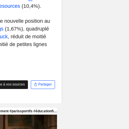
esources
(10,4%).
e nouvelle position au
gs
(1,67%), quadruplé
uck
, réduit de moitié
nitié de petites lignes
e à vos sources
Partager