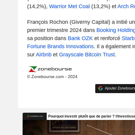
(14,2%),
Warrior Met Coal
(13,2%) et
Arch R
François Rochon (Giverny Capital) a initié un
premier trimestre 2024 dans
Booking Holdin
sa position dans
Bank OZK
et renforcé
Starb
Fortune Brands Innovations
. Il a également i
sur
Airbnb
et
Grayscale Bitcoin Trust
.
© Zonebourse.com - 2024
Ajouter Zonebours