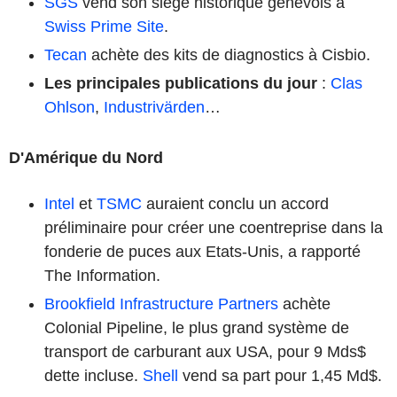
SGS
vend son siège historique genevois à
Swiss Prime Site
.
Tecan
achète des kits de diagnostics à Cisbio.
Les principales publications du jour
:
Clas
Ohlson
,
Industrivärden
…
D'Amérique du Nord
Intel
et
TSMC
auraient conclu un accord
préliminaire pour créer une coentreprise dans la
fonderie de puces aux Etats-Unis, a rapporté
The Information.
Brookfield Infrastructure Partners
achète
Colonial Pipeline, le plus grand système de
transport de carburant aux USA, pour 9 Mds$
dette incluse.
Shell
vend sa part pour 1,45 Md$.