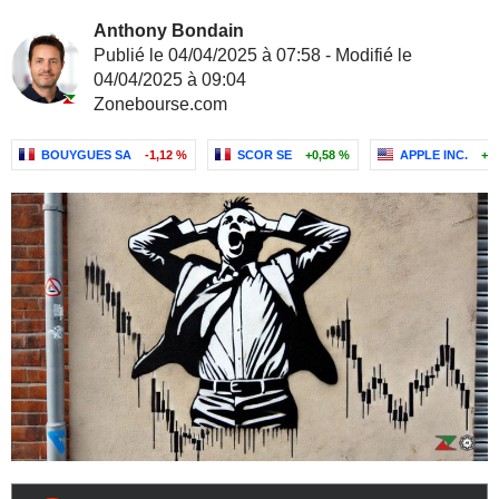
Anthony Bondain
Publié le 04/04/2025 à 07:58 - Modifié le
04/04/2025 à 09:04
Zonebourse.com
BOUYGUES SA
-1,12 %
SCOR SE
+0,58 %
APPLE INC.
+0