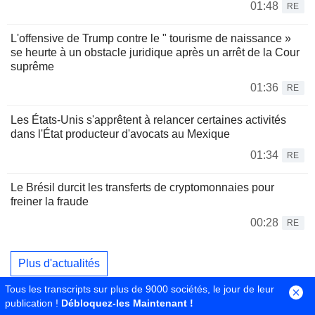
01:48
RE
L'offensive de Trump contre le " tourisme de naissance »
se heurte à un obstacle juridique après un arrêt de la Cour
suprême
01:36
RE
Les États-Unis s'apprêtent à relancer certaines activités
dans l'État producteur d'avocats au Mexique
01:34
RE
Le Brésil durcit les transferts de cryptomonnaies pour
freiner la fraude
00:28
RE
Plus d'actualités
Tous les transcripts sur plus de 9000 sociétés, le jour de leur
publication !
Débloquez-les Maintenant !
Actualités à la une