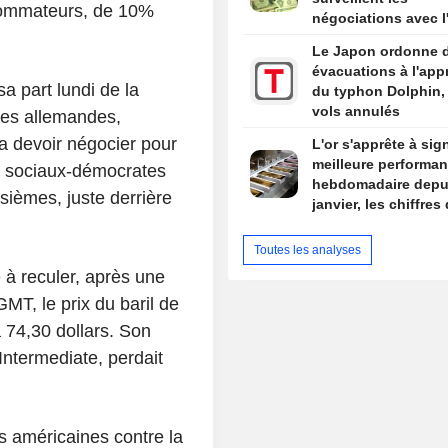
nsommateurs, de 10%
négociations avec l'
avant les chiffres d
Le Japon ordonne 
l'emploi américain
évacuations à l'app
a part lundi de la
du typhon Dolphin,
vols annulés
les allemandes,
va devoir négocier pour
L'or s'apprête à sig
meilleure performa
s sociaux-démocrates
hebdomadaire depu
isièmes, juste derrière
janvier, les chiffres
l'emploi américain e
de mire
Toutes les analyses
é à reculer, après une
T, le prix du baril de
 74,30 dollars. Son
Intermediate, perdait
s américaines contre la