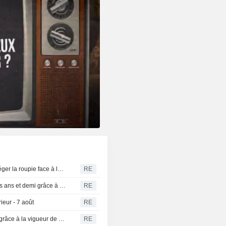
La banque centrale indienne serait intervenue pour protéger la roupie face à la flambée du pétrole, selon des traders
RE
Le yuan chinois se raffermit proche d'un plus haut de trois ans et demi grâce à la vigueur des exportations
RE
ieur - 7 août
RE
Chine : les exportations de juillet dépassent les attentes grâce à la vigueur de la demande technologique
RE