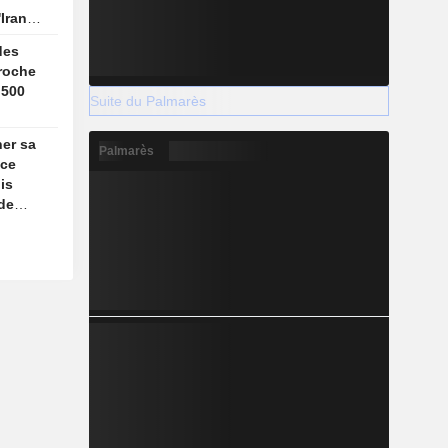
Iran
e
des
roche
 500
Suite du Palmarès
ner sa
Palmarès
nce
is
 de
n ligne