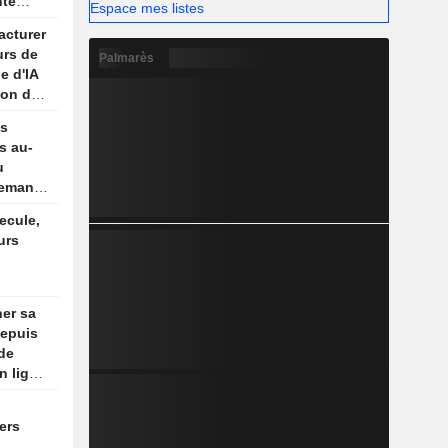
nté
Espace mes listes
cents
acturer
urs de
Palmarès
e d'IA
lon des
es
s au-
u
demande
ecule,
urs
ner sa
depuis
 de
n ligne
ers