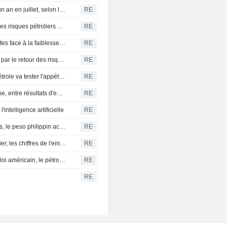
Chine : les importations de soja ont reculé de 1,6 % sur un an en juillet, selon les douanes
RE
La reprise de la roupie indienne menacée par le retour des risques pétroliers avant les chiffres de l'emploi américain
RE
HUILES VÉGÉTALES-L'huile de palme accentue ses pertes face à la faiblesse des huiles concurrentes, mais reste en voie de réaliser un gain hebdomadaire
RE
INDE RUPÉE-La reprise de la roupie indienne menacée par le retour des risques pétroliers avant les chiffres de l'emploi américain
RE
OBLIGATIONS INDE-Une nouvelle hausse des prix du pétrole va tester l'appétit des acheteurs de dette indienne
RE
Les actions indiennes s'orientent vers une ouverture atone, entre résultats d'entreprises et tensions au Moyen-Orient
RE
intelligence artificielle
RE
Le won sud-coréen en tête des devises asiatiques atones, le peso philippin accuse le plus fort repli
RE
L'or s'apprête à signer sa meilleure semaine depuis janvier, les chiffres de l'emploi américain en ligne de mire
RE
Les bourses asiatiques marquent une pause avant l'emploi américain, le pétrole progresse face aux risques au Moyen-Orient
RE
RE