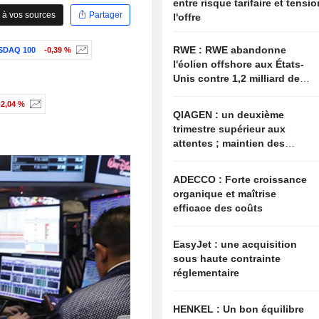
entre risque tarifaire et tensi
 à vos sources
Partager
l'offre
RWE : RWE abandonne
SDAQ 100
-0,39 %
l'éolien offshore aux États-
Unis contre 1,2 milliard de
dollars de l'administration
-2,04 %
américaine
QIAGEN : un deuxième
trimestre supérieur aux
attentes ; maintien des
objectifs annuels à l'image
du secteur
ADECCO : Forte croissance
organique et maîtrise
efficace des coûts
EasyJet : une acquisition
sous haute contrainte
réglementaire
HENKEL : Un bon équilibre