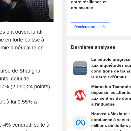
entre résilience et
croissance
Dernières actualités
s ont ouvert lundi
ne en forte baisse à
omie américaine en
Dernières analyses
Le pétrole progress
aux inquiétudes sur
ourse de Shanghai
conditions de trans
le détroit d'Ormuz
nts, celui de
07% (2.090,24 points).
Microchip Technol
dépasse les attente
aux centres de don
nt à lui 0,55% à
à l'industrie
Nouveau-Mexique :
condamné à verser 
ue 4% vendredi suite à
millions de dollars