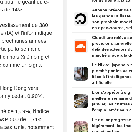
fonds dédié à la sa
du pour le géant du e-
mentale des adoles
lus de 14%.
Alibaba prévoit de f
les grands utilisate
son prochain modèl
nvestissement de 380
en open-source, se
le (IA) et l'informatique
sources
Cloudflare relève s
s prochaines années.
prévisions annuelle
ticipé la semaine
delà des attentes d
marché grâce à la 
 chinois Xi Jinping et
liée à l'IA
ée comme un signal
Le Nikkei japonais r
plombé par les vale
liées à l'intelligence
artificielle
à Hong Kong vers
L'or s'apprête à sig
om y cédait 0,90%.
meilleure semaine 
janvier, les chiffres
l'emploi américain e
é de 1,69%, l'indice
de mire
 S&P 500 de 1,71%,
Le dollar progresse
légèrement, les trad
 Etats-Unis, notamment
surveillent les