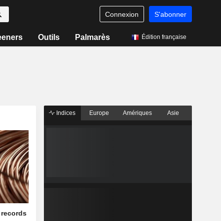
Connexion
S'abonner
eeners
Outils
Palmarès
Édition française
Indices
Europe
Amériques
Asie
 records