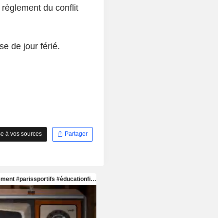
 règlement du conflit
e de jour férié.
e à vos sources
Partager