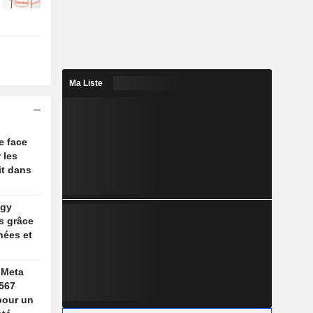
Ma Liste
e face
 les
it dans
ogy
s grâce
nées et
 Meta
567
 pour un