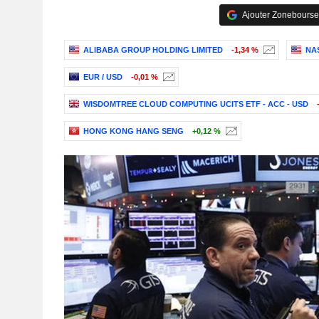
Ajouter Zonebourse
ALIBABA GROUP HOLDING LIMITED
-1,34 %
NA
EUR / USD
-0,01 %
WISDOMTREE CLOUD COMPUTING UCITS ETF - ACC - USD
HONG KONG HANG SENG
+0,12 %