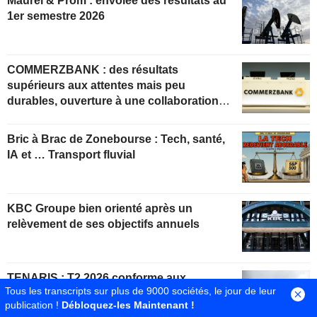
Maurel & Prom : envolée des résultats au
1er semestre 2026
COMMERZBANK : des résultats
supérieurs aux attentes mais peu
durables, ouverture à une collaboration
constructive
Bric à Brac de Zonebourse : Tech, santé,
IA et … Transport fluvial
KBC Groupe bien orienté après un
relèvement de ses objectifs annuels
TENARIS : T2 2026 conforme aux
Tous les transcripts sur plus de 9000 sociétés, le jour de leur
attentes, mais manque de dynamique
publication !
Débloquez-les Maintenant !