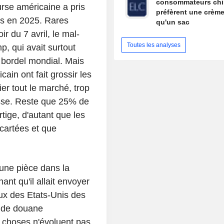
consommateurs chi
rse américaine a pris
préfèrent une crème
ns en 2025. Rares
qu'un sac
r du 7 avril, le mal-
Toutes les analyses
, qui avait surtout
s bordel mondial. Mais
ain ont fait grossir les
er tout le marché, trop
ausse. Reste que 25% de
ige, d'autant que les
cartées et que
une pièce dans la
nt qu'il allait envoyer
ux des Etats-Unis des
it de douane
es choses n'évoluent pas