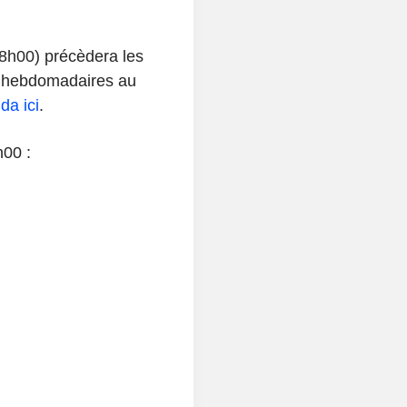
 (8h00) précèdera les
ns hebdomadaires au
da ici
.
h00 :