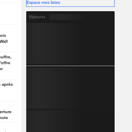
Espace mes listes
Palmarès
ois
Wall
uffre,
'offre
ur
e après
erture
hute