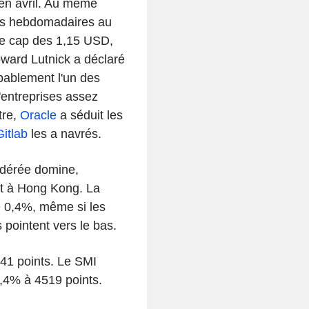
en avril. Au même
tions hebdomadaires au
 le cap des 1,15 USD,
ward Lutnick a déclaré
bablement l'un des
'entreprises assez
tre,
Oracle
a séduit les
Gitlab
les a navrés.
odérée domine,
et à Hong Kong. La
e 0,4%, même si les
pointent vers le bas.
1 points. Le SMI
,4% à 4519 points.