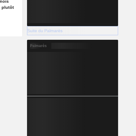
nois
 plutôt
Suite du Palmarès
Palmarès