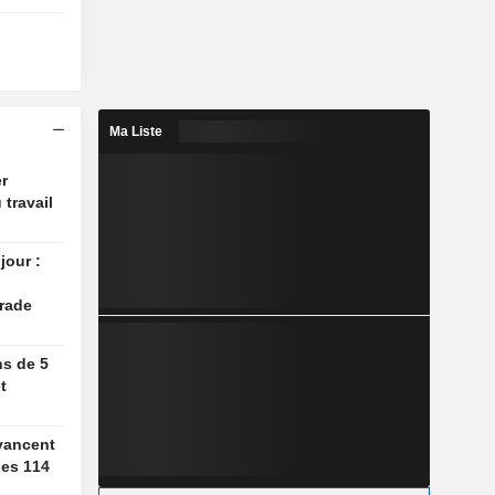
Ma Liste
r
 travail
jour :
rade
ns de 5
t
vancent
des 114