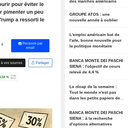
des marchés américains
urir pour éviter le
r pimenter un peu
GROUPE ATOS : une
 Trump a ressorti le
nouvelle année à oublier
L'emploi américain bat de
l'aile, bonne nouvelle pour
Recevoir par
 à
la politique monétaire
email
BANCA MONTE DEI PASCHI
 à vos sources
Partager
SIENA : l'objectif de cours
relevé de 4,4 %
0,54 %
Le récap de la semaine :
Tout le monde n'est pas
dans les petits papiers de
Bessent
BANCA MONTE DEI PASCHI
SIENA : à la recherche
d'options alternatives