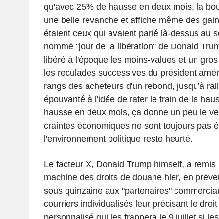
qu'avec 25% de hausse en deux mois, la bou
une belle revanche et affiche même des gai
étaient ceux qui avaient parié là-dessus au soi
nommé "jour de la libération" de Donald Trump
libéré à l'époque les moins-values et un gro
les reculades successives du président améric
rangs des acheteurs d'un rebond, jusqu'à ralli
épouvanté à l'idée de rater le train de la h
hausse en deux mois, ça donne un peu le vert
craintes économiques ne sont toujours pas é
l'environnement politique reste heurté.
Le facteur X, Donald Trump himself, a remis 
machine des droits de douane hier, en prévena
sous quinzaine aux "partenaires" commercia
courriers individualisés leur précisant le dro
personnalisé qui les frappera le 9 juillet si l