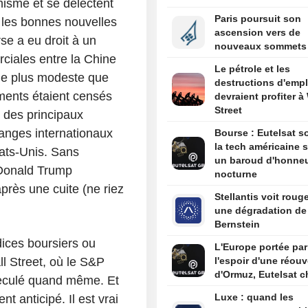
misme et se délectent
Paris poursuit son
e les bonnes nouvelles
ascension vers de
rse a eu droit à un
nouveaux sommets
rciales entre la Chine
Le pétrole et les
ine plus modeste que
destructions d'empl
ments étaient censés
devraient profiter à 
Street
x des principaux
hanges internationaux
Bourse : Eutelsat so
la tech américaine s
tats-Unis. Sans
un baroud d'honne
 Donald Trump
nocturne
rès une cuite (ne riez
Stellantis voit roug
une dégradation de
Bernstein
ndices boursiers ou
L'Europe portée par
l Street, où le S&P
l'espoir d'une réouv
d'Ormuz, Eutelsat c
reculé quand même. Et
Luxe : quand les
nt anticipé. Il est vrai