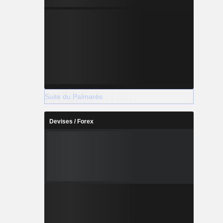
Suite du Palmarès
Devises / Forex