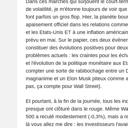
Dans ces marchés qui surjouent le court-ter
de volatilité, je m'étonne toujours de voir qu
font parfois un gros flop. Hier, la planète bou
apaisement officiel dans les relations comme
et les Etats-Unis ET à une inflation américa
prévu en mai. Sur le papier, ces deux événe
constituer des évolutions positives pour deu
problèmes actuels : les craintes pour les éc
et l'évolution de la politique monétaire aux E
compter une sorte de rabibochage entre un
magnanime et un Elon Musk piteux comme ap
pas, ça compte pour Wall Street).
Et pourtant, à la fin de la journée, tous les i
presque ont clôturé dans le rouge. Même Wal
500 a reculé modestement (-0,3%), mais a 
là vous allez me dire : les investisseurs l'avaie