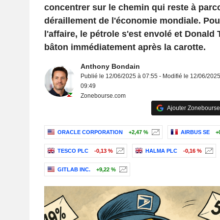
concentrer sur le chemin qui reste à parco
déraillement de l'économie mondiale. Pou
l'affaire, le pétrole s'est envolé et Donald
bâton immédiatement après la carotte.
Anthony Bondain
Publié le 12/06/2025 à 07:55 - Modifié le 12/06/2025
09:49
Zonebourse.com
Ajouter Zonebourse
ORACLE CORPORATION
+2,47 %
AIRBUS SE
+
TESCO PLC
-0,13 %
HALMA PLC
-0,16 %
GITLAB INC.
+9,22 %