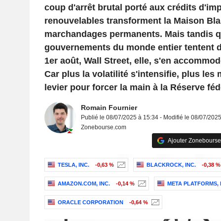
coup d'arrêt brutal porté aux crédits d'im
renouvelables transforment la Maison Bl
marchandages permanents. Mais tandis q
gouvernements du monde entier tentent d'
1er août, Wall Street, elle, s'en accommode,
Car plus la volatilité s'intensifie, plus le
levier pour forcer la main à la Réserve féd
Romain Fournier
Publié le 08/07/2025 à 15:34 - Modifié le 08/07/202
Zonebourse.com
Ajouter Zonebourse
TESLA, INC.
-0,63 %
BLACKROCK, INC.
-0,38 %
AMAZON.COM, INC.
-0,14 %
META PLATFORMS, 
ORACLE CORPORATION
-0,64 %