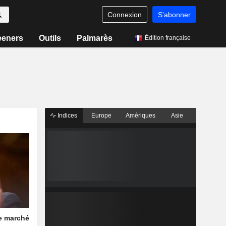
Connexion
S'abonner
eeners
Outils
Palmarès
Édition française
Indices
Europe
Amériques
Asie
le marché