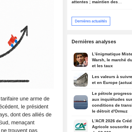
attentes ; maintien des
objectifs annuels à l'image
du secteur
Dernières actualités
Dernières analyses
L'énigmatique Miste
Warsh, le marché du
et les taux
Les valeurs à suivre
et en Europe (actual
Le pétrole progress
tarifaire une arme de
aux inquiétudes sur
conditions de trans
cédent, le président
le détroit d'Ormuz
ys, dont des alliés de
L'ACR 2026 de Créd
 Sud, menaçant
Agricole souscrite 
s ne trouvent pas