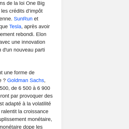
ns de la loi One Big
 les crédits d’impôt
ienne.
SunRun
et
 que
Tesla
, après avoir
dement rebondi. Elon
avec une innovation
n d'un nouveau parti
ent une forme de
le ?
Goldman Sachs
,
 500, de 6 500 à 6 900
niront par provoquer des
t adapté à la volatilité
alentit la croissance
uplissement monétaire,
monétaire dope les