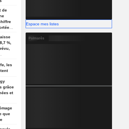
s
t de
une
hiffre
Espace mes listes
ortée
baisse
Palmarès
8,7 %,
révu,
fe, les
tent
ogy
s grâce
nées et
hômage
e que
re