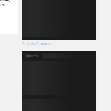
ecule,
urs
Suite du Palmarès
Palmarès