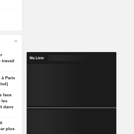
r
Ma Liste
 travail
 à Paris
isé)
e face
 les
it dans
it
par plus