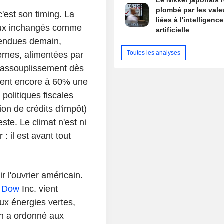
Le Nikkei japonais r
plombé par les vale
c'est son timing. La
liées à l'intelligence
taux inchangés comme
artificielle
ttendues demain,
Toutes les analyses
ternes, alimentées par
Un assouplissement dès
ipent encore à 60% une
politiques fiscales
on de crédits d'impôt)
te. Le climat n'est ni
: il est avant tout
r l'ouvrier américain.
:
Dow
Inc. vient
ux énergies vertes,
ion a ordonné aux