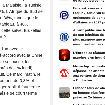
de 53 000 personne
 la Malaisie, la Tunisie
Eutelsat, concurren
%. L'Afrique du Sud se
Starlink, table sur 
ge 36%, tandis que le
croissance de son c
d'affaires en 2027 p
 tableau, à 40%.
par la dynamique
cette salve. Bruxelles
Allianz publie une 
d'OneWeb
de son bénéfice de 
nt ?
plus marquée que p
mais maintient ses
 l'un avec le
objectifs pour 2026
L'Europe se réchauf
é-accord avec la Chine
marchés s'en inquiè
ue secousse, les
Microchip Technol
près de 1% lundi)
dépasse les attente
uit. Ce mardi matin, le
aux centres de don
ement, de 0,3% et
à l'industrie
r repli. Il faut croire
France : taux de c
en hausse plus fort
mnésie de court terme
prévu au 2e trimest