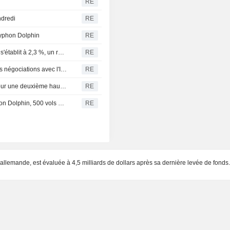
RE
ndredi
RE
typhon Dolphin
RE
Philippines : la croissance du PIB au deuxième trimestre s'établit à 2,3 %, un ralentissement plus marqué que prévu
RE
Le dollar progresse légèrement, les traders surveillent les négociations avec l'Iran avant les chiffres de l'emploi américain
RE
CAOUTCHOUC-Le marché à terme japonais en route pour une deuxième hausse hebdomadaire, porté par le rallye du pétrole
RE
Le Japon ordonne des évacuations à l'approche du typhon Dolphin, 500 vols annulés
RE
allemande, est évaluée à 4,5 milliards de dollars après sa dernière levée de fonds.