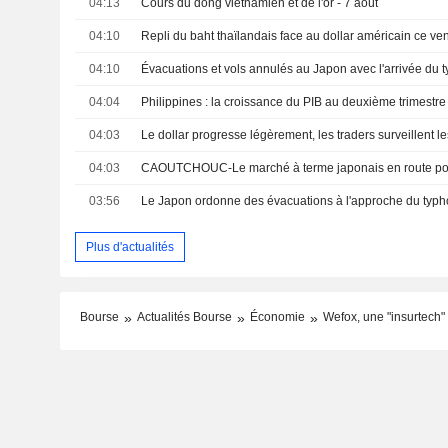
04:13
Cours du dong vietnamien et de l'or - 7 août
04:10
Repli du baht thaïlandais face au dollar américain ce ve
04:10
Évacuations et vols annulés au Japon avec l'arrivée du 
04:04
04:03
04:03
03:56
Plus d'actualités
Bourse
Actualités Bourse
Économie
Wefox, une "insurtech" 