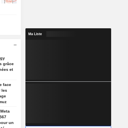
Ma Liste
ogy
s grâce
nées et
e face
 les
age
rmuz
 Meta
567
 pour un