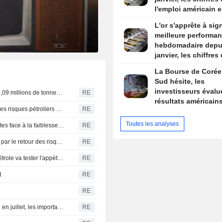
l'emploi américain e
de mire
L'or s'apprête à sig
meilleure performa
hebdomadaire depu
janvier, les chiffres
l'emploi américain e
La Bourse de Corée
de mire
Sud hésite, les
investisseurs évalu
Chine : les importations de minerai de fer s'élèvent à 108,09 millions de tonnes en juillet - douanes
RE
résultats américain
La reprise de la roupie indienne menacée par le retour des risques pétroliers avant les chiffres de l'emploi américain
RE
Toutes les analyses
HUILES VÉGÉTALES-L'huile de palme accentue ses pertes face à la faiblesse des huiles concurrentes, mais reste en voie de réaliser un gain hebdomadaire
RE
INDE RUPÉE-La reprise de la roupie indienne menacée par le retour des risques pétroliers avant les chiffres de l'emploi américain
RE
OBLIGATIONS INDE-Une nouvelle hausse des prix du pétrole va tester l'appétit des acheteurs de dette indienne
RE
t
RE
RE
Chine : les exportations progressent de 23,9 % sur un an en juillet, les importations de 27,5 %
RE