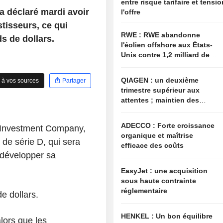
entre risque tarifaire et tensi
 déclaré mardi avoir
l'offre
stisseurs, ce qui
RWE : RWE abandonne
ds de dollars.
l'éolien offshore aux États-
Unis contre 1,2 milliard de
dollars de l'administration
américaine
QIAGEN : un deuxième
 à vos sources
Partager
trimestre supérieur aux
attentes ; maintien des
objectifs annuels à l'image
du secteur
ADECCO : Forte croissance
a Investment Company,
organique et maîtrise
e de série D, qui sera
efficace des coûts
r développer sa
EasyJet : une acquisition
sous haute contrainte
réglementaire
de dollars.
HENKEL : Un bon équilibre
lors que les