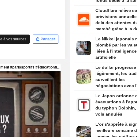
fonds dédié à la sa
mentale des adoles
Cloudflare relève s
prévisions annuelle
delà des attentes d
marché grâce à la 
liée à l'IA
Le Nikkei japonais r
e à vos sources
Partager
plombé par les vale
liées à l'intelligence
artificielle
Le dollar progresse
légèrement, les trad
surveillent les
négociations avec l'
avant les chiffres d
Le Japon ordonne 
l'emploi américain
évacuations à l'app
du typhon Dolphin,
vols annulés
L'or s'apprête à sig
meilleure semaine 
janvier, les chiffres