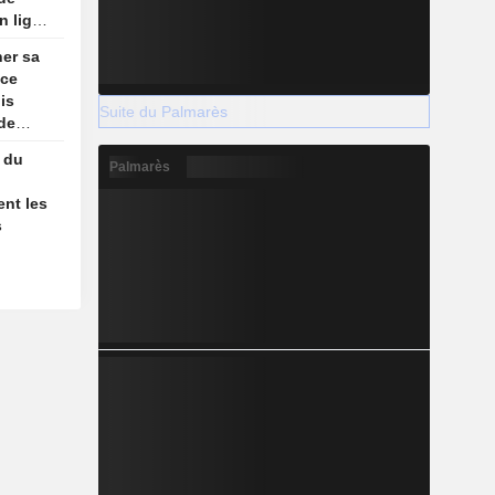
n ligne
ner sa
nce
is
Suite du Palmarès
 de
n ligne
 du
Palmarès
ent les
s