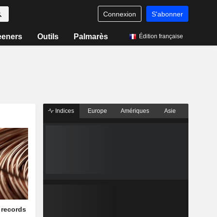
Connexion
S'abonner
eeners
Outils
Palmarès
Édition française
Indices
Europe
Amériques
Asie
 records