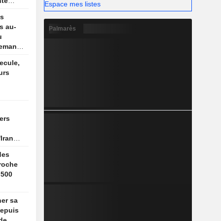
nté
Espace mes listes
cents
es
s au-
Palmarès
u
demande
ecule,
urs
ers
Iran
e
des
roche
 500
ner sa
depuis
 de