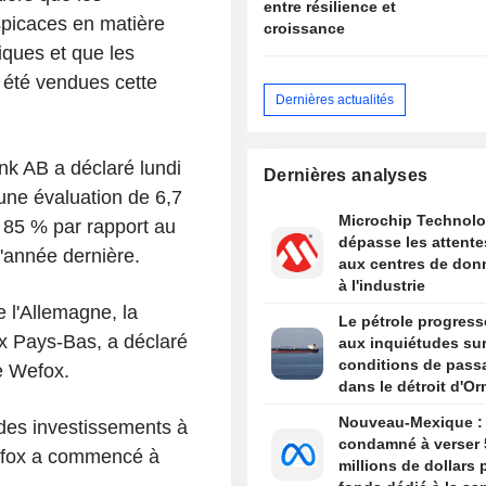
entre résilience et
spicaces en matière
croissance
iques et que les
 été vendues cette
Dernières actualités
k AB a déclaré lundi
Dernières analyses
 une évaluation de 6,7
Microchip Technol
n 85 % par rapport au
dépasse les attente
 l'année dernière.
aux centres de don
à l'industrie
 l'Allemagne, la
Le pétrole progress
ux Pays-Bas, a déclaré
aux inquiétudes sur
conditions de pass
e Wefox.
dans le détroit d'O
Nouveau-Mexique :
 des investissements à
condamné à verser 
Wefox a commencé à
millions de dollars