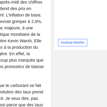
 après-midi des chiffres
ttend des prix en
. L'inflation de base,
 devrait grimper à 2,9%,
onc majeure, à une
itique monétaire de la
'ère Kevin Warsh. Elle
Heatmap détaillée
x à la production du
re. En effet, la
ucoup plus marquée que
les pronostics de baisse
ue le carburant se fait
évolution des taux prend
it. Je veux dire, pas
ussi parce que des taux