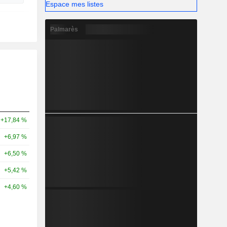
Espace mes listes
Palmarès
+17,84 %
+6,97 %
+6,50 %
+5,42 %
+4,60 %