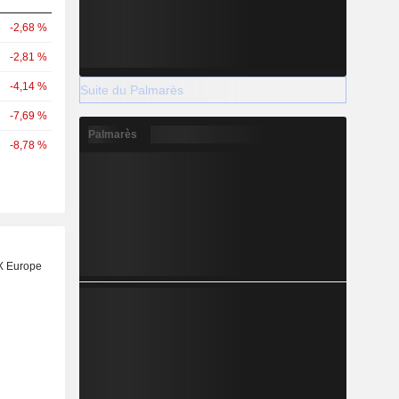
-2,68 %
-2,81 %
-4,14 %
Suite du Palmarès
-7,69 %
Palmarès
-8,78 %
X Europe