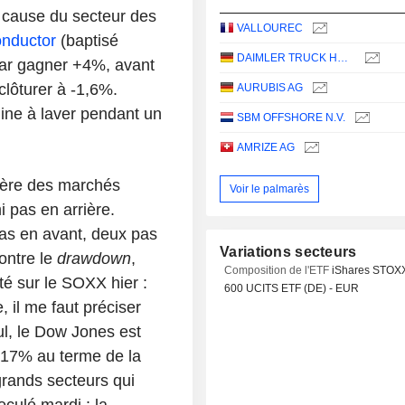
à cause du secteur des
VALLOUREC
onductor
(baptisé
DAIMLER TRUCK HOLDING AG
ar gagner +4%, avant
clôturer à -1,6%.
AURUBIS AG
ine à laver pendant un
SBM OFFSHORE N.V.
AMRIZE AG
sière des marchés
Voir le palmarès
i pas en arrière.
pas en avant, deux pas
Variations secteurs
montre le
drawdown
,
Composition de l'ETF
iShares STOX
até sur le SOXX hier :
600 UCITS ETF (DE) - EUR
 il me faut préciser
ul, le Dow Jones est
,17% au terme de la
 grands secteurs qui
culé mardi : la