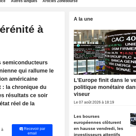
dice
Autres langues
Articles Zonebourse
A la une
érénité à
es semiconducteurs
nienne qui rallume le
tion américaine
L'Europe finit dans le ve
 : la chronique du
politique monétaire dan
viseur
es résultats ce soir
Le 07 août 2026 à 18:19
état réel de la
Les bourses
européennes clôturent
en hausse vendredi, les
Recevoir par
 à
email
investisseurs attentifs