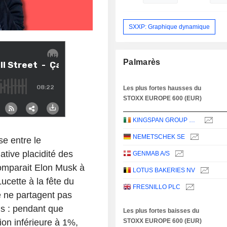
SXXP: Graphique dynamique
Palmarès
Les plus fortes hausses du
STOXX EUROPE 600 (EUR)
KINGSPAN GROUP PLC
NEMETSCHEK SE
se entre le
ative placidité des
GENMAB A/S
omparait Elon Musk à
LOTUS BAKERIES NV
cette à la fête du
FRESNILLO PLC
 ne partagent pas
us : pendant que
Les plus fortes baisses du
on inférieure à 1%,
STOXX EUROPE 600 (EUR)