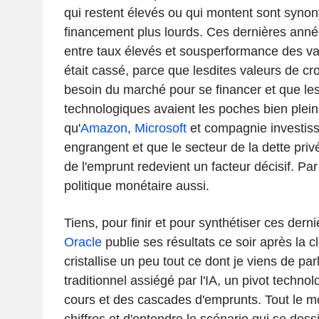
qui restent élevés ou qui montent sont syno
financement plus lourds. Ces dernières années
entre taux élevés et sousperformance des va
était cassé, parce que lesdites valeurs de cr
besoin du marché pour se financer et que le
technologiques avaient les poches bien plei
qu'
Amazon
,
Microsoft
et compagnie investisse
engrangent et que le secteur de la dette priv
de l'emprunt redevient un facteur décisif. Pa
politique monétaire aussi.
Tiens, pour finir et pour synthétiser ces dern
Oracle
publie ses résultats ce soir après la c
cristallise un peu tout ce dont je viens de par
traditionnel assiégé par l'IA, un pivot techn
cours et des cascades d'emprunts. Tout le mo
chiffres et d'entendre le scénario qui se dess