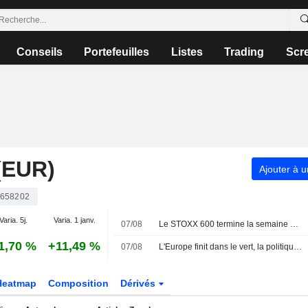
Conseils
Portefeuilles
Listes
Trading
Scr
(EUR)
Ajouter à u
658202
Varia. 5j.
Varia. 1 janv.
07/08
Le STOXX 600 termine la semaine à un sommet historique, porté par les résultats et la faiblesse de l'emploi américain
1,70 %
+11,49 %
07/08
L'Europe finit dans le vert, la politique monétaire dans le viseur
Heatmap
Composition
Dérivés