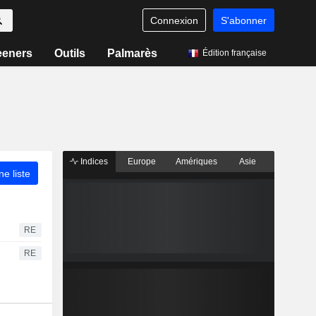
Connexion
S'abonner
eeners
Outils
Palmarès
Édition française
Indices
Europe
Amériques
Asie
ne liste
RE
RE