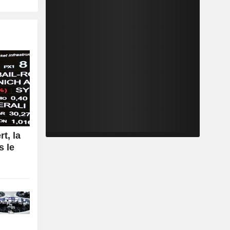
rt, la
s le