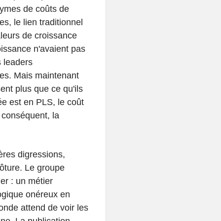
nymes de coûts de
, le lien traditionnel
leurs de croissance
oissance n'avaient pas
s leaders
nes. Mais maintenant
nt plus que ce qu'ils
ée est en PLS, le coût
r conséquent, la
ières digressions,
lôture. Le groupe
ler : un métier
ologique onéreux en
nde attend de voir les
ine. La publication