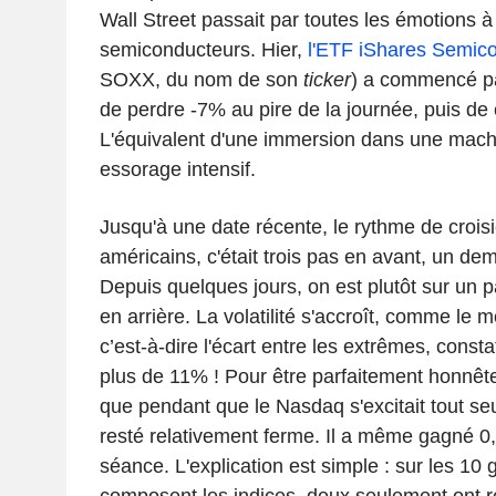
Wall Street passait par toutes les émotions 
semiconducteurs. Hier,
l'ETF iShares Semic
SOXX, du nom de son
ticker
) a commencé p
de perdre -7% au pire de la journée, puis de 
L'équivalent d'une immersion dans une mach
essorage intensif.
Jusqu'à une date récente, le rythme de croi
américains, c'était trois pas en avant, un dem
Depuis quelques jours, on est plutôt sur un 
en arrière. La volatilité s'accroît, comme le 
c’est-à-dire l'écart entre les extrêmes, const
plus de 11% ! Pour être parfaitement honnête,
que pendant que le Nasdaq s'excitait tout se
resté relativement ferme. Il a même gagné 0
séance. L'explication est simple : sur les 10
composent les indices, deux seulement ont re