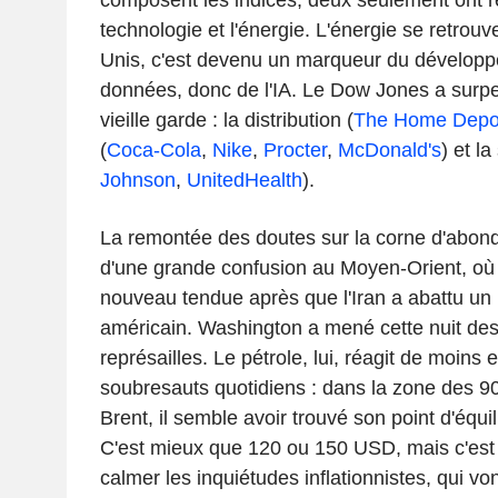
technologie et l'énergie. L'énergie se retrouv
Unis, c'est devenu un marqueur du développ
données, donc de l'IA. Le Dow Jones a surp
vieille garde : la distribution (
The Home Depo
(
Coca-Cola
,
Nike
,
Procter
,
McDonald's
) et la
Johnson
,
UnitedHealth
).
La remontée des doutes sur la corne d'abond
d'une grande confusion au Moyen-Orient, où l
nouveau tendue après que l'Iran a abattu un
américain. Washington a mené cette nuit des
représailles. Le pétrole, lui, réagit de moins
soubresauts quotidiens : dans la zone des 90
Brent, il semble avoir trouvé son point d'équil
C'est mieux que 120 ou 150 USD, mais c'est 
calmer les inquiétudes inflationnistes, qui von