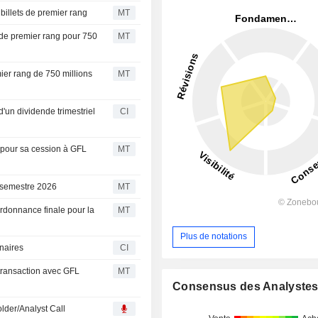
billets de premier rang
MT
s de premier rang pour 750
MT
ier rang de 750 millions
MT
'un dividende trimestriel
CI
 pour sa cession à GFL
MT
 semestre 2026
MT
rdonnance finale pour la
MT
Plus de notations
naires
CI
 transaction avec GFL
MT
Consensus des Analyste
lder/Analyst Call