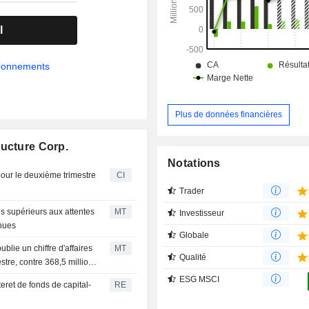
liquides dérivés du gaz naturel, par 
transactions, de mélanges et de stoc
l
abonnements
Plus de données financières
ructure Corp.
Notations
our le deuxième trimestre
CI
Trader
es supérieurs aux attentes
MT
Investisseur
enues
Globale
lie un chiffre d'affaires
MT
Qualité
tre, contre 368,5 millions
ESG MSCI
teret de fonds de capital-
RE