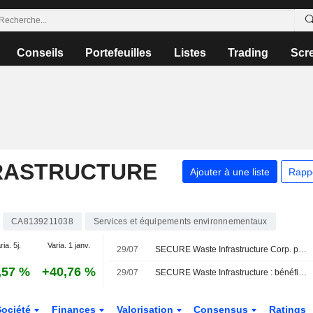
Conseils
Portefeuilles
Listes
Trading
Scr
RASTRUCTURE
Ajouter à une liste
Rapp
CA8139211038
Services et équipements environnementaux
ria. 5j.
Varia. 1 janv.
29/07
SECURE Waste Infrastructure Corp. publie ses résultats pour le deuxième trimestre et le premier semestre clos le 30 juin 2026
,57 %
+40,76 %
29/07
SECURE Waste Infrastructure : bénéfice et chiffre d'affaires supérieurs aux attentes au T2 ; les perspectives d'EBITDA pour 2026 sont maintenues
Société
Finances
Valorisation
Consensus
Ratings