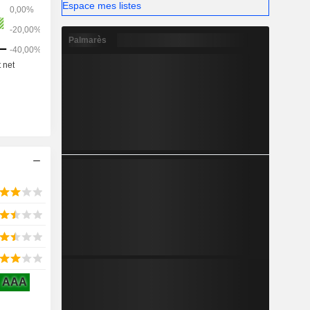
Espace mes listes
le biais de
kage.
Palmarès
AAA