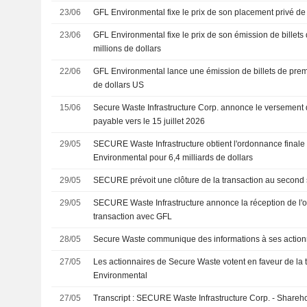
23/06
GFL Environmental fixe le prix de son placement privé de 
23/06
GFL Environmental fixe le prix de son émission de billet
millions de dollars
22/06
GFL Environmental lance une émission de billets de prem
de dollars US
15/06
Secure Waste Infrastructure Corp. annonce le versement d
payable vers le 15 juillet 2026
29/05
SECURE Waste Infrastructure obtient l'ordonnance finale
Environmental pour 6,4 milliards de dollars
29/05
SECURE prévoit une clôture de la transaction au second
29/05
SECURE Waste Infrastructure annonce la réception de l'o
transaction avec GFL
28/05
Secure Waste communique des informations à ses action
27/05
Les actionnaires de Secure Waste votent en faveur de la
Environmental
27/05
Transcript : SECURE Waste Infrastructure Corp. - Shareho