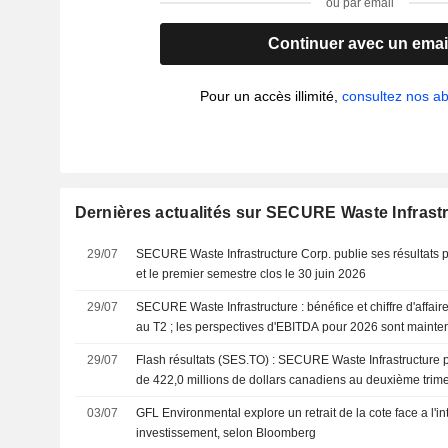
ou par email
Continuer avec un emai
Pour un accès illimité,
consultez nos 
Dernières actualités sur SECURE Waste Infrast
29/07
SECURE Waste Infrastructure Corp. publie ses résultats p
et le premier semestre clos le 30 juin 2026
29/07
SECURE Waste Infrastructure : bénéfice et chiffre d'affair
au T2 ; les perspectives d'EBITDA pour 2026 sont maint
29/07
Flash résultats (SES.TO) : SECURE Waste Infrastructure pub
de 422,0 millions de dollars canadiens au deuxième trimes
attendus par le consensus FactSet
03/07
GFL Environmental explore un retrait de la cote face a l'in
investissement, selon Bloomberg