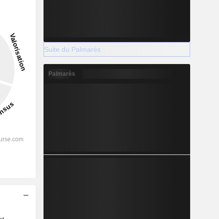
Suite du Palmarès
Palmarès
s