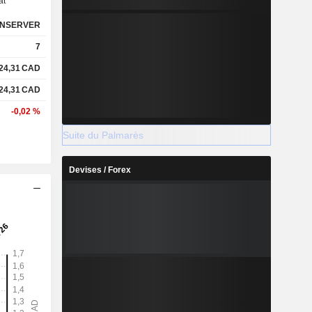
at
NSERVER
7
24,31
CAD
24,31
CAD
-0,02 %
Suite du Palmarès
Devises / Forex