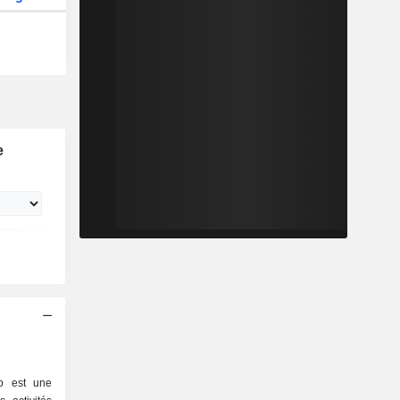
e
p est une