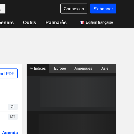
Connexion
S'abonner
eeners
Outils
Palmarès
Édition française
Indices
Europe
Amériques
Asie
ort PDF
CI
MT
Agenda
Secteur
Dérivés