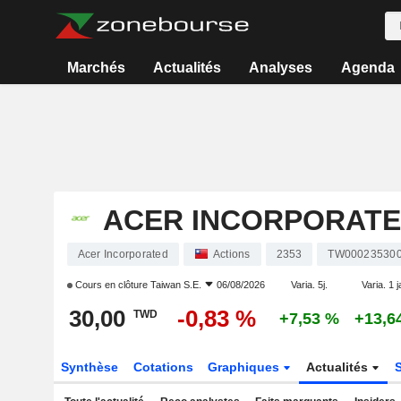
Marchés
Actualités
Analyses
Agenda
ACER INCORPORAT
Acer Incorporated
Actions
2353
TW00023530
Cours en clôture
Taiwan S.E.
06/08/2026
Varia. 5j.
Varia. 1 j
30,00
-0,83 %
TWD
+7,53 %
+13,6
Synthèse
Cotations
Graphiques
Actualités