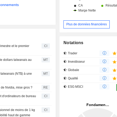
abonnements
Plus de données financières
Notations
imestre et le premier
CI
Trader
de dollars taïwanais au
MT
Investisseur
Globale
s taïwanais (NT$) à une
MT
Qualité
ESG MSCI
 de Nvidia, mise gros ?
RE
t d'ordinateurs de bureau
CI
ssionnel de moins de 1 kg
CI
bilité haut de gamme