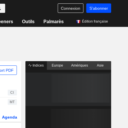
Connexion
S'abonner
eeners
Outils
Palmarès
Édition française
Indices
Europe
Amériques
Asie
ort PDF
CI
MT
Agenda
Secteur
Fonds et ETFs