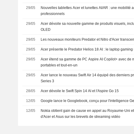
29/05
Nouvelles tablettes Acer et lunettes AI/AR : une mobilité 
professionnels
29/05
Acer dévoile sa nouvelle gamme de produits visuels, inc
OLED
29/05
Les nouveaux moniteurs Predator et Nitro d'Acer transcen
29/05
Acer présente le Predator Helios 18 AI : le laptop gaming 
29/05
Acer étend sa gamme de PC Aspire AI Copilot+ avec de 
portables et tout-en-un
29/05
Acer lance le nouveau Swift Air 14 équipé des derniers p
Series 3
28/05
Acer dévoile le Swift Spin 14 AI et l'Aspire Go 15
12/05
Google lance le Googlebook, conçu pour l'intelligence G
12/05
Nokia obtient gain de cause en appel au Royaume-Uni et
d'Acer et Asus sur les brevets de streaming vidéo