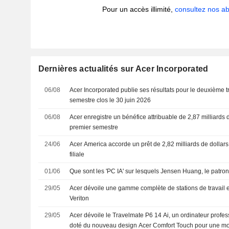
Pour un accès illimité,
consultez nos 
Dernières actualités sur Acer Incorporated
06/08
Acer Incorporated publie ses résultats pour le deuxième tr
semestre clos le 30 juin 2026
06/08
Acer enregistre un bénéfice attribuable de 2,87 milliards 
premier semestre
24/06
Acer America accorde un prêt de 2,82 milliards de dollar
filiale
01/06
Que sont les 'PC IA' sur lesquels Jensen Huang, le patron
29/05
Acer dévoile une gamme complète de stations de travail e
Veriton
29/05
Acer dévoile le Travelmate P6 14 Ai, un ordinateur profe
doté du nouveau design Acer Comfort Touch pour une mo