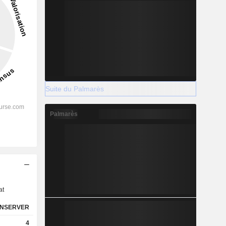
Suite du Palmarès
Palmarès
s
at
NSERVER
4