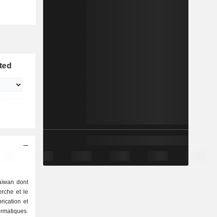
ted
aïwan dont
herche et le
rication et
ormatiques.