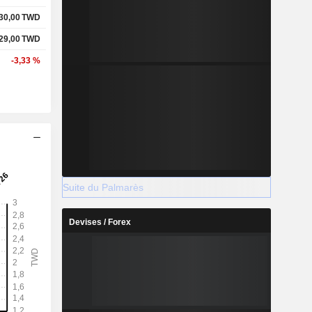
30,00
TWD
29,00
TWD
-3,33 %
Suite du Palmarès
Devises / Forex