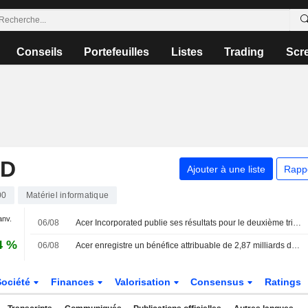
Conseils
Portefeuilles
Listes
Trading
Scr
ED
Ajouter à une liste
Rapp
00
Matériel informatique
anv.
06/08
Acer Incorporated publie ses résultats pour le deuxième trimestre et le premier semestre clos le 30 juin 2026
4 %
06/08
Acer enregistre un bénéfice attribuable de 2,87 milliards de dollars taïwanais au premier semestre
Société
Finances
Valorisation
Consensus
Ratings