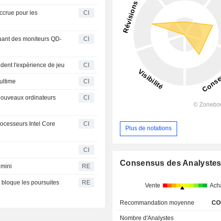
accrue pour les
CI
luant des moniteurs QD-
CI
dent l'expérience de jeu
CI
ultime
CI
nouveaux ordinateurs
CI
rocesseurs Intel Core
CI
Plus de notations
CI
Consensus des Analyste
emini
RE
 bloque les poursuites
RE
Vente
Ach
Recommandation moyenne
CO
Nombre d'Analystes