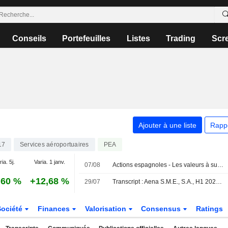
Conseils
Portefeuilles
Listes
Trading
Scr
Ajouter à une liste
Rapp
17
Services aéroportuaires
PEA
ia. 5j.
Varia. 1 janv.
07/08
Actions espagnoles - Les valeurs à suivre le 7 août
,60 %
+12,68 %
29/07
Transcript : Aena S.M.E., S.A., H1 2026 Earnings Call, Jul 29, 2026
Société
Finances
Valorisation
Consensus
Ratings