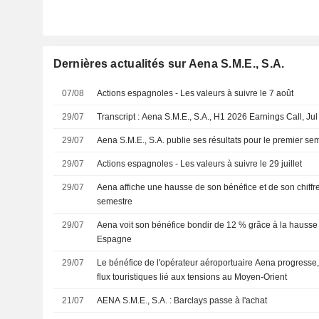
Dernières actualités sur Aena S.M.E., S.A.
07/08
Actions espagnoles - Les valeurs à suivre le 7 août
29/07
Transcript : Aena S.M.E., S.A., H1 2026 Earnings Call, Ju
29/07
Aena S.M.E., S.A. publie ses résultats pour le premier sem
29/07
Actions espagnoles - Les valeurs à suivre le 29 juillet
29/07
Aena affiche une hausse de son bénéfice et de son chiffre
semestre
29/07
Aena voit son bénéfice bondir de 12 % grâce à la hausse 
Espagne
29/07
Le bénéfice de l'opérateur aéroportuaire Aena progresse,
flux touristiques lié aux tensions au Moyen-Orient
21/07
AENA S.M.E., S.A. : Barclays passe à l'achat