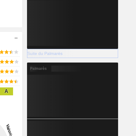
Suite du Palmarès
Palmarès
A