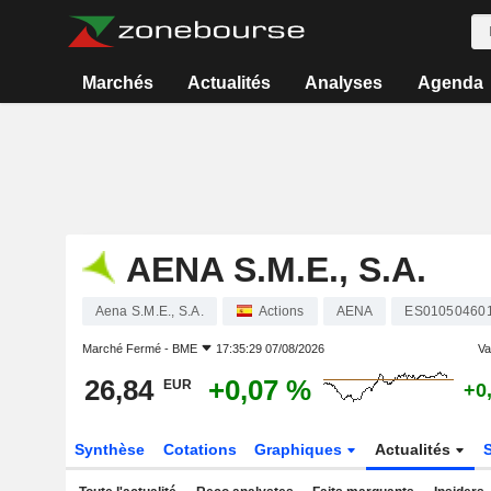
Marchés
Actualités
Analyses
Agenda
AENA S.M.E., S.A.
Aena S.M.E., S.A.
Actions
AENA
ES01050460
Marché Fermé -
BME
17:35:29 07/08/2026
Var
26,84
+0,07 %
EUR
+0
Synthèse
Cotations
Graphiques
Actualités