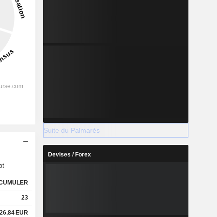
Suite du Palmarès
s
Devises / Forex
at
CUMULER
23
26,84
EUR