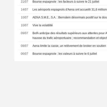
21/07
Bourse espagnole : les facteurs à suivre le 21 juillet
14/07
Les aéroports espagnols d'Aena ont accueilli 31,6 millio
10/07
AENA S.M.E., S.A. : Bernstein désormais positif sur le d
10/07
Vive la volatilité
09/07
BofA anticipe des résultats supérieurs aux attentes pour 
hausse du trafic aéroportuaire ; recommandation et object
08/07
Aena limite la casse, un relèvement de broker en soutien
06/07
Bourse espagnole : les valeurs à suivre le 6 juillet