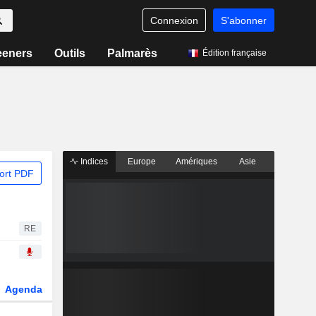
Connexion
S'abonner
eeners
Outils
Palmarès
Édition française
Indices
Europe
Amériques
Asie
ort PDF
RE
Agenda
Secteur
Dérivés
Fonds et ETFs