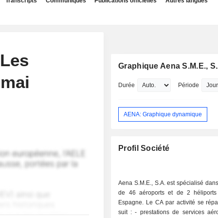
Transcripts
Communiqués
Publications officielles
Autres langues
 Les
Graphique Aena S.M.E., S.
 mai
Durée
Période
AENA: Graphique dynamique
Profil Société
Aena S.M.E., S.A. est spécialisé dans
de 46 aéroports et de 2 héliports
Espagne. Le CA par activité se répa
suit : - prestations de services aéroportuaires