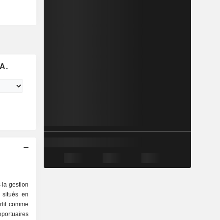
A.
 la gestion
 situés en
rtit comme