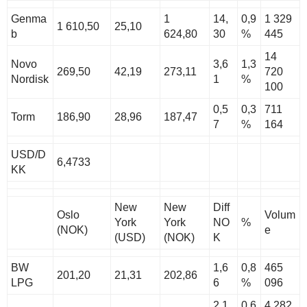
Genma
1
14,
0,9
1 329
1 610,50
25,10
b
624,80
30
%
445
14
Novo
3,6
1,3
269,50
42,19
273,11
720
Nordisk
1
%
100
0,5
0,3
711
Torm
186,90
28,96
187,47
7
%
164
USD/D
6,4733
KK
New
New
Diff
Oslo
Volum
York
York
NO
%
(NOK)
e
(USD)
(NOK)
K
BW
1,6
0,8
465
201,20
21,31
202,86
LPG
6
%
096
2,1
0,6
4 282