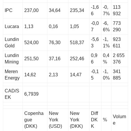
-1,6
-0,
113
IPC
237,00
34,64
235,34
6
7%
932
-0,0
-6,
773
Lucara
1,13
0,16
1,05
7
6%
290
Lundin
-5,6
-1,
923
524,00
76,30
518,37
Gold
3
1%
611
Lundin
0,9
0,4
2 655
251,50
37,16
252,46
Mining
6
%
376
Meren
-0,1
-1,
341
14,62
2,13
14,47
Energy
5
0%
885
CAD/S
6,7939
EK
Copenha
New
New
Diff
Volum
gue
York
York
DK
%
e
(DKK)
(USD)
(DKK)
K