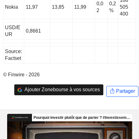
186
0,0
0,2
Nokia
11,97
13,85
11,99
505
2
%
400
USD/E
0,8661
UR
Source:
Factset
© Finwire - 2026
Ajouter Zonebourse à vos sources
Partager