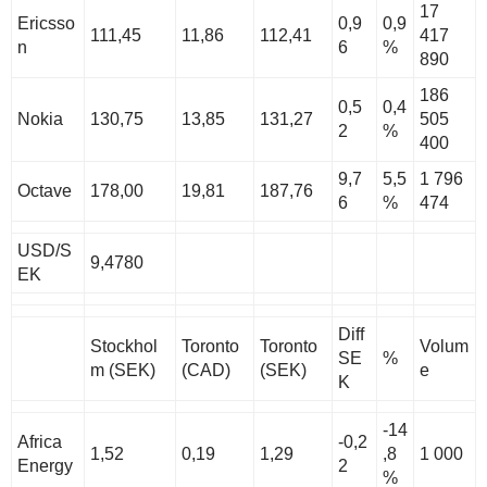
17
Ericsso
0,9
0,9
111,45
11,86
112,41
417
n
6
%
890
186
0,5
0,4
Nokia
130,75
13,85
131,27
505
2
%
400
9,7
5,5
1 796
Octave
178,00
19,81
187,76
6
%
474
USD/S
9,4780
EK
Diff
Stockhol
Toronto
Toronto
Volum
SE
%
m (SEK)
(CAD)
(SEK)
e
K
-14
Africa
-0,2
1,52
0,19
1,29
,8
1 000
Energy
2
%