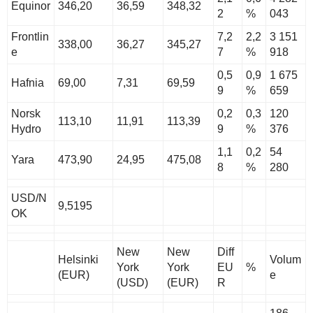
Equinor
346,20
36,59
348,32
2
%
043
Frontlin
7,2
2,2
3 151
338,00
36,27
345,27
e
7
%
918
0,5
0,9
1 675
Hafnia
69,00
7,31
69,59
9
%
659
Norsk
0,2
0,3
120
113,10
11,91
113,39
Hydro
9
%
376
1,1
0,2
54
Yara
473,90
24,95
475,08
8
%
280
USD/N
9,5195
OK
New
New
Diff
Helsinki
Volum
York
York
EU
%
(EUR)
e
(USD)
(EUR)
R