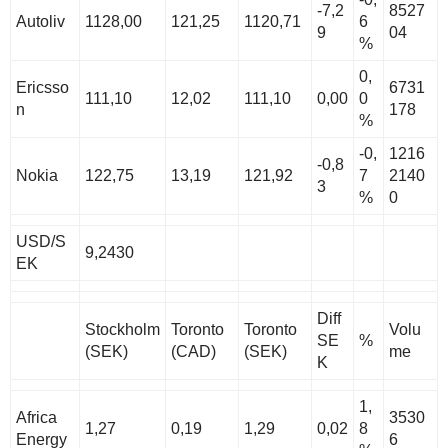
-7,2
8527
Autoliv
1128,00
121,25
1120,71
6
9
04
%
0,
Ericsso
6731
111,10
12,02
111,10
0,00
0
n
178
%
-0,
1216
-0,8
Nokia
122,75
13,19
121,92
7
2140
3
%
0
USD/S
9,2430
EK
Diff
Stockholm
Toronto
Toronto
Volu
SE
%
(SEK)
(CAD)
(SEK)
me
K
1,
Africa
3530
1,27
0,19
1,29
0,02
8
Energy
6