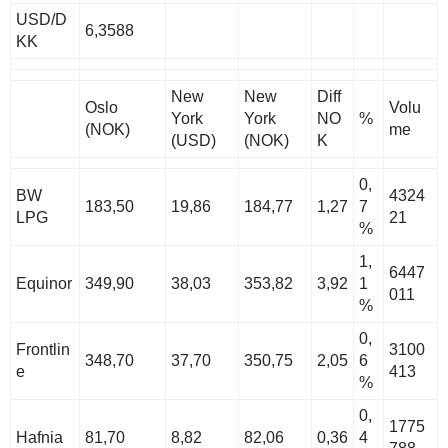
USD/D
6,3588
KK
New
New
Diff
Oslo
Volu
York
York
NO
%
(NOK)
me
(USD)
(NOK)
K
0,
BW
4324
183,50
19,86
184,77
1,27
7
LPG
21
%
1,
6447
Equinor
349,90
38,03
353,82
3,92
1
011
%
0,
Frontlin
3100
348,70
37,70
350,75
2,05
6
e
413
%
0,
1775
Hafnia
81,70
8,82
82,06
0,36
4