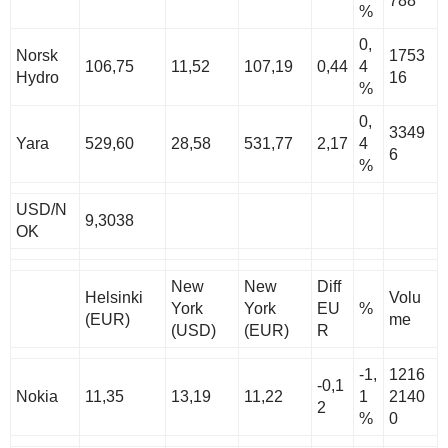
788
%
0,
Norsk
1753
106,75
11,52
107,19
0,44
4
Hydro
16
%
0,
3349
Yara
529,60
28,58
531,77
2,17
4
6
%
USD/N
9,3038
OK
New
New
Diff
Helsinki
Volu
York
York
EU
%
(EUR)
me
(USD)
(EUR)
R
-1,
1216
-0,1
Nokia
11,35
13,19
11,22
1
2140
2
%
0