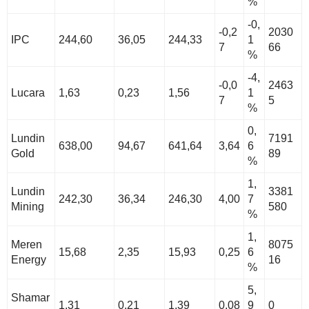
%
-0,
-0,2
2030
IPC
244,60
36,05
244,33
1
7
66
%
-4,
-0,0
2463
Lucara
1,63
0,23
1,56
1
7
5
%
0,
Lundin
7191
638,00
94,67
641,64
3,64
6
Gold
89
%
1,
Lundin
3381
242,30
36,34
246,30
4,00
7
Mining
580
%
1,
Meren
8075
15,68
2,35
15,93
0,25
6
Energy
16
%
5,
Shamar
1,31
0,21
1,39
0,08
9
0