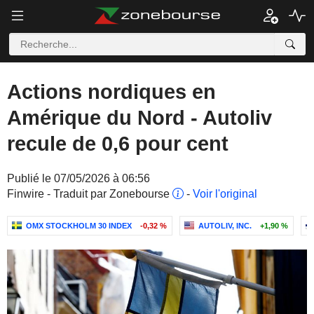
Actions nordiques en
Amérique du Nord - Autoliv
recule de 0,6 pour cent
Publié le 07/05/2026 à 06:56
Finwire - Traduit par Zonebourse
-
Voir l'original
OMX STOCKHOLM 30 INDEX
-0,32 %
AUTOLIV, INC.
+1,90 %