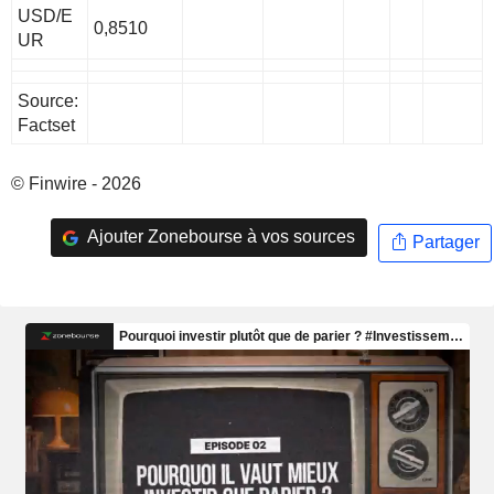
USD/E
0,8510
UR
Source:
Factset
© Finwire - 2026
Ajouter Zonebourse à vos sources
Partager