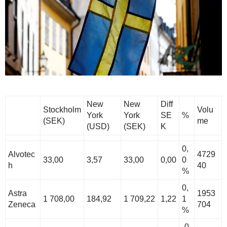
New
New
Diff
Stockholm
Volu
York
York
SE
%
(SEK)
me
(USD)
(SEK)
K
0,
Alvotec
4729
33,00
3,57
33,00
0,00
0
h
40
%
0,
Astra
1953
1 708,00
184,92
1 709,22
1,22
1
Zeneca
704
%
-0,