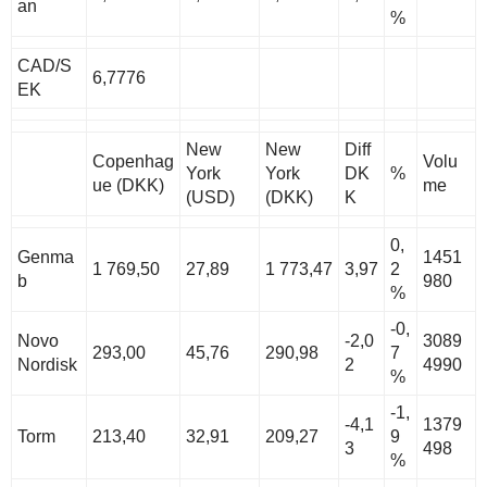
an
%
CAD/S
6,7776
EK
New
New
Diff
Copenhag
Volu
York
York
DK
%
ue (DKK)
me
(USD)
(DKK)
K
0,
Genma
1451
1 769,50
27,89
1 773,47
3,97
2
b
980
%
-0,
Novo
-2,0
3089
293,00
45,76
290,98
7
Nordisk
2
4990
%
-1,
-4,1
1379
Torm
213,40
32,91
209,27
9
3
498
%