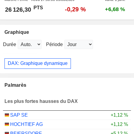
PTS
-0,29 %
26 126,30
+6,68 %
Graphique
Durée
Période
DAX: Graphique dynamique
Palmarès
Les plus fortes hausses du DAX
SAP SE
+1,12 %
HOCHTIEF AG
+1,12 %
BEIERSDORF
+5,12 %