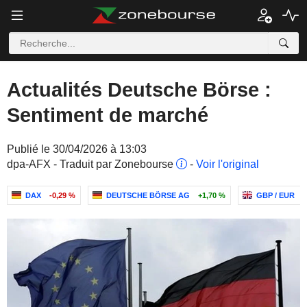
Actualités Deutsche Börse :
Sentiment de marché
Publié le 30/04/2026 à 13:03
dpa-AFX - Traduit par Zonebourse
-
Voir l'original
DAX
-0,29 %
DEUTSCHE BÖRSE AG
+1,70 %
GBP / EUR
0