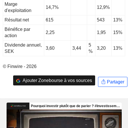
Marge
14,7%
12,9%
d'exploitation
Résultat net
615
543
13%
Bénéfice par
2,25
1,95
15%
action
Dividende annuel,
5
3,60
3,44
3,20
13%
SEK
%
© Finwire - 2026
Ajouter Zonebourse à vos sources
Partager