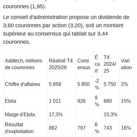
couronnes (1,95).
Le conseil d'administration propose un dividende de
3,60 couronnes par action (3,20), soit un montant
supérieur au consensus qui tablait sur 3,44
couronnes.
É
T4
Addtech, millions
Réalisé T4
Cons
Vari
ca
2024/
de couronnes
2025/26
ensus
ation
rt
25
-2
Chiffre d'affaires
5 858
5 950
5 750
2%
%
9
Ebita
1 011
926
880
15%
%
Marge d'Ebita
17,3%
15,3%
Résultat
8
862
797
743
16%
d'exploitation
%