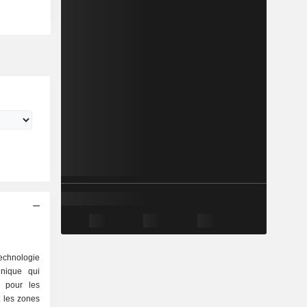
echnologie
unique qui
n pour les
 les zones