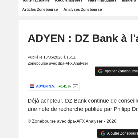
Toute l'actualité
Reco analystes
Faits marquants
Insiders
Articles Zonebourse
Analyses Zonebourse
ADYEN : DZ Bank à l'
Publié le 13/05/2026 à 16:11
Zonebourse avec dpa-AFX Analyser
Ajouter Zonebourse
ADYEN N.V.
+0,41 %
Déjà acheteur, DZ Bank continue de conseiller
une note de recherche publiée par Philipp Dr
© Zonebourse avec dpa-AFX Analyser - 2026
Ajouter Zonebours