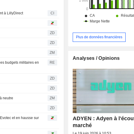
t à LillyDirect
CI
ZD
Plus de données financières
ZD
ZM
Analyses / Opinions
es budgets militaires en
RE
ZD
ZD
n à neutre
ZM
ZD
ADYEN : Adyen à l'écou
t Evotec et en hausse sur
marché
Le 19 juin 2026 à 10:53