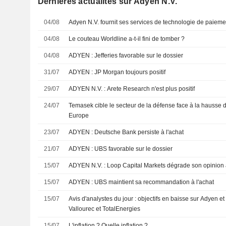
Dernières actualités sur Adyen N.V.
04/08
Adyen N.V. fournit ses services de technologie de paiemen
04/08
Le couteau Worldline a-t-il fini de tomber ?
04/08
ADYEN : Jefferies favorable sur le dossier
31/07
ADYEN : JP Morgan toujours positif
29/07
ADYEN N.V. : Arete Research n'est plus positif
24/07
Temasek cible le secteur de la défense face à la hausse d
Europe
23/07
ADYEN : Deutsche Bank persiste à l'achat
21/07
ADYEN : UBS favorable sur le dossier
15/07
ADYEN N.V. : Loop Capital Markets dégrade son opinio
15/07
ADYEN : UBS maintient sa recommandation à l'achat
15/07
Avis d'analystes du jour : objectifs en baisse sur Adyen e
Vallourec et TotalEnergies
15/07
L'inflation ? Quelle inflation ?