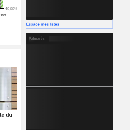
Espace mes listes
Palmarès
te du