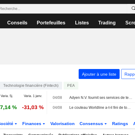
Conseils
Portefeuilles
Listes
Trading
Scr
Ajouter à une liste
Rapp
Technologie financière (Fintech)
PEA
Varia. 5j.
Varia. 1 janv.
04/08
Adyen N.V. fournit ses services de technologie de paiement à LillyDirect
7,14 %
-31,03 %
04/08
Le couteau Worldline a-t-il fini de tomber ?
Société
Finances
Valorisation
Consensus
Ratings