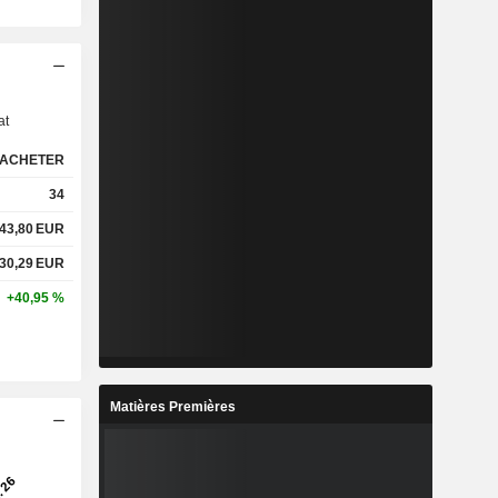
s
at
ACHETER
34
43,80
EUR
330,29
EUR
+40,95 %
Matières Premières