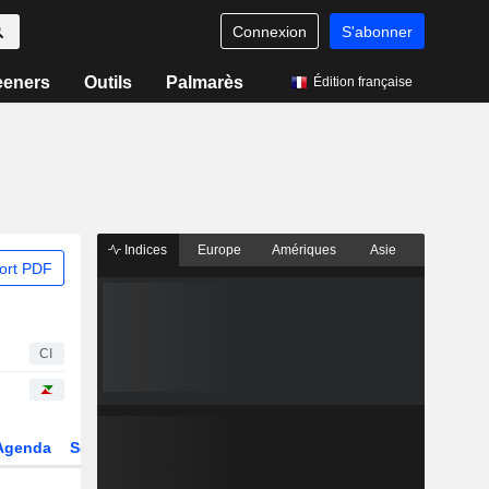
Connexion
S'abonner
eeners
Outils
Palmarès
Édition française
Indices
Europe
Amériques
Asie
ort PDF
CI
Agenda
Secteur
Dérivés
Fonds et ETFs