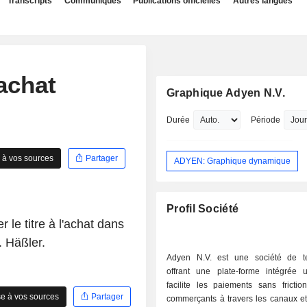
Transcripts
Communiqués
Publications officielles
Autres langues
achat
Graphique Adyen N.V.
Durée
Période
 à vos sources
Partager
ADYEN: Graphique dynamique
Profil Société
 le titre à l'achat dans
. Häßler.
Adyen N.V. est une société de t
offrant une plate-forme intégrée 
facilite les paiements sans frictio
e à vos sources
Partager
commerçants à travers les canaux et