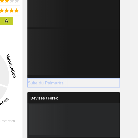
A
Suite du Palmarès
Devises / Forex