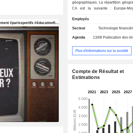
géographiques. La répartition géographique du
CA est la suivante : Europe-Moy
Afrique (57,4%), Amérique du Nor
Employés
Asie-Pacifique (10%) et Amérique lati
Secteur
Technologie financièr
Agenda
13/08
Publication des résultat
Plus d'informations sur la société
Compte de Résultat et
Estimations