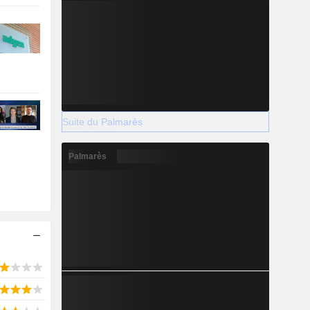
Suite du Palmarès
Palmarès