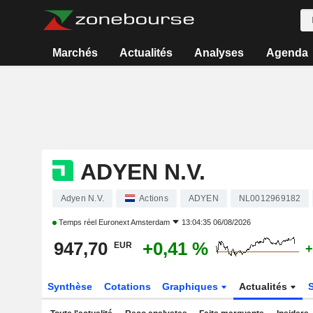
Marchés
Actualités
Analyses
Agenda
ADYEN N.V.
Adyen N.V.
Actions
ADYEN
NL0012969182
Temps réel
Euronext Amsterdam
13:04:35 06/08/2026
947,70
+0,41 %
EUR
+
Synthèse
Cotations
Graphiques
Actualités