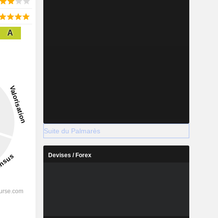
A
Suite du Palmarès
Devises / Forex