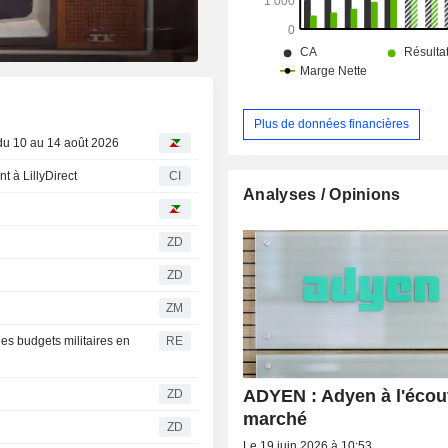
Plus de données financières
du 10 au 14 août 2026
t à LillyDirect
CI
Analyses / Opinions
ZD
ZD
ZM
es budgets militaires en
RE
ADYEN : Adyen à l'écou
ZD
marché
ZD
Le 19 juin 2026 à 10:53