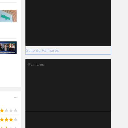
Suite du Palmarès
Palmarès