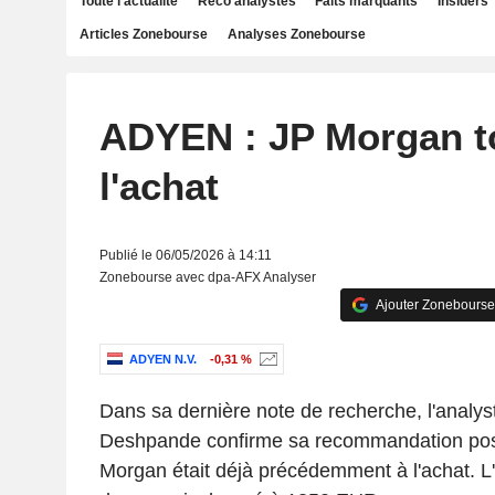
Toute l'actualité
Reco analystes
Faits marquants
Insiders
Articles Zonebourse
Analyses Zonebourse
ADYEN : JP Morgan t
l'achat
Publié le 06/05/2026 à 14:11
Zonebourse avec dpa-AFX Analyser
Ajouter Zonebourse
ADYEN N.V.
-0,31 %
Dans sa dernière note de recherche, l'analy
Deshpande confirme sa recommandation posi
Morgan était déjà précédemment à l'achat. L'