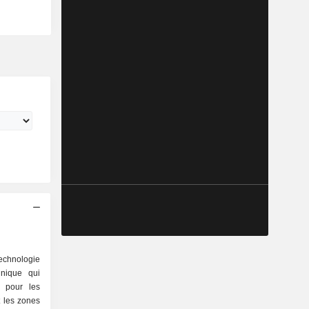
echnologie
unique qui
n pour les
 les zones