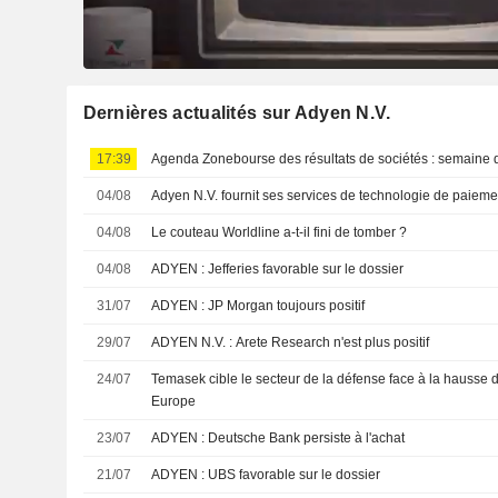
Dernières actualités sur Adyen N.V.
17:39
Agenda Zonebourse des résultats de sociétés : semaine 
04/08
Adyen N.V. fournit ses services de technologie de paiemen
04/08
Le couteau Worldline a-t-il fini de tomber ?
04/08
ADYEN : Jefferies favorable sur le dossier
31/07
ADYEN : JP Morgan toujours positif
29/07
ADYEN N.V. : Arete Research n'est plus positif
24/07
Temasek cible le secteur de la défense face à la hausse d
Europe
23/07
ADYEN : Deutsche Bank persiste à l'achat
21/07
ADYEN : UBS favorable sur le dossier