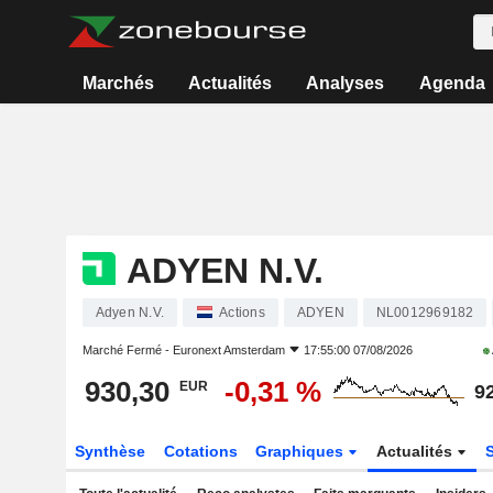
Marchés
Actualités
Analyses
Agenda
ADYEN N.V.
Adyen N.V.
Actions
ADYEN
NL0012969182
Marché Fermé -
Euronext Amsterdam
17:55:00 07/08/2026
930,30
-0,31 %
EUR
9
Synthèse
Cotations
Graphiques
Actualités