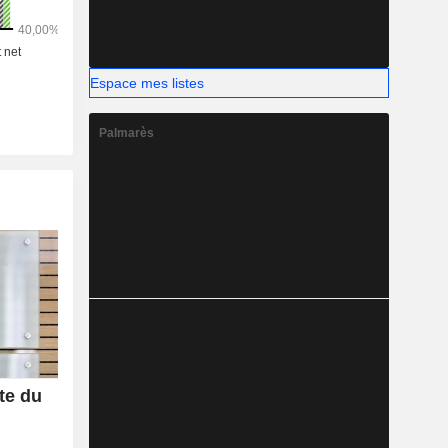
Espace mes listes
Palmarès
te du