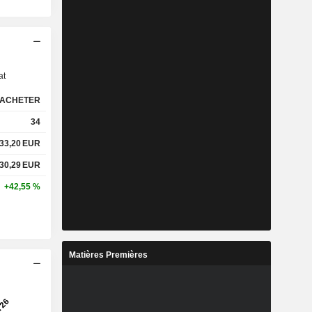
s
at
ACHETER
34
33,20
EUR
330,29
EUR
+42,55 %
Matières Premières