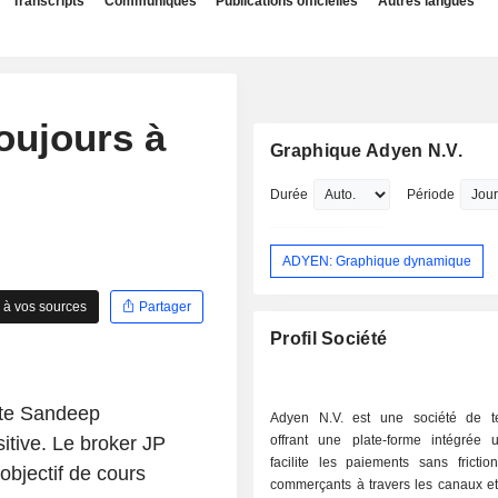
Transcripts
Communiqués
Publications officielles
Autres langues
oujours à
Graphique Adyen N.V.
Durée
Période
ADYEN: Graphique dynamique
 à vos sources
Partager
Profil Société
ste Sandeep
Adyen N.V. est une société de t
tive. Le broker JP
offrant une plate-forme intégrée 
facilite les paiements sans frictio
objectif de cours
commerçants à travers les canaux et