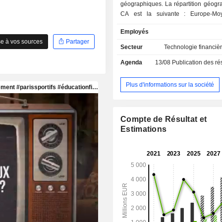
géographiques. La répartition géographique du
CA est la suivante : Europe-Moy
Afrique (57,4%), Amérique du Nor
Employés
Asie-Pacifique (10%) et Amérique lati
e à vos sources
Partager
Secteur
Technologie financièr
Agenda
13/08
Publication des résultat
Plus d'informations sur la société
Compte de Résultat et
Estimations