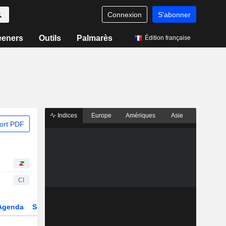
Connexion
S'abonner
eeners
Outils
Palmarès
Édition française
Indices
Europe
Amériques
Asie
ort PDF
CI
Agenda
Secteur
Dérivés
Fonds et ETFs