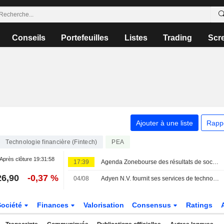
Conseils
Portefeuilles
Listes
Trading
Scr
Ajouter à une liste
Rapp
Technologie financière (Fintech)
PEA
Après clôture
19:31:58
17:39
Agenda Zonebourse des résultats de sociétés : semaine du 10 au 14 août 2026
26,90
-0,37 %
04/08
Adyen N.V. fournit ses services de technologie de paiement à LillyDirect
Société
Finances
Valorisation
Consensus
Ratings