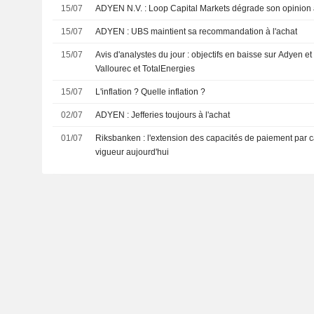
15/07
ADYEN N.V. : Loop Capital Markets dégrade son opinio
15/07
ADYEN : UBS maintient sa recommandation à l'achat
15/07
Avis d'analystes du jour : objectifs en baisse sur Adyen e
Vallourec et TotalEnergies
15/07
L'inflation ? Quelle inflation ?
02/07
ADYEN : Jefferies toujours à l'achat
01/07
Riksbanken : l'extension des capacités de paiement par ca
vigueur aujourd'hui