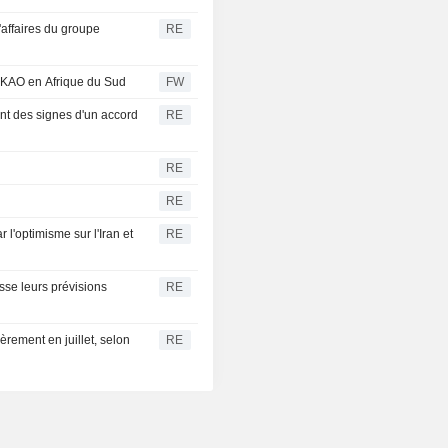
'affaires du groupe
RE
SKAO en Afrique du Sud
FW
ent des signes d'un accord
RE
RE
RE
r l'optimisme sur l'Iran et
RE
sse leurs prévisions
RE
gèrement en juillet, selon
RE