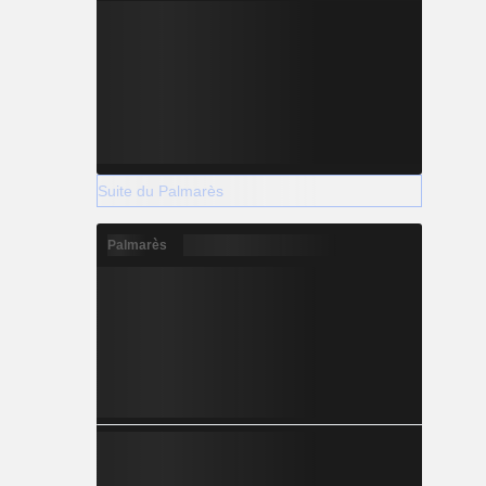
Suite du Palmarès
Palmarès