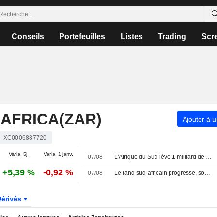
Conseils
Portefeuilles
Listes
Trading
Scr
AFRICA(ZAR)
Ajouter à u
XC0006887720
Varia. 5j.
Varia. 1 janv.
07/08
L'Afrique du Sud lève 1 milliard de rands lors d'une adjudication d'obligations indexées sur l'inflation
+5,39 %
-0,92 %
07/08
Le rand sud-africain progresse, soutenu par la fermeté de l'or avant les chiffres de l'emploi américain
Dérivés