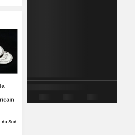
la
s
ricain
e du Sud