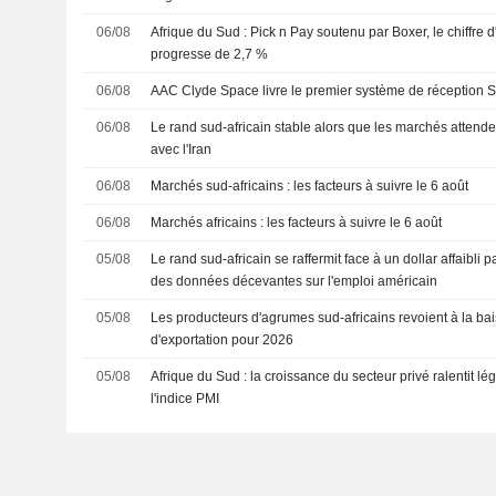
06/08
Afrique du Sud : Pick n Pay soutenu par Boxer, le chiffre d
progresse de 2,7 %
06/08
AAC Clyde Space livre le premier système de réception 
06/08
Le rand sud-africain stable alors que les marchés attend
avec l'Iran
06/08
Marchés sud-africains : les facteurs à suivre le 6 août
06/08
Marchés africains : les facteurs à suivre le 6 août
05/08
Le rand sud-africain se raffermit face à un dollar affaibli pa
des données décevantes sur l'emploi américain
05/08
Les producteurs d'agrumes sud-africains revoient à la bai
d'exportation pour 2026
05/08
Afrique du Sud : la croissance du secteur privé ralentit lé
l'indice PMI