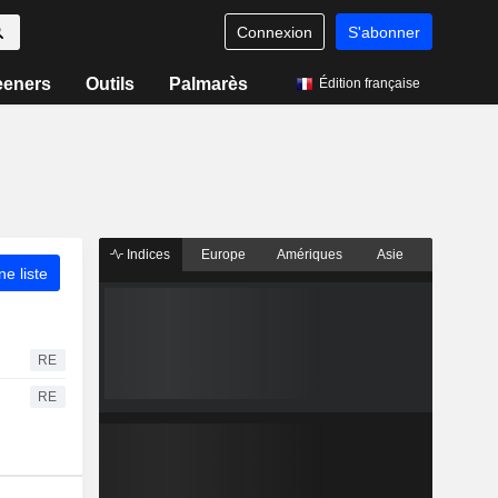
Connexion
S'abonner
eeners
Outils
Palmarès
Édition française
Indices
Europe
Amériques
Asie
ne liste
RE
RE