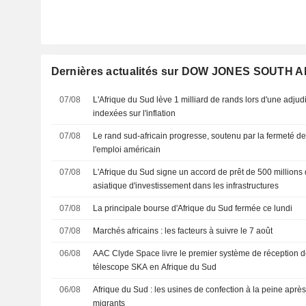
Dernières actualités sur DOW JONES SOUTH 
07/08
L'Afrique du Sud lève 1 milliard de rands lors d'une adjud
indexées sur l'inflation
07/08
Le rand sud-africain progresse, soutenu par la fermeté de l
l'emploi américain
07/08
L'Afrique du Sud signe un accord de prêt de 500 millions
asiatique d'investissement dans les infrastructures
07/08
La principale bourse d'Afrique du Sud fermée ce lundi
07/08
Marchés africains : les facteurs à suivre le 7 août
06/08
AAC Clyde Space livre le premier système de réception de
télescope SKA en Afrique du Sud
06/08
Afrique du Sud : les usines de confection à la peine après 
migrants