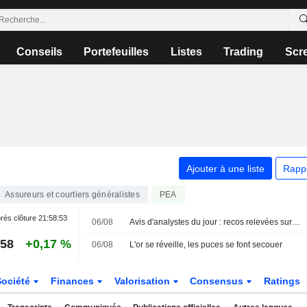
Conseils
Portefeuilles
Listes
Trading
Scr
Ajouter à une liste
Rapp
Assureurs et courtiers généralistes
PEA
rès clôture
21:58:53
06/08
Avis d'analystes du jour : recos relevées sur L'Oréal et Clariant
,58
+0,17 %
06/08
L'or se réveille, les puces se font secouer
Société
Finances
Valorisation
Consensus
Ratings