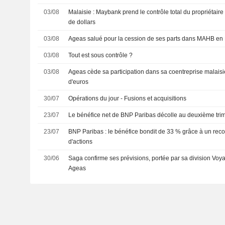
03/08
Malaisie : Maybank prend le contrôle total du propriétaire 
de dollars
03/08
Ageas salué pour la cession de ses parts dans MAHB en 
03/08
Tout est sous contrôle ?
03/08
Ageas cède sa participation dans sa coentreprise malaisi
d'euros
30/07
Opérations du jour - Fusions et acquisitions
23/07
Le bénéfice net de BNP Paribas décolle au deuxième tri
23/07
BNP Paribas : le bénéfice bondit de 33 % grâce à un reco
d'actions
30/06
Saga confirme ses prévisions, portée par sa division Voya
Ageas