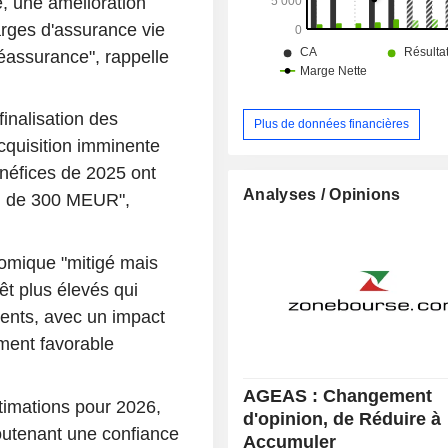
, une amélioration
arges d'assurance vie
réassurance", rappelle
finalisation des
Plus de données financières
acquisition imminente
néfices de 2025 ont
Analyses / Opinions
el de 300 MEUR",
omique "mitigé mais
êt plus élevés qui
ents, avec un impact
ement favorable
AGEAS : Changement
timations pour 2026,
d'opinion, de Réduire à
outenant une confiance
Accumuler