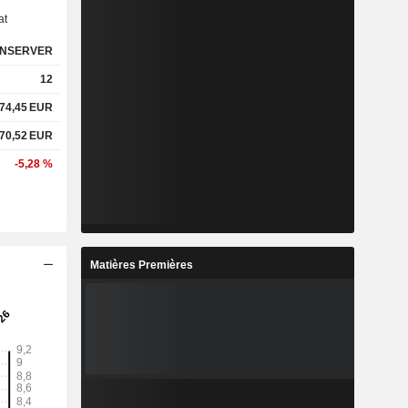
at
NSERVER
12
74,45
EUR
70,52
EUR
-5,28 %
Matières Premières