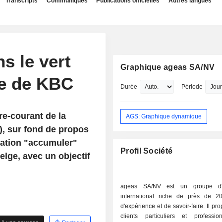
Transcripts
Communiqués
Publications officielles
Autres langues
s le vert
Graphique ageas SA/NV
ve de KBC
Durée
Période
re-courant de la
AGS: Graphique dynamique
), sur fond de propos
dation "accumuler"
Profil Société
elge, avec un objectif
ageas SA/NV est un groupe d'
international riche de près de 
d'expérience et de savoir-faire. Il pr
clients particuliers et professi