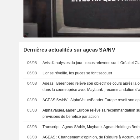
Dernières actualités sur ageas SA/NV
06/08
Avis d'analystes du jour : recos relevées sur L'Oréal et Cl
06/08
L'or se réveille, les puces se font secouer
04/08
Ageas : Berenberg relève son objectif de cours après la c
dans la coentreprise avec Maybank ; recommandation d'
03/08
AGEAS SA/NV : AlphaValue/Baader Europe revoit so
03/08
AlphaValue/Baader Europe relève sa recommandation su
prévisions de bénéfice par action
03/08
Transcript : Ageas SA/NV, Maybank Ageas Holdings Berh
03/08
AGEAS : Changement d'opinion, de Réduire à Accumule