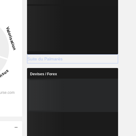
Suite du Palmarès
Devises / Forex
s