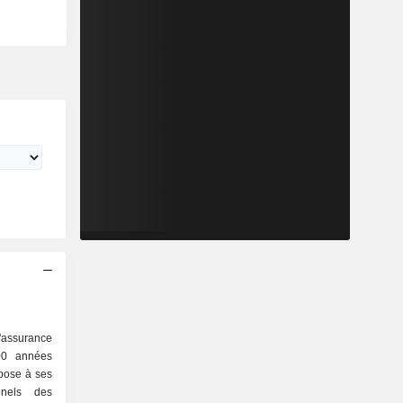
assurance
200 années
opose à ses
onnels des