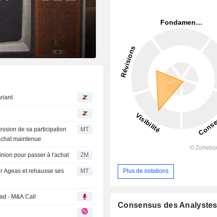
ariant
ession de sa participation
MT
achat maintenue
n opinion pour passer à l'achat
ZM
r Ageas et rehausse ses
MT
Plus de notations
ad - M&A Call
Consensus des Analyste
r