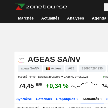
Marchés
Actualités
Analyses
Agenda
AGEAS SA/NV
ageas SA/NV
Actions
AGS
BE0974264930
Marché Fermé -
Euronext Bruxelles
17:55:00 07/08/2026
Ap
74,45
+0,34 %
EUR
74
Synthèse
Cotations
Graphiques
Actualités