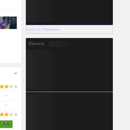
Suite du Palmarès
Palmarès
-
-
AA