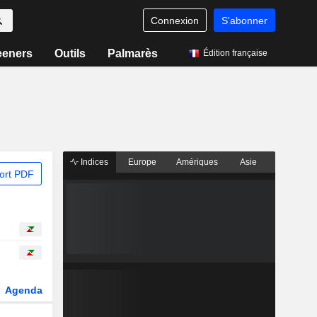
Connexion
S'abonner
eeners
Outils
Palmarès
Édition française
Indices
Europe
Amériques
Asie
ort PDF
Agenda
Secteur
Dérivés
Fonds et ETFs